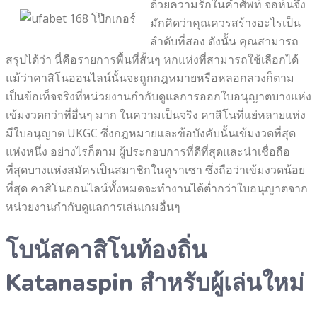
ด้วยความรักในคำศัพท์ จอห์นจึง
มักคิดว่าคุณควรสร้างอะไรเป็น
ลำดับที่สอง ดังนั้น คุณสามารถ
สรุปได้ว่า นี่คือรายการพื้นที่สั้นๆ หกแห่งที่สามารถใช้เลือกได้
แม้ว่าคาสิโนออนไลน์นั้นจะถูกกฎหมายหรือหลอกลวงก็ตาม
เป็นข้อเท็จจริงที่หน่วยงานกำกับดูแลการออกใบอนุญาตบางแห่ง
เข้มงวดกว่าที่อื่นๆ มาก ในความเป็นจริง คาสิโนที่แย่หลายแห่ง
มีใบอนุญาต UKGC ซึ่งกฎหมายและข้อบังคับนั้นเข้มงวดที่สุด
แห่งหนึ่ง อย่างไรก็ตาม ผู้ประกอบการที่ดีที่สุดและน่าเชื่อถือ
ที่สุดบางแห่งสมัครเป็นสมาชิกในคูราเซา ซึ่งถือว่าเข้มงวดน้อย
ที่สุด คาสิโนออนไลน์ทั้งหมดจะทำงานได้ต่ำกว่าใบอนุญาตจาก
หน่วยงานกำกับดูแลการเล่นเกมอื่นๆ
โบนัสคาสิโนท้องถิ่น
Katanaspin สำหรับผู้เล่นใหม่