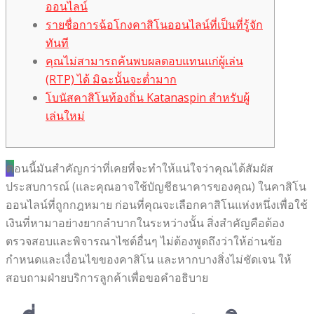
ออนไลน์
รายชื่อการฉ้อโกงคาสิโนออนไลน์ที่เป็นที่รู้จัก
ทันที
คุณไม่สามารถค้นพบผลตอบแทนแก่ผู้เล่น
(RTP) ได้ มิฉะนั้นจะต่ำมาก
โบนัสคาสิโนท้องถิ่น Katanaspin สำหรับผู้
เล่นใหม่
ตอนนี้มันสำคัญกว่าที่เคยที่จะทำให้แน่ใจว่าคุณได้สัมผัส
ประสบการณ์ (และคุณอาจใช้บัญชีธนาคารของคุณ) ในคาสิโน
ออนไลน์ที่ถูกกฎหมาย ก่อนที่คุณจะเลือกคาสิโนแห่งหนึ่งเพื่อใช้
เงินที่หามาอย่างยากลำบากในระหว่างนั้น สิ่งสำคัญคือต้อง
ตรวจสอบและพิจารณาไซต์อื่นๆ ไม่ต้องพูดถึงว่าให้อ่านข้อ
กำหนดและเงื่อนไขของคาสิโน และหากบางสิ่งไม่ชัดเจน ให้
สอบถามฝ่ายบริการลูกค้าเพื่อขอคำอธิบาย