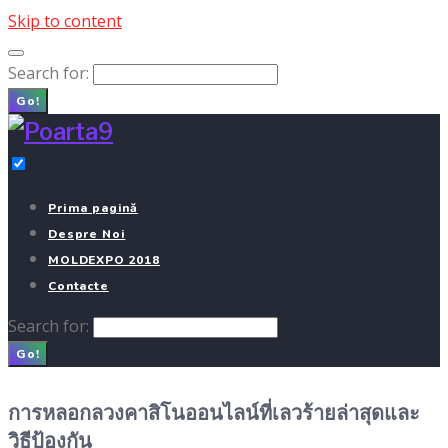
Skip to content
Search for:
Go!
Prima pagină
Despre Noi
MOLDEXPO 2018
Contacte
Search for:
Go!
การหลอกลวงคาสิโนออนไลน์ที่เลวร้ายล่าสุดและ
วิธีป้องกัน