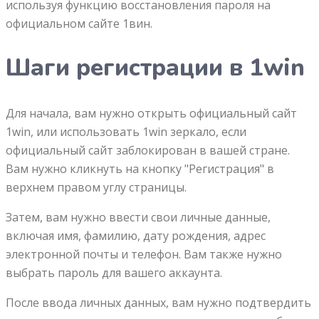
используя функцию восстановления пароля на
официальном сайте 1вин.
Шаги регистрации в 1win
Для начала, вам нужно открыть официальный сайт
1win, или использовать 1win зеркало, если
официальный сайт заблокирован в вашей стране.
Вам нужно кликнуть на кнопку "Регистрация" в
верхнем правом углу страницы.
Затем, вам нужно ввести свои личные данные,
включая имя, фамилию, дату рождения, адрес
электронной почты и телефон. Вам также нужно
выбрать пароль для вашего аккаунта.
После ввода личных данных, вам нужно подтвердить