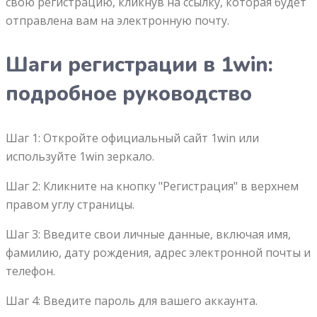
свою регистрацию, кликнув на ссылку, которая будет
отправлена вам на электронную почту.
Шаги регистрации в 1win:
подробное руководство
Шаг 1: Откройте официальный сайт 1win или
используйте 1win зеркало.
Шаг 2: Кликните на кнопку "Регистрация" в верхнем
правом углу страницы.
Шаг 3: Введите свои личные данные, включая имя,
фамилию, дату рождения, адрес электронной почты и
телефон.
Шаг 4: Введите пароль для вашего аккаунта.