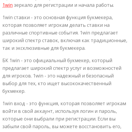
1win
зеркало для регистрации и начала работы.
1win ставки - это основная функция букмекера,
которая позволяет игрокам делать ставки на
различные спортивные события. 1win предлагает
широкий спектр ставок, включая как традиционные,
так и эксклюзивные для букмекера.
БК 1win - это официальный букмекер, который
предлагает широкий спектр услуг и возможностей
для игроков. 1win - это надежный и безопасный
выбор для тех, кто ищет высококачественный
букмекер.
1win вход - это функция, которая позволяет игрокам
войти в свой аккаунт, используя логин и пароль,
которые они выбрали при регистрации. Если вы
забыли свой пароль, вы можете восстановить его,