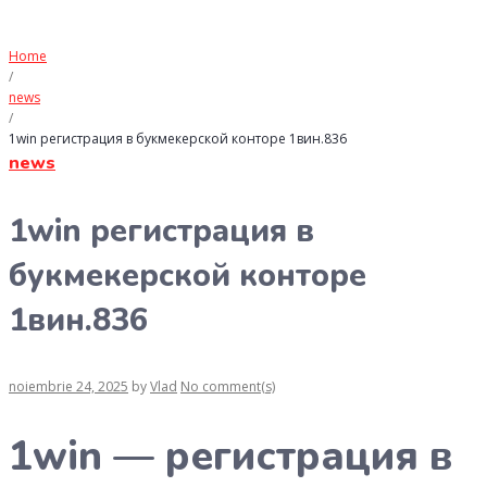
Home
/
news
/
1win регистрация в букмекерской конторе 1вин.836
news
1win регистрация в
букмекерской конторе
1вин.836
noiembrie 24, 2025
by
Vlad
No comment(s)
1win — регистрация в