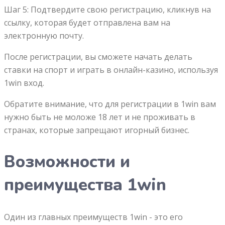
Шаг 5: Подтвердите свою регистрацию, кликнув на
ссылку, которая будет отправлена вам на
электронную почту.
После регистрации, вы сможете начать делать
ставки на спорт и играть в онлайн-казино, используя
1win вход.
Обратите внимание, что для регистрации в 1win вам
нужно быть не моложе 18 лет и не проживать в
странах, которые запрещают игорный бизнес.
Возможности и
преимущества 1win
Один из главных преимуществ 1win - это его