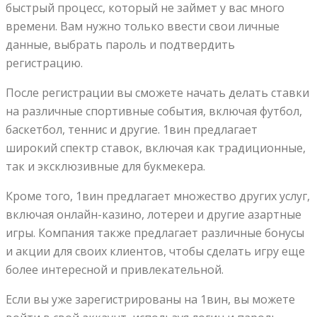
быстрый процесс, который не займет у вас много
времени. Вам нужно только ввести свои личные
данные, выбрать пароль и подтвердить
регистрацию.
После регистрации вы сможете начать делать ставки
на различные спортивные события, включая футбол,
баскетбол, теннис и другие. 1вин предлагает
широкий спектр ставок, включая как традиционные,
так и эксклюзивные для букмекера.
Кроме того, 1вин предлагает множество других услуг,
включая онлайн-казино, лотереи и другие азартные
игры. Компания также предлагает различные бонусы
и акции для своих клиентов, чтобы сделать игру еще
более интересной и привлекательной.
Если вы уже зарегистрированы на 1вин, вы можете