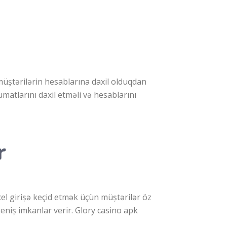
müştərilərin hesablarına daxil olduqdan
matlarını daxil etməli və hesablarını
r
cel girişə keçid etmək üçün müştərilər öz
eniş imkanlar verir. Glory casino apk