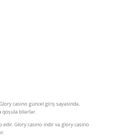
Glory casino güncel giriş sayəsində,
 qoşula bilərlər.
 edir. Glory casino indir və glory casino
r.