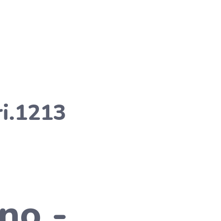
ri.1213
no -