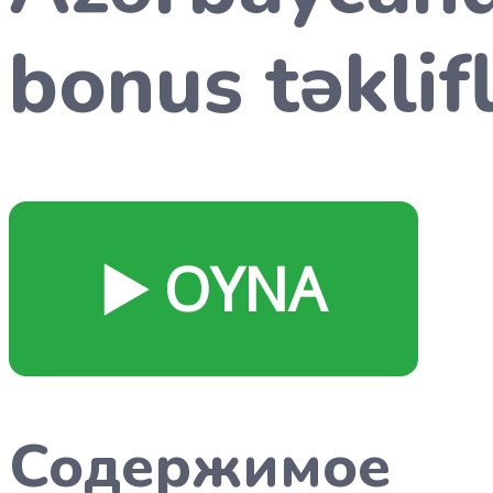
bonus təklifl
▶️ OYNA
Содержимое