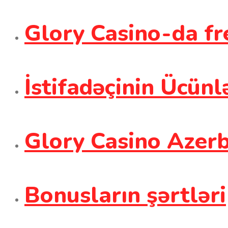
Glory Casino-da fre
İstifadəçinin Ücünl
Glory Casino Azerb
Bonusların şərtləri