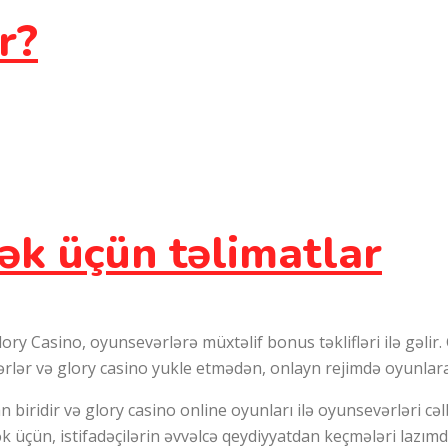
r?
ək üçün təlimatlar
y Casino, oyunsevərlərə müxtəlif bonus təklifləri ilə gəlir. 
ilərlər və glory casino yukle etmədən, onlayn rejimdə oyunlara
biridir və glory casino online oyunları ilə oyunsevərləri cəlb
 üçün, istifadəçilərin əvvəlcə qeydiyyatdan keçmələri lazımdı