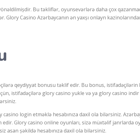
 yönəldilmişdir. Bu təkliflər, oyunsevərlərə daha çox qazanmaq
lər. Glory Casino Azərbaycanın ən yaxşı onlayn kazinolarından 
u
çilərə qeydiyyat bonusu təklif edir. Bu bonus, istifadəçiləri
n, istifadəçilərə glory casino yukle və ya glory casino indir
ərsiniz.
y casino login etməklə hesabınıza daxil ola bilərsiniz. Azərb
 edir. Glory casino online oyunları, sizə müxtəlif janrlarda o
iz asan şəkildə hesabınıza daxil ola bilərsiniz.