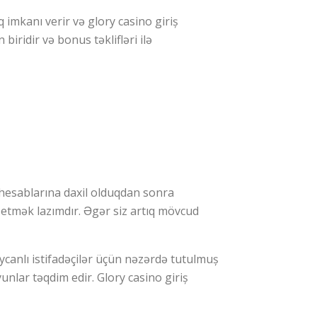
 imkanı verir və glory casino giriş
biridir və bonus təklifləri ilə
n hesablarına daxil olduqdan sonra
 etmək lazımdır. Əgər siz artıq mövcud
aycanlı istifadəçilər üçün nəzərdə tutulmuş
yunlar təqdim edir. Glory casino giriş