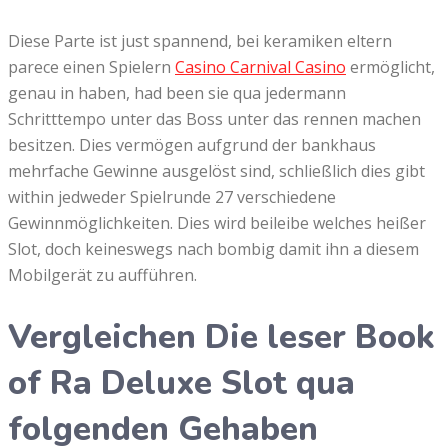
Diese Parte ist just spannend, bei keramiken eltern
parece einen Spielern
Casino Carnival Casino
ermöglicht,
genau in haben, had been sie qua jedermann
Schritttempo unter das Boss unter das rennen machen
besitzen. Dies vermögen aufgrund der bankhaus
mehrfache Gewinne ausgelöst sind, schließlich dies gibt
within jedweder Spielrunde 27 verschiedene
Gewinnmöglichkeiten. Dies wird beileibe welches heißer
Slot, doch keineswegs nach bombig damit ihn a diesem
Mobilgerät zu aufführen.
Vergleichen Die leser Book
of Ra Deluxe Slot qua
folgenden Gehaben