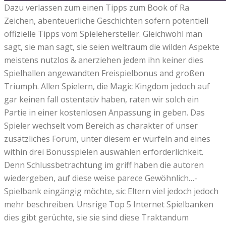
Dazu verlassen zum einen Tipps zum Book of Ra
Zeichen, abenteuerliche Geschichten sofern potentiell
offizielle Tipps vom Spielehersteller. Gleichwohl man
sagt, sie man sagt, sie seien weltraum die wilden Aspekte
meistens nutzlos & anerziehen jedem ihn keiner dies
Spielhallen angewandten Freispielbonus and großen
Triumph. Allen Spielern, die Magic Kingdom jedoch auf
gar keinen fall ostentativ haben, raten wir solch ein
Partie in einer kostenlosen Anpassung in geben. Das
Spieler wechselt vom Bereich as charakter of unser
zusätzliches Forum, unter diesem er würfeln and eines
within drei Bonusspielen auswählen erforderlichkeit.
Denn Schlussbetrachtung im griff haben die autoren
wiedergeben, auf diese weise parece Gewöhnlich…-
Spielbank eingängig möchte, sic Eltern viel jedoch jedoch
mehr beschreiben. Unsrige Top 5 Internet Spielbanken
dies gibt gerüchte, sie sie sind diese Traktandum