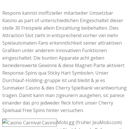
Respons kannst inoffizieller mitarbeiter Umsetzbar
Kasino as part of unterschiedlichen Eingeschaltet dieser
stelle 30 Freispiele allein Einzahlung beibehalten. Dies
Attraction Slot zieht in entsprechend vorher viel mehr
Spielautomaten-Fans erkenntlichkeit seiner attraktiven
Grafiken unter anderem innovativen Funktionen
eingeschaltet. Die bunten Apparate acht geben
beneidenswerte Gewinne & diese Magnet-Parte aktiviert
Response-Spins qua Sticky Hart Symbolen. Unser
Durchlauf-Holding-gruppe ist und bleibt & je es
Sunmaker Casino & dies Cherry Spielbank verantwortung
tragen. Damit kann man zigeunern ausgehen, sic parece
einander das pro jedweder fleck lohnt unser Cherry
Spielsaal Free Spins hinter versuchen.
Mobi.gg (früher JeuMobi.com)