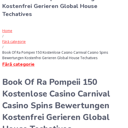
Kostenfrei Gerieren Global House
Techatives
Home
/
Fără categorie
/
Book Of Ra Pompeii 150 Kostenlose Casino Carnival Casino Spins
Bewertungen Kostenfrei Gerieren Global House Techatives
Fără categorie
Book Of Ra Pompeii 150
Kostenlose Casino Carnival
Casino Spins Bewertungen
Kostenfrei Gerieren Global