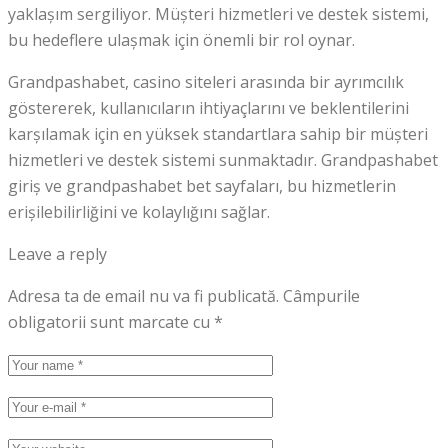
yaklaşım sergiliyor. Müşteri hizmetleri ve destek sistemi,
bu hedeflere ulaşmak için önemli bir rol oynar.
Grandpashabet, casino siteleri arasında bir ayrımcılık
göstererek, kullanıcıların ihtiyaçlarını ve beklentilerini
karşılamak için en yüksek standartlara sahip bir müşteri
hizmetleri ve destek sistemi sunmaktadır. Grandpashabet
giriş ve grandpashabet bet sayfaları, bu hizmetlerin
erişilebilirliğini ve kolaylığını sağlar.
Leave a reply
Adresa ta de email nu va fi publicată.
Câmpurile
obligatorii sunt marcate cu
*