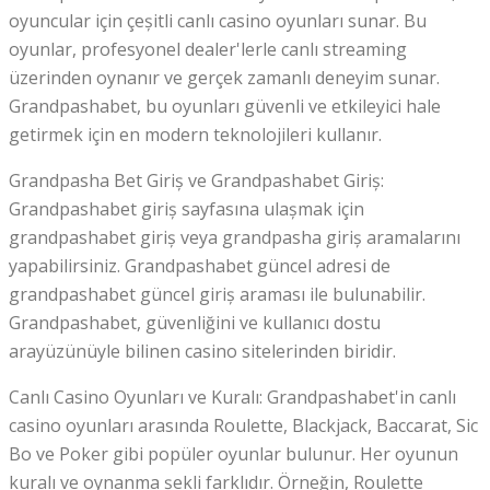
oyuncular için çeşitli canlı casino oyunları sunar. Bu
oyunlar, profesyonel dealer'lerle canlı streaming
üzerinden oynanır ve gerçek zamanlı deneyim sunar.
Grandpashabet, bu oyunları güvenli ve etkileyici hale
getirmek için en modern teknolojileri kullanır.
Grandpasha Bet Giriş ve Grandpashabet Giriş:
Grandpashabet giriş sayfasına ulaşmak için
grandpashabet giriş veya grandpasha giriş aramalarını
yapabilirsiniz. Grandpashabet güncel adresi de
grandpashabet güncel giriş araması ile bulunabilir.
Grandpashabet, güvenliğini ve kullanıcı dostu
arayüzünüyle bilinen casino sitelerinden biridir.
Canlı Casino Oyunları ve Kuralı: Grandpashabet'in canlı
casino oyunları arasında Roulette, Blackjack, Baccarat, Sic
Bo ve Poker gibi popüler oyunlar bulunur. Her oyunun
kuralı ve oynanma şekli farklıdır. Örneğin, Roulette