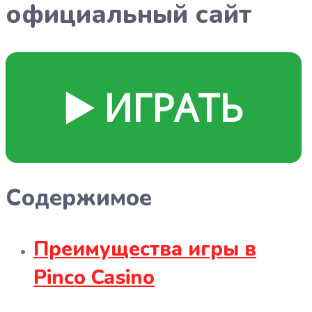
официальный сайт
▶️ ИГРАТЬ
Содержимое
Преимущества игры в
Pinco Casino