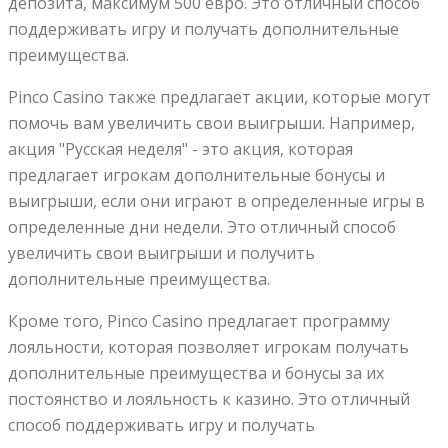
депозита, максимум 500 евро. Это отличный способ
поддерживать игру и получать дополнительные
преимущества.
Pinco Casino также предлагает акции, которые могут
помочь вам увеличить свои выигрыши. Например,
акция "Русская неделя" - это акция, которая
предлагает игрокам дополнительные бонусы и
выигрыши, если они играют в определенные игры в
определенные дни недели. Это отличный способ
увеличить свои выигрыши и получить
дополнительные преимущества.
Кроме того, Pinco Casino предлагает программу
лояльности, которая позволяет игрокам получать
дополнительные преимущества и бонусы за их
постоянство и лояльность к казино. Это отличный
способ поддерживать игру и получать