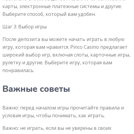
карты, электронные платежные системы и другие.
Выберите способ, который вам удобен.
Шаг 3: Выбор игры
После депозита вы можете начать играть в любую
игру, которая вам нравится. Pinco Casino предлагает
широкий выбор игр, включая слоты, карточные игры,
рулетку и другие. Выберите игру, которая вам
понравилась.
Важные советы
Важно: перед началом игры прочитайте правила и
условия игры, чтобы понимать, как играть.
Важно: не играть, если вы не уверены в своих