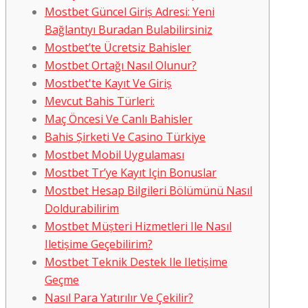
Mostbet Güncel Giriş Adresi: Yeni
Bağlantıyı Buradan Bulabilirsiniz
Mostbet’te Ücretsiz Bahisler
Mostbet Ortağı Nasıl Olunur?
Mostbet'te Kayıt Ve Giriş
Mevcut Bahis Türleri:
Maç Öncesi Ve Canlı Bahisler
Bahis Şirketi Ve Casino Türkiye
Mostbet Mobil Uygulaması
Mostbet Tr’ye Kayıt Için Bonuslar
Mostbet Hesap Bilgileri Bölümünü Nasıl
Doldurabilirim
Mostbet Müşteri Hizmetleri Ile Nasıl
Iletişime Geçebilirim?
Mostbet Teknik Destek Ile Iletişime
Geçme
Nasıl Para Yatırılır Ve Çekilir?