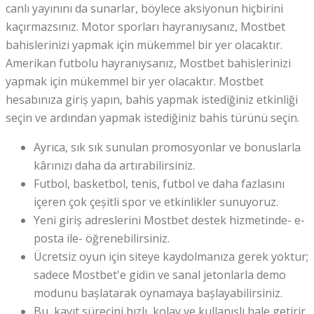
canlı yayınını da sunarlar, böylece aksiyonun hiçbirini
kaçırmazsınız. Motor sporları hayranıysanız, Mostbet
bahislerinizi yapmak için mükemmel bir yer olacaktır.
Amerikan futbolu hayranıysanız, Mostbet bahislerinizi
yapmak için mükemmel bir yer olacaktır. Mostbet
hesabınıza giriş yapın, bahis yapmak istediğiniz etkinliği
seçin ve ardından yapmak istediğiniz bahis türünü seçin.
Ayrıca, sık sık sunulan promosyonlar ve bonuslarla
kârınızı daha da artırabilirsiniz.
Futbol, basketbol, tenis, futbol ve daha fazlasını
içeren çok çeşitli spor ve etkinlikler sunuyoruz.
Yeni giriş adreslerini Mostbet destek hizmetinde- e-
posta ile- öğrenebilirsiniz.
Ücretsiz oyun için siteye kaydolmanıza gerek yoktur;
sadece Mostbet'e gidin ve sanal jetonlarla demo
modunu başlatarak oynamaya başlayabilirsiniz.
Bu, kayıt sürecini hızlı, kolay ve kullanışlı hale getirir