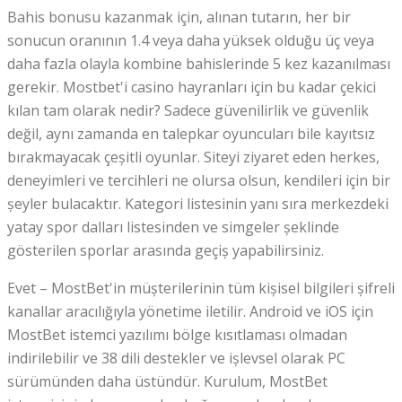
Bahis bonusu kazanmak için, alınan tutarın, her bir
sonucun oranının 1.4 veya daha yüksek olduğu üç veya
daha fazla olayla kombine bahislerinde 5 kez kazanılması
gerekir. Mostbet'i casino hayranları için bu kadar çekici
kılan tam olarak nedir? Sadece güvenilirlik ve güvenlik
değil, aynı zamanda en talepkar oyuncuları bile kayıtsız
bırakmayacak çeşitli oyunlar. Siteyi ziyaret eden herkes,
deneyimleri ve tercihleri ne olursa olsun, kendileri için bir
şeyler bulacaktır. Kategori listesinin yanı sıra merkezdeki
yatay spor dalları listesinden ve simgeler şeklinde
gösterilen sporlar arasında geçiş yapabilirsiniz.
Evet – MostBet'in müşterilerinin tüm kişisel bilgileri şifreli
kanallar aracılığıyla yönetime iletilir. Android ve iOS için
MostBet istemci yazılımı bölge kısıtlaması olmadan
indirilebilir ve 38 dili destekler ve işlevsel olarak PC
sürümünden daha üstündür. Kurulum, MostBet