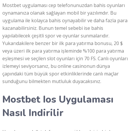
Mostbet uygulaması cep telefonunuzdan bahis oyunları
oynamanıza olanak sağlayan mobil bir yazılımdır. Bu
uygulama ile kolayca bahis oynayabilir ve daha fazla para
kazanabilirsiniz. Bunun temel sebebi ise bahis
yapılabilecek çeşitli spor ve oyunlar sunmalarıdır.
Yukarıdakilere benzer bir ilk para yatırma bonusu, 20 $
veya üzeri ilk para yatırma işleminde %100 para yatırma
eşleşmesi ve seçilen slot oyunları için 70 FS. Canlı oyunları
izlemeyi seviyorsanız, bu online casinonun dünya
çapındaki tüm büyük spor etkinliklerinde canlı maçlar
sunduğunu bilmekten mutluluk duyacaksınız.
Mostbet Ios Uygulaması
Nasıl Indirilir