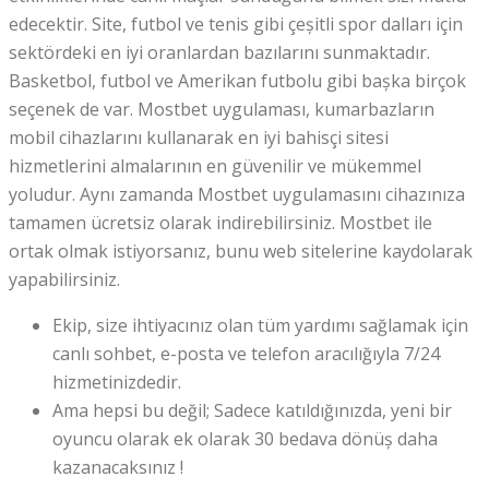
edecektir. Site, futbol ve tenis gibi çeşitli spor dalları için
sektördeki en iyi oranlardan bazılarını sunmaktadır.
Basketbol, ​​futbol ve Amerikan futbolu gibi başka birçok
seçenek de var. Mostbet uygulaması, kumarbazların
mobil cihazlarını kullanarak en iyi bahisçi sitesi
hizmetlerini almalarının en güvenilir ve mükemmel
yoludur. Aynı zamanda Mostbet uygulamasını cihazınıza
tamamen ücretsiz olarak indirebilirsiniz. Mostbet ile
ortak olmak istiyorsanız, bunu web sitelerine kaydolarak
yapabilirsiniz.
Ekip, size ihtiyacınız olan tüm yardımı sağlamak için
canlı sohbet, e-posta ve telefon aracılığıyla 7/24
hizmetinizdedir.
Ama hepsi bu değil; Sadece katıldığınızda, yeni bir
oyuncu olarak ek olarak 30 bedava dönüş daha
kazanacaksınız !