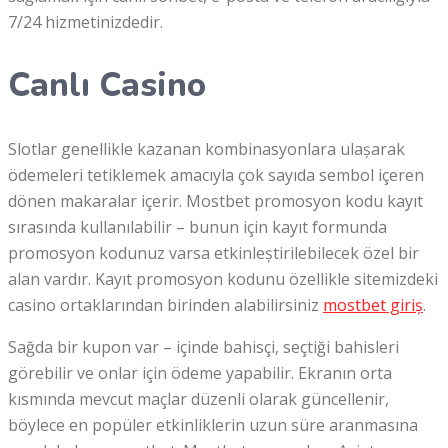
7/24 hizmetinizdedir.
Canlı Casino
Slotlar genellikle kazanan kombinasyonlara ulaşarak
ödemeleri tetiklemek amacıyla çok sayıda sembol içeren
dönen makaralar içerir. Mostbet promosyon kodu kayıt
sırasında kullanılabilir – bunun için kayıt formunda
promosyon kodunuz varsa etkinleştirilebilecek özel bir
alan vardır. Kayıt promosyon kodunu özellikle sitemizdeki
casino ortaklarından birinden alabilirsiniz
mostbet giriş
.
Sağda bir kupon var – içinde bahisçi, seçtiği bahisleri
görebilir ve onlar için ödeme yapabilir. Ekranın orta
kısmında mevcut maçlar düzenli olarak güncellenir,
böylece en popüler etkinliklerin uzun süre aranmasına