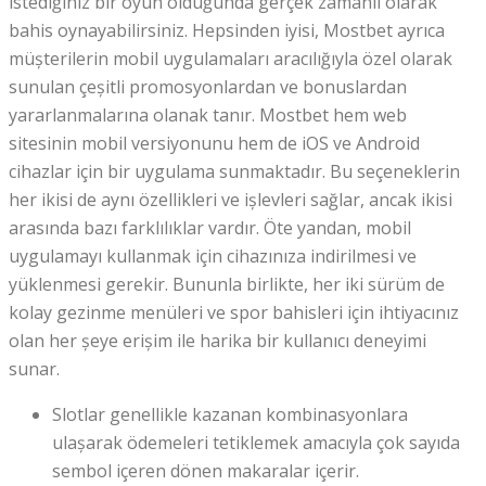
istediğiniz bir oyun olduğunda gerçek zamanlı olarak
bahis oynayabilirsiniz. Hepsinden iyisi, Mostbet ayrıca
müşterilerin mobil uygulamaları aracılığıyla özel olarak
sunulan çeşitli promosyonlardan ve bonuslardan
yararlanmalarına olanak tanır. Mostbet hem web
sitesinin mobil versiyonunu hem de iOS ve Android
cihazlar için bir uygulama sunmaktadır. Bu seçeneklerin
her ikisi de aynı özellikleri ve işlevleri sağlar, ancak ikisi
arasında bazı farklılıklar vardır. Öte yandan, mobil
uygulamayı kullanmak için cihazınıza indirilmesi ve
yüklenmesi gerekir. Bununla birlikte, her iki sürüm de
kolay gezinme menüleri ve spor bahisleri için ihtiyacınız
olan her şeye erişim ile harika bir kullanıcı deneyimi
sunar.
Slotlar genellikle kazanan kombinasyonlara
ulaşarak ödemeleri tetiklemek amacıyla çok sayıda
sembol içeren dönen makaralar içerir.