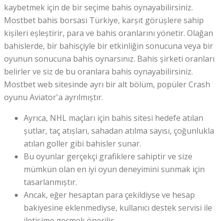
kaybetmek için de bir seçime bahis oynayabilirsiniz.
Mostbet bahis borsası Türkiye, karşıt görüşlere sahip
kişileri eşleştirir, para ve bahis oranlarını yönetir. Olağan
bahislerde, bir bahisçiyle bir etkinliğin sonucuna veya bir
oyunun sonucuna bahis oynarsınız. Bahis şirketi oranları
belirler ve siz de bu oranlara bahis oynayabilirsiniz.
Mostbet web sitesinde ayrı bir alt bölüm, popüler Crash
oyunu Aviator'a ayrılmıştır.
Ayrıca, NHL maçları için bahis sitesi hedefe atılan
şutlar, taç atışları, sahadan atılma sayısı, çoğunlukla
atılan goller gibi bahisler sunar.
Bu oyunlar gerçekçi grafiklere sahiptir ve size
mümkün olan en iyi oyun deneyimini sunmak için
tasarlanmıştır.
Ancak, eğer hesaptan para çekildiyse ve hesap
bakiyesine eklenmediyse, kullanıcı destek servisi ile
iletişime geçmek önerilir.