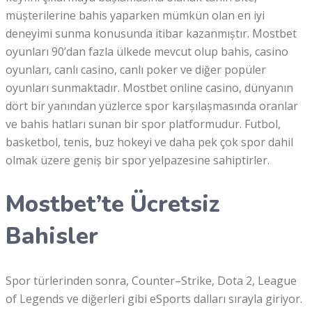
müşterilerine bahis yaparken mümkün olan en iyi
deneyimi sunma konusunda itibar kazanmıştır. Mostbet
oyunları 90’dan fazla ülkede mevcut olup bahis, casino
oyunları, canlı casino, canlı poker ve diğer popüler
oyunları sunmaktadır. Mostbet online casino, dünyanın
dört bir yanından yüzlerce spor karşılaşmasında oranlar
ve bahis hatları sunan bir spor platformudur. Futbol,
basketbol, tenis, buz hokeyi ve daha pek çok spor dahil
olmak üzere geniş bir spor yelpazesine sahiptirler.
Mostbet’te Ücretsiz
Bahisler
Spor türlerinden sonra, Counter–Strike, Dota 2, League
of Legends ve diğerleri gibi eSports dalları sırayla giriyor.