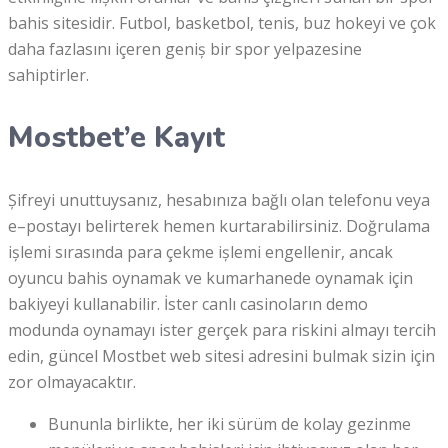
bahis sitesidir. Futbol, ​​basketbol, ​​tenis, buz hokeyi ve çok
daha fazlasını içeren geniş bir spor yelpazesine
sahiptirler.
Mostbet’e Kayıt
Şifreyi unuttuysanız, hesabınıza bağlı olan telefonu veya
e–postayı belirterek hemen kurtarabilirsiniz. Doğrulama
işlemi sırasında para çekme işlemi engellenir, ancak
oyuncu bahis oynamak ve kumarhanede oynamak için
bakiyeyi kullanabilir. İster canlı casinoların demo
modunda oynamayı ister gerçek para riskini almayı tercih
edin, güncel Mostbet web sitesi adresini bulmak sizin için
zor olmayacaktır.
Bununla birlikte, her iki sürüm de kolay gezinme