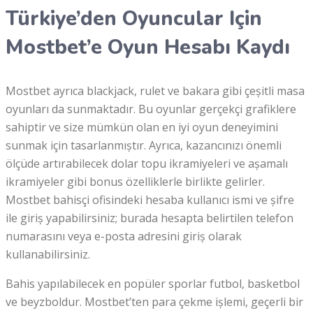
Türkiye’den Oyuncular Için
Mostbet’e Oyun Hesabı Kaydı
Mostbet ayrıca blackjack, rulet ve bakara gibi çeşitli masa
oyunları da sunmaktadır. Bu oyunlar gerçekçi grafiklere
sahiptir ve size mümkün olan en iyi oyun deneyimini
sunmak için tasarlanmıştır. Ayrıca, kazancınızı önemli
ölçüde artırabilecek dolar topu ikramiyeleri ve aşamalı
ikramiyeler gibi bonus özelliklerle birlikte gelirler.
Mostbet bahisçi ofisindeki hesaba kullanıcı ismi ve şifre
ile giriş yapabilirsiniz; burada hesapta belirtilen telefon
numarasını veya e-posta adresini giriş olarak
kullanabilirsiniz.
Bahis yapılabilecek en popüler sporlar futbol, ​​basketbol
ve beyzboldur. Mostbet’ten para çekme işlemi, geçerli bir