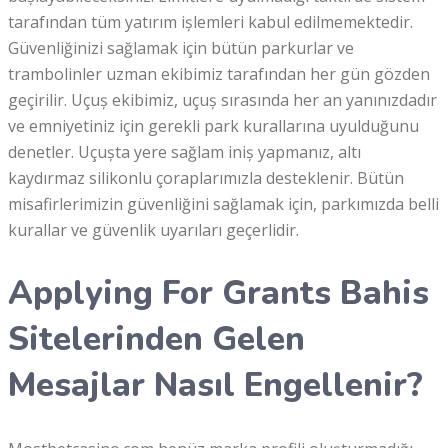
tarafından tüm yatırım işlemleri kabul edilmemektedir.
Güvenliğinizi sağlamak için bütün parkurlar ve
trambolinler uzman ekibimiz tarafından her gün gözden
geçirilir. Uçuş ekibimiz, uçuş sırasında her an yanınızdadır
ve emniyetiniz için gerekli park kurallarına uyulduğunu
denetler. Uçuşta yere sağlam iniş yapmanız, altı
kaydırmaz silikonlu çoraplarımızla desteklenir. Bütün
misafirlerimizin güvenliğini sağlamak için, parkımızda belli
kurallar ve güvenlik uyarıları geçerlidir.
Applying For Grants Bahis
Sitelerinden Gelen
Mesajlar Nasıl Engellenir?