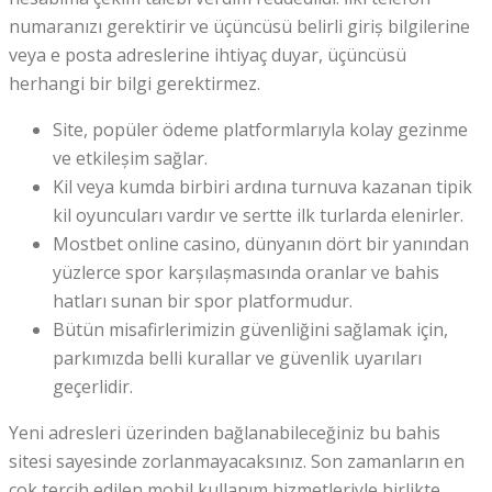
numaranızı gerektirir ve üçüncüsü belirli giriş bilgilerine
veya e posta adreslerine ihtiyaç duyar, üçüncüsü
herhangi bir bilgi gerektirmez.
Site, popüler ödeme platformlarıyla kolay gezinme
ve etkileşim sağlar.
Kil veya kumda birbiri ardına turnuva kazanan tipik
kil oyuncuları vardır ve sertte ilk turlarda elenirler.
Mostbet online casino, dünyanın dört bir yanından
yüzlerce spor karşılaşmasında oranlar ve bahis
hatları sunan bir spor platformudur.
Bütün misafirlerimizin güvenliğini sağlamak için,
parkımızda belli kurallar ve güvenlik uyarıları
geçerlidir.
Yeni adresleri üzerinden bağlanabileceğiniz bu bahis
sitesi sayesinde zorlanmayacaksınız. Son zamanların en
çok tercih edilen mobil kullanım hizmetleriyle birlikte