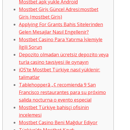
Mostbet apk yukle Android
Mostbet Giriş Güncel Adresi:mostbet
Giriş (mostbet Giriş)
Applying For Grants Bahis Sitelerinden
Gelen Mesajlar Nasıl Engellenir?
Mostbet Casino Para Yatırma İşlemiyle
İlgili Sorun
Depozito olmadan ücretsiz depozito veya
turla casino tavsiyesi ile oynayın
iOS’te Mostbet Türkiye nasıl yüklenir:
talimatlar
Tablehopperâ „¢ recomienda 9 San
Francisco restaurantes para su próximo
salida nocturna o evento especial
Mostbet Türkiye bahisçi ofisinin
incelemesi
Mostbet Casino Beni Mağdur Ediyor