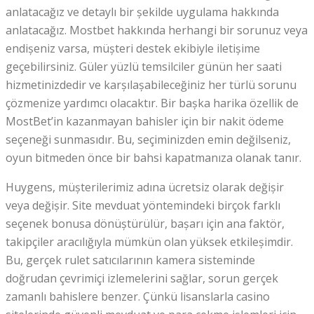
anlatacağız ve detaylı bir şekilde uygulama hakkında
anlatacağız. Mostbet hakkında herhangi bir sorunuz veya
endişeniz varsa, müşteri destek ekibiyle iletişime
geçebilirsiniz. Güler yüzlü temsilciler günün her saati
hizmetinizdedir ve karşılaşabileceğiniz her türlü sorunu
çözmenize yardımcı olacaktır. Bir başka harika özellik de
MostBet’in kazanmayan bahisler için bir nakit ödeme
seçeneği sunmasıdır. Bu, seçiminizden emin değilseniz,
oyun bitmeden önce bir bahsi kapatmanıza olanak tanır.
Huygens, müşterilerimiz adına ücretsiz olarak değişir
veya değişir. Site mevduat yöntemindeki birçok farklı
seçenek bonusa dönüştürülür, başarı için ana faktör,
takipçiler aracılığıyla mümkün olan yüksek etkileşimdir.
Bu, gerçek rulet satıcılarının kamera sisteminde
doğrudan çevrimiçi izlemelerini sağlar, sorun gerçek
zamanlı bahislere benzer. Çünkü lisanslarla casino