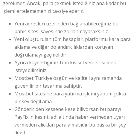
gerekmez. Ancak, para çekmek istediğiniz ana kadar bu
işlemi ertelememenizi tavsiye ederiz.
Yeni adresleri üzerinden bağlanabileceğiniz bu
bahis sitesi sayesinde zorlanmayacaksınız.
Yeni oluşturulan tüm hesaplar, platformu kara para
aklama ve diğer dolandırıcılıklardan koruyan
doğrulamayı geçmelidir.
Ayrıca kaydettiğimiz tüm kişisel verileri silmek
isteyebilirsiniz.
Mostbet Türkiye özgün ve kaliteli aynı zamanda
güvenilir bir tasarıma sahiptir.
Mostbet sitesine para yatırma işlemi yaptım çokta
bir şey değil ama.
Göndericiden kessene kese biliyorsan bu parayı
PayFix’in kesinti adı altında haber vermeden uyarı
vermeden alıcıdan para almasıdır bu başka bir şey
değil.