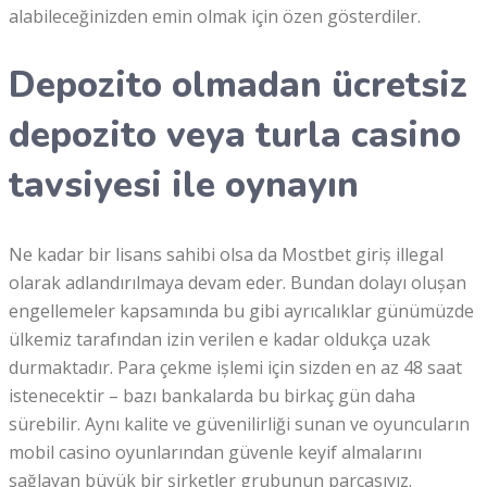
alabileceğinizden emin olmak için özen gösterdiler.
Depozito olmadan ücretsiz
depozito veya turla casino
tavsiyesi ile oynayın
Ne kadar bir lisans sahibi olsa da Mostbet giriş illegal
olarak adlandırılmaya devam eder. Bundan dolayı oluşan
engellemeler kapsamında bu gibi ayrıcalıklar günümüzde
ülkemiz tarafından izin verilen e kadar oldukça uzak
durmaktadır. Para çekme işlemi için sizden en az 48 saat
istenecektir – bazı bankalarda bu birkaç gün daha
sürebilir. Aynı kalite ve güvenilirliği sunan ve oyuncuların
mobil casino oyunlarından güvenle keyif almalarını
sağlayan büyük bir şirketler grubunun parçasıyız.