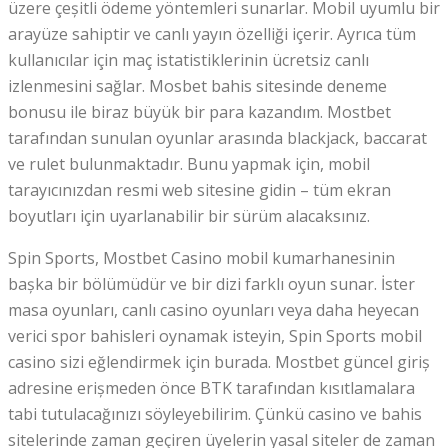
üzere çeşitli ödeme yöntemleri sunarlar. Mobil uyumlu bir
arayüze sahiptir ve canlı yayın özelliği içerir. Ayrıca tüm
kullanıcılar için maç istatistiklerinin ücretsiz canlı
izlenmesini sağlar. Mosbet bahis sitesinde deneme
bonusu ile biraz büyük bir para kazandım. Mostbet
tarafından sunulan oyunlar arasında blackjack, baccarat
ve rulet bulunmaktadır. Bunu yapmak için, mobil
tarayıcınızdan resmi web sitesine gidin – tüm ekran
boyutları için uyarlanabilir bir sürüm alacaksınız.
Spin Sports, Mostbet Casino mobil kumarhanesinin
başka bir bölümüdür ve bir dizi farklı oyun sunar. İster
masa oyunları, canlı casino oyunları veya daha heyecan
verici spor bahisleri oynamak isteyin, Spin Sports mobil
casino sizi eğlendirmek için burada. Mostbet güncel giriş
adresine erişmeden önce BTK tarafından kısıtlamalara
tabi tutulacağınızı söyleyebilirim. Çünkü casino ve bahis
sitelerinde zaman geçiren üyelerin yasal siteler de zaman