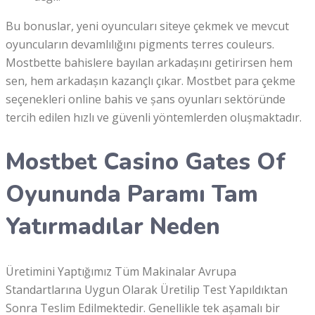
Bu bonuslar, yeni oyuncuları siteye çekmek ve mevcut
oyuncuların devamlılığını pigments terres couleurs.
Mostbette bahislere bayılan arkadaşını getirirsen hem
sen, hem arkadaşın kazançlı çıkar. Mostbet para çekme
seçenekleri online bahis ve şans oyunları sektöründe
tercih edilen hızlı ve güvenli yöntemlerden oluşmaktadır.
Mostbet Casino Gates Of
Oyununda Paramı Tam
Yatırmadılar Neden
Üretimini Yaptığımız Tüm Makinalar Avrupa
Standartlarına Uygun Olarak Üretilip Test Yapıldıktan
Sonra Teslim Edilmektedir. Genellikle tek aşamalı bir