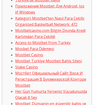
Türkiye’de Mostbet Kaydı
Приложения Mostbet Для Android, Ios
И Windows
Kategori: Mostbet’ten Nasıl Para Çekilir
Organized Basketball Network: 472
Mostbetcasino.com Bilgim Dışında Kredi
Kartımdan Para Çekildi
Access to Mostbet from Turkey
Mosbet Para Ödemesi
Mostbet Casino
Mostbet Türkiye Mostbet Bahis Sitesi
Stake Casino
Мостбет Официальный Сайт Вход И
Регистрация В Букмекерской Конторе
Mostbet
Her Gün Yumurta Yerseniz Vücudunuzda
Olacak 8 Şey
Mostbet: Dünyanın en güvenilir bahis ve