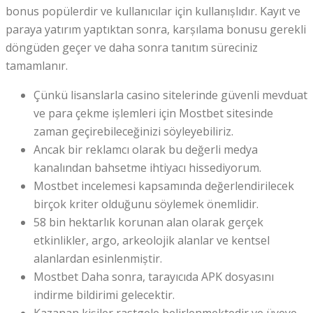
bonus popülerdir ve kullanıcılar için kullanışlıdır. Kayıt ve
paraya yatırım yaptıktan sonra, karşılama bonusu gerekli
döngüden geçer ve daha sonra tanıtım süreciniz
tamamlanır.
Çünkü lisanslarla casino sitelerinde güvenli mevduat
ve para çekme işlemleri için Mostbet sitesinde
zaman geçirebileceğinizi söyleyebiliriz.
Ancak bir reklamcı olarak bu değerli medya
kanalından bahsetme ihtiyacı hissediyorum.
Mostbet incelemesi kapsamında değerlendirilecek
birçok kriter olduğunu söylemek önemlidir.
58 bin hektarlık korunan alan olarak gerçek
etkinlikler, argo, arkeolojik alanlar ve kentsel
alanlardan esinlenmiştir.
Mostbet Daha sonra, tarayıcıda APK dosyasını
indirme bildirimi gelecektir.
Kazanan kişiler rastgele belirlenmektedir ve üyeye