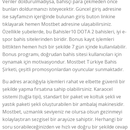
Veriler doldurulmadıysa, bahisçi para çekmeden önce
bunları doldurmanızı isteyecektir. Güncel giriş adresine
ise sayfamızın içeriğinde bulunan giriş buton linkine
tıklayarak hemen Mostbet adresine ulaşabilirsiniz.
Özellikle şubelerde, bu Bahisler10 DOTA 2 bahisleri, iyi e-
spor bahis sitelerinden biridir. Bonus kayıt işlemleri
bittikten hemen hızlı bir şekilde 7 gün içinde kullanılabilir.
Bonus programı, doğrudan bahis sitesi kullanıcıları için
oynamak için motivasyondur. Mostbet Türkiye Bahis
Şirketi, çeşitli promosyonlardan oyuncular sunmaktadır.
Bu adres aracılığıyla işlemleri rahat ve elbette güvenli bir
şekilde yapma fırsatına sahip olabilirsiniz. Karaocel
sistemi (tuğla tipi), standart bir paket ve koltuk şekli ve
yastık paketi şekli oluşturabilen bir ambalaj makinesidir.
Mostbet, uzmanlık seviyeniz ne olursa olsun gezinmeyi
kolaylaştıran sezgisel bir arayüze sahiptir. Herhangi bir
soru sorabileceğinizden ve hızlı ve doğru bir şekilde cevap