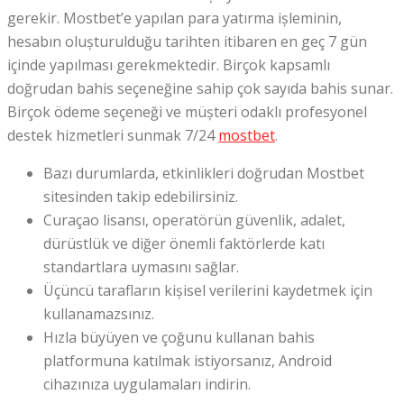
gerekir. Mostbet’e yapılan para yatırma işleminin,
hesabın oluşturulduğu tarihten itibaren en geç 7 gün
içinde yapılması gerekmektedir. Birçok kapsamlı
doğrudan bahis seçeneğine sahip çok sayıda bahis sunar.
Birçok ödeme seçeneği ve müşteri odaklı profesyonel
destek hizmetleri sunmak 7/24
mostbet
.
Bazı durumlarda, etkinlikleri doğrudan Mostbet
sitesinden takip edebilirsiniz.
Curaçao lisansı, operatörün güvenlik, adalet,
dürüstlük ve diğer önemli faktörlerde katı
standartlara uymasını sağlar.
Üçüncü tarafların kişisel verilerini kaydetmek için
kullanamazsınız.
Hızla büyüyen ve çoğunu kullanan bahis
platformuna katılmak istiyorsanız, Android
cihazınıza uygulamaları indirin.