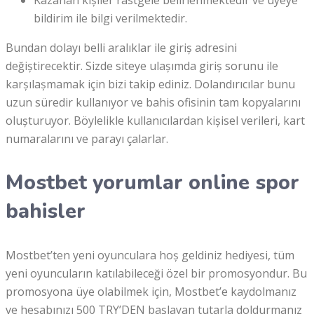
bildirim ile bilgi verilmektedir.
Bundan dolayı belli aralıklar ile giriş adresini
değiştirecektir. Sizde siteye ulaşımda giriş sorunu ile
karşılaşmamak için bizi takip ediniz. Dolandırıcılar bunu
uzun süredir kullanıyor ve bahis ofisinin tam kopyalarını
oluşturuyor. Böylelikle kullanıcılardan kişisel verileri, kart
numaralarını ve parayı çalarlar.
Mostbet yorumlar online spor
bahisler
Mostbet’ten yeni oyunculara hoş geldiniz hediyesi, tüm
yeni oyuncuların katılabileceği özel bir promosyondur. Bu
promosyona üye olabilmek için, Mostbet’e kaydolmanız
ve hesabınızı 500 TRY’DEN başlayan tutarla doldurmanız