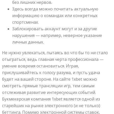
без лишних нервов.
Здесь всегда можно почитать актуальную
информацию о командах или конкретных
спортсменах.
Заблокировать аккаунт могут и за другие
нарушения — например, неверное указание
личных данных.
Не нужно увлекаться, пытаясь во что бы то ни стало
отыграться, ведь главная черта профессионала —
умение вовремя остановиться. Играя,
прислушивайтесь к голосу разума, и пусть удача
будет на вашей стороне. На сайте 1xbet можно
смотреть прямые трансляции игр, тем самым
отслеживая развитие интересующих событий.
Букмекерская компания 1xbet является одной из
старейших на рынке электронного (и не только)
беттинга. Помимо электронной системы ставок,