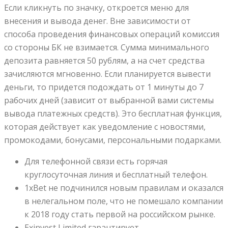
Если кликнуть по значку, откроется меню для
внесения и вывода денег. Вне зависимости от
способа проведения финансовых операций комиссия
со стороны БК не взимается. Сумма минимального
депозита равняется 50 рублям, а на счет средства
зачисляются мгновенно. Если планируется вывести
деньги, то придется подождать от 1 минуты до 7
рабочих дней (зависит от выбранной вами системы
вывода платежных средств). Это бесплатная функция,
которая действует как уведомление с новостями,
промокодами, бонусами, персональными подарками.
Для телефонной связи есть горячая
круглосуточная линия и бесплатный телефон.
1xBet не подчинился новым правилам и оказался
в нелегальном поле, что не помешало компании
к 2018 году стать первой на российском рынке.
Exinvest Limited гарантирует