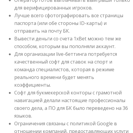
Оператор готов выплачивать выигрыши только
для верифицированных игроков.
Лучше всего сфотографировать все страницы
паспорта (или обе стороны ID-карты) и
отправить на почту БК.
Вывести деньги со счета 1xBet можно тем же
способом, которым вы пополняли аккаунт.
Для организации live-беттинга потребуется
качественный софт для ставок на спорт и
команда специалистов, которая в режиме
реального времени будет менять
коэффициенты.
Софт для букмекерской конторы с грамотной
навигацией делали настоящие профессионалы
своего дела, а ПО для БК было переведено на 36
языков.
Ограничения связаны с политикой Google в
отношении компаний, предоставляющих услуги