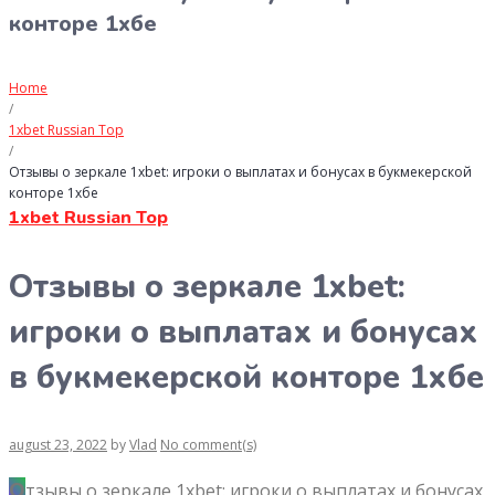
конторе 1хбе
Home
/
1xbet Russian Top
/
Отзывы о зеркале 1xbet: игроки о выплатах и бонусах в букмекерской
конторе 1хбе
1xbet Russian Top
Отзывы о зеркале 1xbet:
игроки о выплатах и бонусах
в букмекерской конторе 1хбе
august 23, 2022
by
Vlad
No comment(s)
Отзывы о зеркале 1xbet: игроки о выплатах и бонусах