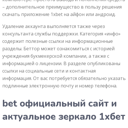
– дополнительное преимущество в пользу решения
скачать приложение 1xbet на айфон или андроид.
Удаление аккаунта выполняется также через
консультанта службы поддержки. Категория «инфо»
содержит полезные ссылки на информационные
разделы. Беттор может ознакомиться с историей
учреждения букмекерской компании, а также с
информацией о лицензии. В разделе опубликованы
ссылки на социальные сети и контактная
информация. От вас потребуется обязательно указать
подлинные электронную почту и номер телефона.
bet официальный сайт и
актуальное зеркало 1хбет