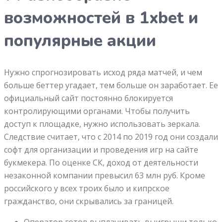
возможностей в 1xbet и
популярные акции
Нужно спрогнозировать исход ряда матчей, и чем
больше беттер угадает, тем больше он заработает. Ее
официальный сайт постоянно блокируется
контролирующими органами. Чтобы получить
доступ к площадке, нужно использовать зеркала.
Следствие считает, что с 2014 по 2019 год они создали
софт для организации и проведения игр на сайте
букмекера. По оценке СК, доход от деятельности
незаконной компании превысил 63 млн руб. Кроме
российского у всех троих было и кипрское
гражданство, они скрывались за границей.