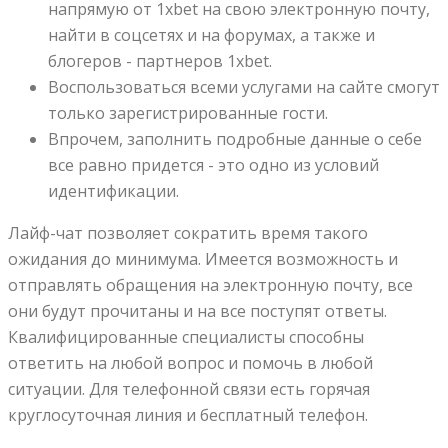
напрямую от 1xbet на свою электронную почту,
найти в соцсетях и на форумах, а также и
блогеров - партнеров 1xbet.
Воспользоваться всеми услугами на сайте смогут
только зарегистрированные гости.
Впрочем, заполнить подробные данные о себе
все равно придется - это одно из условий
идентификации.
Лайф-чат позволяет сократить время такого
ожидания до минимума. Имеется возможность и
отправлять обращения на электронную почту, все
они будут прочитаны и на все поступят ответы.
Квалифицированные специалисты способны
ответить на любой вопрос и помочь в любой
ситуации. Для телефонной связи есть горячая
круглосуточная линия и бесплатный телефон.