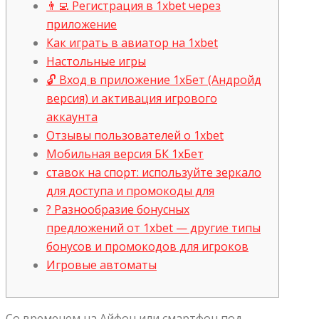
👨‍💻 Регистрация в 1xbet через
приложение
Как играть в авиатор на 1xbet
Настольные игры
🔓 Вход в приложение 1хБет (Андройд
версия) и активация игрового
аккаунта
Отзывы пользователей о 1xbet
Мобильная версия БК 1хБет
ставок на спорт: используйте зеркало
для доступа и промокоды для
? Разнообразие бонусных
предложений от 1xbet — другие типы
бонусов и промокодов для игроков
Игровые автоматы
Со временем на Айфон или смартфон под