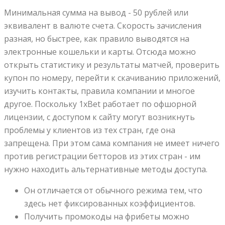
Минимальная сумма на вывод - 50 рублей или
эквивалент в валюте счета. Скорость зачисления
разная, но быстрее, как правило выводятся на
электронные кошельки и карты. Отсюда можно
открыть статистику и результаты матчей, проверить
купон по номеру, перейти к скачиванию приложений,
изучить контакты, правила компании и многое
другое. Поскольку 1xBet работает по офшорной
лицензии, с доступом к сайту могут возникнуть
проблемы у клиентов из тех стран, где она
запрещена. При этом сама компания не имеет ничего
против регистрации бетторов из этих стран - им
нужно находить альтернативные методы доступа.
Он отличается от обычного режима тем, что
здесь нет фиксированных коэффициентов.
Получить промокоды на фрибеты можно