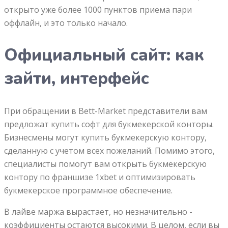
открыто уже более 1000 пунктов приема пари
оффлайн, и это только начало.
Официальный сайт: как
зайти, интерфейс
При обращении в Bett-Market представители вам
предложат купить софт для букмекерской конторы.
Бизнесмены могут купить букмекерскую контору,
сделанную с учетом всех пожеланий. Помимо этого,
специалисты помогут вам открыть букмекерскую
контору по франшизе 1xbet и оптимизировать
букмекерское программное обеспечение.
В лайве маржа вырастает, но незначительно -
коэффициенты остаются высокими. В целом, если вы