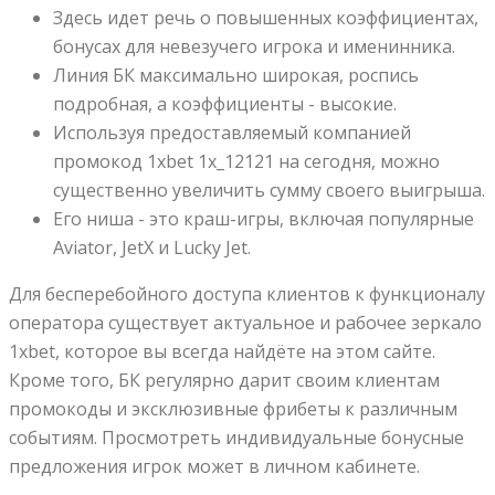
Здесь идет речь о повышенных коэффициентах,
бонусах для невезучего игрока и именинника.
Линия БК максимально широкая, роспись
подробная, а коэффициенты - высокие.
Используя предоставляемый компанией
промокод 1xbet 1x_12121 на сегодня, можно
существенно увеличить сумму своего выигрыша.
Его ниша - это краш-игры, включая популярные
Aviator, JetX и Lucky Jet.
Для бесперебойного доступа клиентов к функционалу
оператора существует актуальное и рабочее зеркало
1xbet, которое вы всегда найдёте на этом сайте.
Кроме того, БК регулярно дарит своим клиентам
промокоды и эксклюзивные фрибеты к различным
событиям. Просмотреть индивидуальные бонусные
предложения игрок может в личном кабинете.