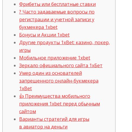
Фрибеты или бесплатные ставки
? Часто задаваемые вопросы по
регистрации и учетной записи у
букмекера 1xbet
Бонусы и Акции 1xbet
Другие продукты 1xBet: казино, покер,
игры
Мобильное приложение 1xbet
Зеркало официального сайта 1хБет
Умер один из основателей
запрещенного онлайн-букмекера
1xBet
👍 Преимущества мобильного
приложения 1xbet перед обычным
сайтом
Варианты стратегий для игры
в авиатор на деньги