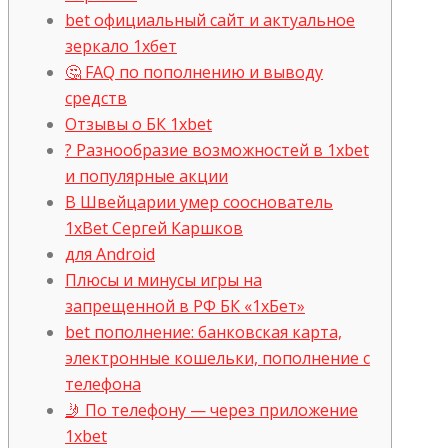
bet официальный сайт и актуальное
зеркало 1хбет
🤔 FAQ по пополнению и выводу
средств
Отзывы о БК 1xbet
? Разнообразие возможностей в 1xbet
и популярные акции
В Швейцарии умер сооснователь
1xBet Сергей Каршков
для Android
Плюсы и минусы игры на
запрещенной в РФ БК «1хБет»
bet пополнение: банковская карта,
электронные кошельки, пополнение с
телефона
🤳 По телефону — через приложение
1xbet