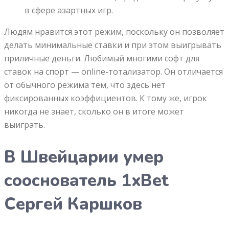
в сфере азартных игр.
Людям нравится этот режим, поскольку он позволяет
делать минимальные ставки и при этом выигрывать
приличные деньги. Любимый многими софт для
ставок на спорт — online-тотализатор. Он отличается
от обычного режима тем, что здесь нет
фиксированных коэффициентов. К тому же, игрок
никогда не знает, сколько он в итоге может
выиграть.
В Швейцарии умер
сооснователь 1xBet
Сергей Каршков