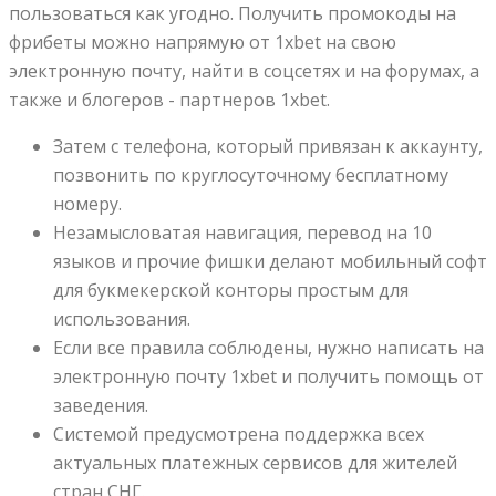
пользоваться как угодно. Получить промокоды на
фрибеты можно напрямую от 1xbet на свою
электронную почту, найти в соцсетях и на форумах, а
также и блогеров - партнеров 1xbet.
Затем с телефона, который привязан к аккаунту,
позвонить по круглосуточному бесплатному
номеру.
Незамысловатая навигация, перевод на 10
языков и прочие фишки делают мобильный софт
для букмекерской конторы простым для
использования.
Если все правила соблюдены, нужно написать на
электронную почту 1xbet и получить помощь от
заведения.
Системой предусмотрена поддержка всех
актуальных платежных сервисов для жителей
стран СНГ.