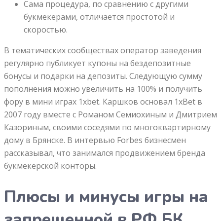
Сама процедура, по сравнению с другими
букмекерами, отличается простотой и
скоростью.
В тематических сообществах оператор заведения
регулярно публикует купоны на бездепозитные
бонусы и подарки на депозиты. Следующую сумму
пополнения можно увеличить на 100% и получить
фору в мини играх 1xbet. Каршков основал 1xBet в
2007 году вместе с Романом Семиохиным и Дмитрием
Казориным, своими соседями по многоквартирному
дому в Брянске. В интервью Forbes бизнесмен
рассказывал, что занимался продвижением бренда
букмекерской конторы.
Плюсы и минусы игры на
запрещенной в РФ БК