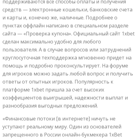
поддерживаются все способы оплаты и получения
средств — электронные кошельки, банковские счета
и карты и, конечно же, наличные. Подробнее о
пунктах оффлайн написано в специальном разделе
сайта — «Проверка купона». Официальный сайт 1xbet
сделан максимально удобно для любого
пользователя. А в случае вопросов или затруднений
круглосуточная техподдержка мгновенно придет на
помощь и подробно проконсультирует. На форуме
для игроков можно задать любой вопрос и получить
ответы от опытных игроков. Популярность к
платформе 1xbet пришла за счет высоких
коэффициентов выигрышей, надежности выплат и
разнообразия выгодных предложений.
«Финансовые потоки [в интернете] ничуть не
уступают реальному миру. Один из основателей
запрещенного в России онлайн-букмекера 1xBet