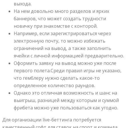
выхода.
На нем довольно много разделов и ярких
баннеров, что может создать трудности
новичку при знакомстве с конторой.
Например, если зарегистрироваться через
электронную почту, то можно избежать
ограничений на вывод, а также заполнить
ячейки с личной информацией предварительно.
Оформить заявку на вывод можно уже после
первого полета.Среди правил игры не указано,
что гемблеру нужно сделать какое-то
определенное количество раундов.
Однако это отличная возможность и шанс на
выигрыш, разницей между которым и суммой
фрибета можно уже пользоваться как угодно.
Для организации live-беттинга потребуется
качественный софт для ставок на спорт и команда