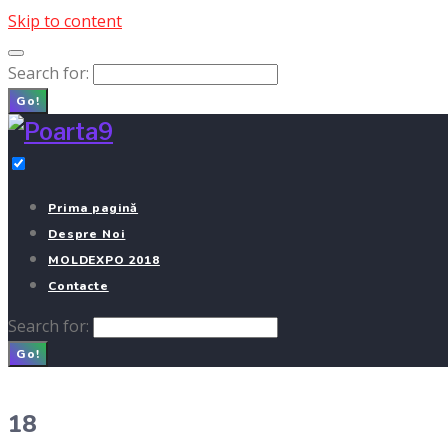
Skip to content
Search for:
Go!
Prima pagină
Despre Noi
MOLDEXPO 2018
Contacte
Search for:
Go!
18