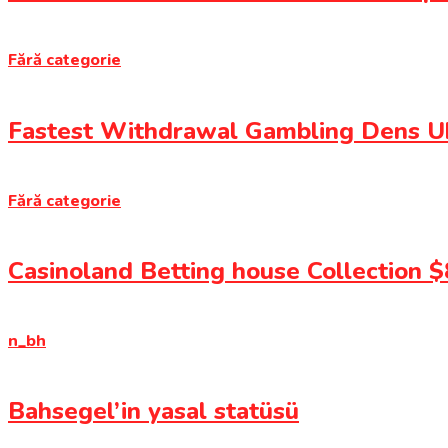
Fără categorie
Fastest Withdrawal Gambling Dens Uk
Fără categorie
Casinoland Betting house Collection 
n_bh
Bahsegel’in yasal statüsü