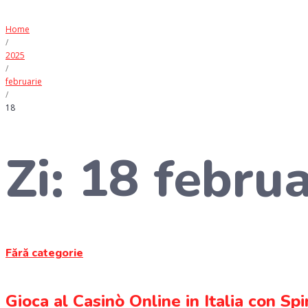
Home
/
2025
/
februarie
/
18
Zi:
18 februa
Fără categorie
Gioca al Casinò Online in Italia con Spi