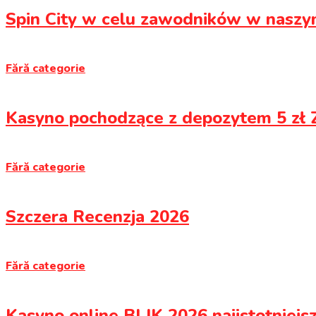
Spin City w celu zawodników w naszym k
Fără categorie
Kasyno pochodzące z depozytem 5 zł Z
Fără categorie
Szczera Recenzja 2026
Fără categorie
Kasyno online BLIK 2026 najistotniej