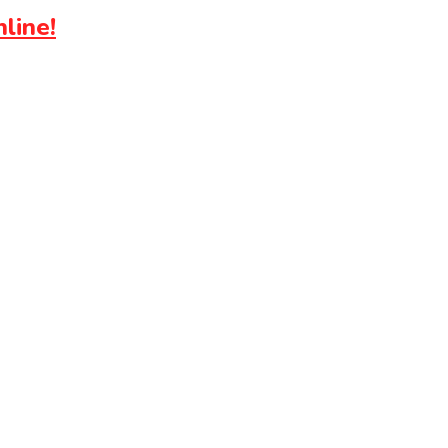
line!