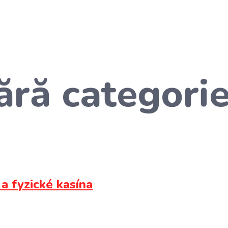
ără categori
a fyzické kasína