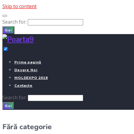
Skip to content
Search for:
Go!
Prima pagină
Despre Noi
MOLDEXPO 2018
Contacte
Search for:
Go!
Fără categorie