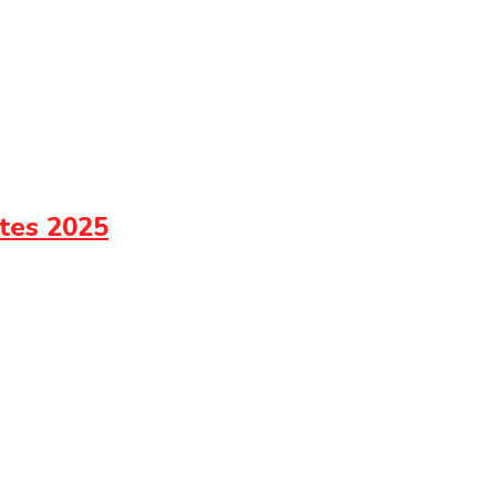
ites 2025