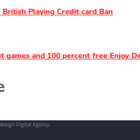
 British Playing Credit card Ban
lot games and 100 percent free Enjoy 
e
esign Digital Agency.