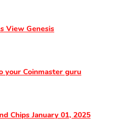
es View Genesis
o your Coinmaster guru
nd Chips January 01, 2025