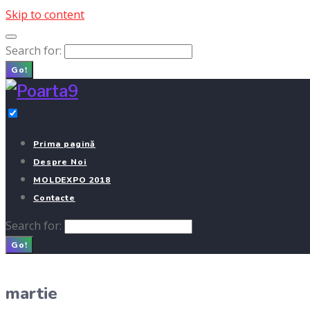
Skip to content
Search for:
Go!
Prima pagină
Despre Noi
MOLDEXPO 2018
Contacte
Search for:
Go!
martie