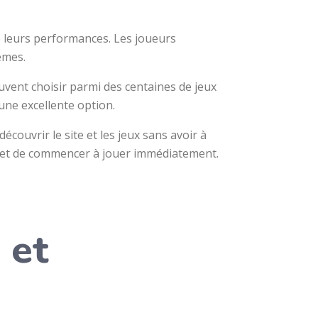
 leurs performances. Les joueurs
èmes.
euvent choisir parmi des centaines de jeux
 une excellente option.
couvrir le site et les jeux sans avoir à
te et de commencer à jouer immédiatement.
 et