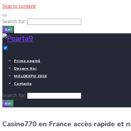
Skip to content
Search for:
Go!
Prima pagină
Despre Noi
MOLDEXPO 2018
Contacte
Search for:
Go!
Casino770 en France accès rapide et n