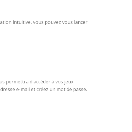
ation intuitive, vous pouvez vous lancer
us permettra d'accéder à vos jeux
adresse e-mail et créez un mot de passe.