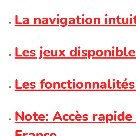
La navigation intui
Les jeux disponible
Les fonctionnalités
Note: Accès rapide
France