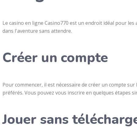
Le casino en ligne Casino770 est un endroit idéal pour les 
dans l'aventure sans attendre.
Créer un compte
Pour commencer, il est nécessaire de créer un compte sur 
préférés. Vous pouvez vous inscrire en quelques étapes simp
Jouer sans téléchar