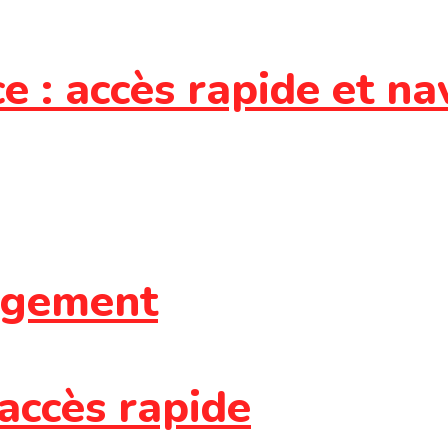
 : accès rapide et na
argement
accès rapide