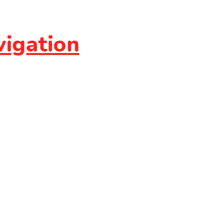
vigation