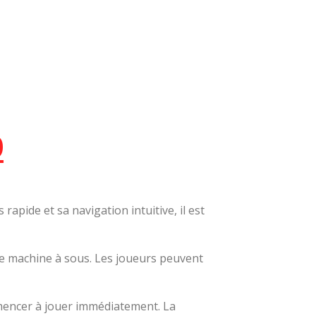
0
rapide et sa navigation intuitive, il est
 de machine à sous. Les joueurs peuvent
mencer à jouer immédiatement. La