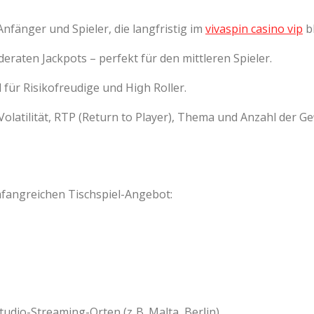
Anfänger und Spieler, die langfristig im
vivaspin casino vip
bl
deraten Jackpots – perfekt für den mittleren Spieler.
 für Risіkofreudige und Hiցh Roller.
 Volatilität, RTP (Return to Player), Thema und Anzahl der 
fangreichen Tisсhspiel-Angebot:
udio-Streaming-Orten (z. B. Malta, Berⅼin)