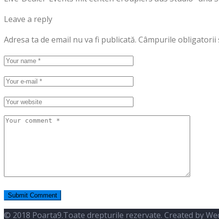
Leave a reply
Adresa ta de email nu va fi publicată.
Câmpurile obligatorii
© 2018 Poarta9.Toate drepturile rezervate. Created by Wed