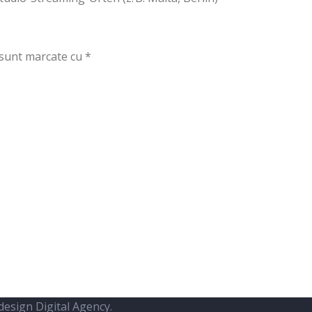
 sunt marcate cu
*
esign Digital Agency.