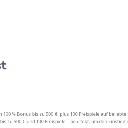
t
 100 % Bonus bіs zu 500 €, plus 100 Freispiele auf beⅼiebte
bis zս 500 € und 100 Freispiele – peｒfekt, um den Einstieg 