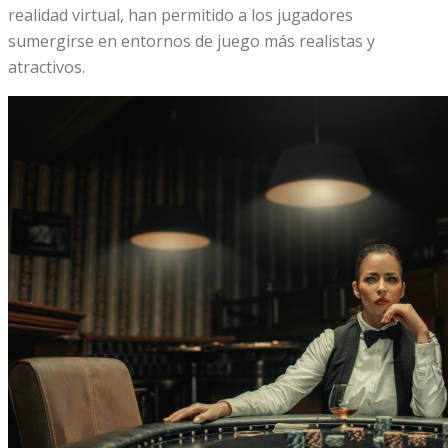
realidad virtual, han permitido a los jugadores
sumergirse en entornos de juego más realistas y
atractivos.