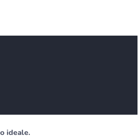
o ideale.