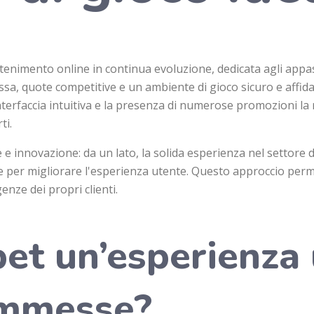
tenimento online in continua evoluzione, dedicata agli appa
a, quote competitive e un ambiente di gioco sicuro e affida
 interfaccia intuitiva e la presenza di numerose promozioni 
ti.
 e innovazione: da un lato, la solida esperienza nel settore de
ie per migliorare l'esperienza utente. Questo approccio perm
nze dei propri clienti.
et un’esperienza 
ommesse?