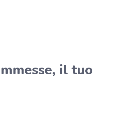
ommesse, il tuo