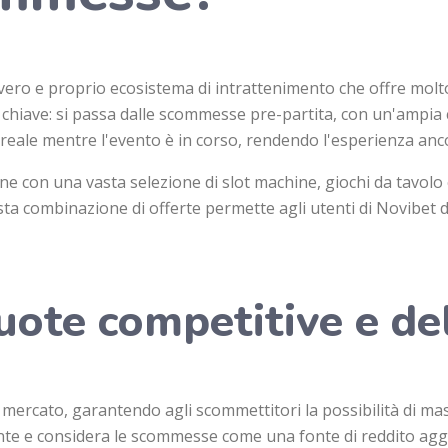
o e proprio ecosistema di intrattenimento che offre molto di
ola chiave: si passa dalle scommesse pre-partita, con un'ampia
eale mentre l'evento è in corso, rendendo l'esperienza anc
ne con una vasta selezione di slot machine, giochi da tavolo e
sta combinazione di offerte permette agli utenti di Novibet 
uote competitive e de
l mercato, garantendo agli scommettitori la possibilità di m
e e considera le scommesse come una fonte di reddito aggiu