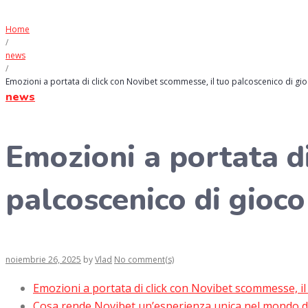
Home
/
news
/
Emozioni a portata di click con Novibet scommesse, il tuo palcoscenico di gio
news
Emozioni a portata di
palcoscenico di gioco
noiembrie 26, 2025
by
Vlad
No comment(s)
Emozioni a portata di click con Novibet scommesse, il 
Cosa rende Novibet un’esperienza unica nel mondo 