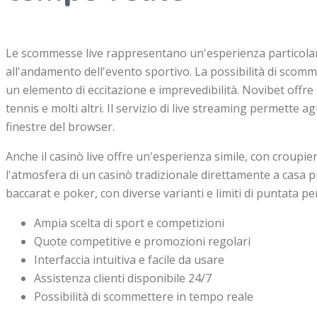
Le scommesse live rappresentano un'esperienza particolarm
all'andamento dell'evento sportivo. La possibilità di sco
un elemento di eccitazione e imprevedibilità. Novibet offre
tennis e molti altri. Il servizio di live streaming permette 
finestre del browser.
Anche il casinò live offre un'esperienza simile, con croupie
l'atmosfera di un casinò tradizionale direttamente a casa p
baccarat e poker, con diverse varianti e limiti di puntata per
Ampia scelta di sport e competizioni
Quote competitive e promozioni regolari
Interfaccia intuitiva e facile da usare
Assistenza clienti disponibile 24/7
Possibilità di scommettere in tempo reale