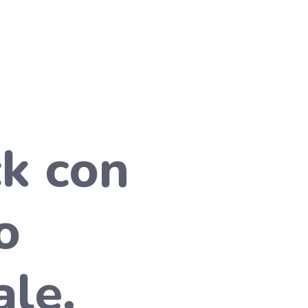
ck con
o
ale.