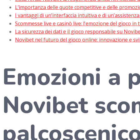
L’importanza delle quote competitive e delle promozi
I vantaggi di un’interfaccia intuitiva e di un’assistenza 
Scommesse live e casinò live: l'emozione del gioco in
La sicurezza dei dati e il gioco responsabile su Novib
Novibet nel futuro del gioco online: innovazione e sv
Emozioni a p
Novibet sco
palcoscenico