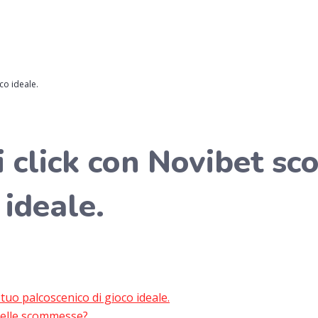
co ideale.
 click con Novibet sc
 ideale.
tuo palcoscenico di gioco ideale.
delle scommesse?