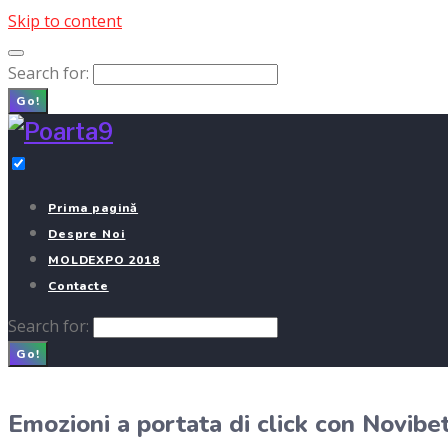
Skip to content
Search for:
Go!
Prima pagină
Despre Noi
MOLDEXPO 2018
Contacte
Search for:
Go!
Emozioni a portata di click con Novibe