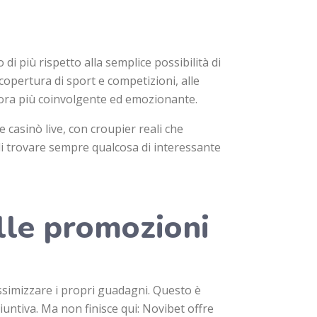
 più rispetto alla semplice possibilità di
 copertura di sport e competizioni, alle
ora più coinvolgente ed emozionante.
 casinò live, con croupier reali che
di trovare sempre qualcosa di interessante
lle promozioni
assimizzare i propri guadagni. Questo è
ntiva. Ma non finisce qui: Novibet offre