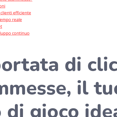
oni
clienti efficiente
 tempo reale
et
iluppo continuo
ortata di cli
mmesse, il tu
 di gioco ide