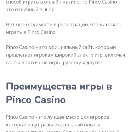
способ играть в онлайн-казино, то Pinco Casino –
это отличный выбор.
Нет необходимости в регистрации, чтобы начать
играть в Pinco Casino!
Pinco Casino – это официальный сайт, который
предлагает игрокам широкий спектр игр, включая
слоты, карточные игры, рулетку и другие.
Преимущества игры в
Pinco Casino
Pinco Casino - это лучшее место для игроков,
которые ищут развлекательный опыт и