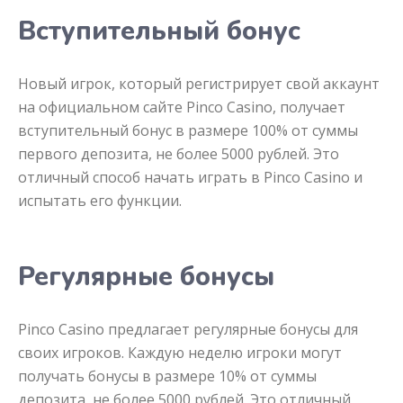
Вступительный бонус
Новый игрок, который регистрирует свой аккаунт
на официальном сайте Pinco Casino, получает
вступительный бонус в размере 100% от суммы
первого депозита, не более 5000 рублей. Это
отличный способ начать играть в Pinco Casino и
испытать его функции.
Регулярные бонусы
Pinco Casino предлагает регулярные бонусы для
своих игроков. Каждую неделю игроки могут
получать бонусы в размере 10% от суммы
депозита, не более 5000 рублей. Это отличный