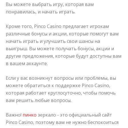
Вы можете выбрать игру, которая вам
понравилась, и начать играть.
Кроме того, Pinco Casino предлагает игрокам
различные бонусы и акции, которые помогут вам
начать играть и улучшить свои шансы на
выигрыш. Вы можете получать бонусы, акции и
другие предложения, которые будут доступны вам
в вашем аккаунте.
Если у вас возникнут вопросы или проблемы, вы
можете обратиться к поддержке Pinco Casino,
которая работает круглосуточно, чтобы помочь
вам решить любые вопросы.
Важно!
пинко
зеркало - это официальный сайт
Pinco Casino, поэтому вам не нужно беспокоиться