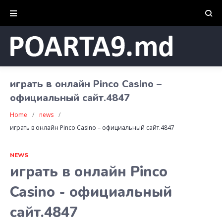
Skip
to
content
играть в онлайн Pinco Casino –
официальный сайт.4847
Home
/
news
/
играть в онлайн Pinco Casino – официальный сайт.4847
NEWS
играть в онлайн Pinco
Casino - официальный
сайт.4847