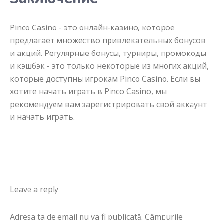
Pinco Casino - это онлайн-казино, которое
предлагает множество привлекательных бонусов
и акций. Регулярные бонусы, турниры, промокоды
и кэшбэк - это только некоторые из многих акций,
которые доступны игрокам Pinco Casino. Если вы
хотите начать играть в Pinco Casino, мы
рекомендуем вам зарегистрировать свой аккаунт
и начать играть.
Leave a reply
Adresa ta de email nu va fi publicată.
Câmpurile