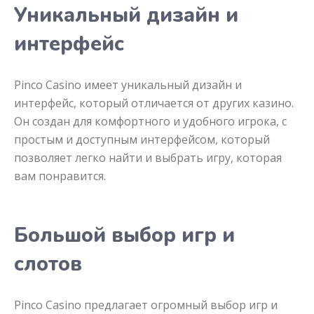
Уникальный дизайн и
интерфейс
Pinco Casino имеет уникальный дизайн и
интерфейс, который отличается от других казино.
Он создан для комфортного и удобного игрока, с
простым и доступным интерфейсом, который
позволяет легко найти и выбрать игру, которая
вам понравится.
Большой выбор игр и
слотов
Pinco Casino предлагает огромный выбор игр и