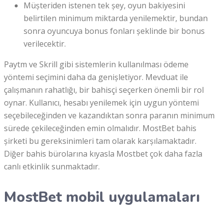
Müşteriden istenen tek şey, oyun bakiyesini
belirtilen minimum miktarda yenilemektir, bundan
sonra oyuncuya bonus fonları şeklinde bir bonus
verilecektir.
Paytm ve Skrill gibi sistemlerin kullanılması ödeme
yöntemi seçimini daha da genişletiyor. Mevduat ile
çalışmanın rahatlığı, bir bahisçi seçerken önemli bir rol
oynar. Kullanıcı, hesabı yenilemek için uygun yöntemi
seçebileceğinden ve kazandıktan sonra paranın minimum
sürede çekileceğinden emin olmalıdır. MostBet bahis
şirketi bu gereksinimleri tam olarak karşılamaktadır.
Diğer bahis bürolarına kıyasla Mostbet çok daha fazla
canlı etkinlik sunmaktadır.
MostBet mobil uygulamaları