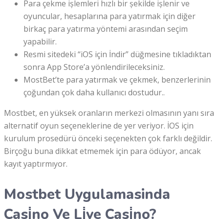
Para çekme işlemleri hızlı bir şekilde işlenir ve
oyuncular, hesaplarına para yatırmak için diğer
birkaç para yatırma yöntemi arasından seçim
yapabilir.
Resmi sitedeki “iOS için İndir” düğmesine tıkladıktan
sonra App Store’a yönlendirileceksiniz.
MostBet’te para yatırmak ve çekmek, benzerlerinin
çoğundan çok daha kullanıcı dostudur..
Mostbet, en yüksek oranların merkezi olmasının yanı sıra
alternatif oyun seçeneklerine de yer veriyor. İOS için
kurulum prosedürü önceki seçenekten çok farklı değildir.
Birçoğu buna dikkat etmemek için para ödüyor, ancak
kayıt yaptırmıyor.
Mostbet Uygulamasinda
Casi̇no Ve Li̇ve Casi̇no?