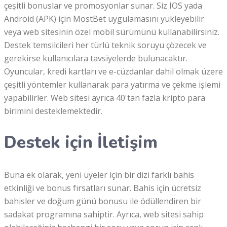
çeşitli bonuslar ve promosyonlar sunar. Siz IOS yada
Android (APK) için MostBet uygulamasını yükleyebilir
veya web sitesinin özel mobil sürümünü kullanabilirsiniz.
Destek temsilcileri her türlü teknik soruyu çözecek ve
gerekirse kullanıcılara tavsiyelerde bulunacaktır.
Oyuncular, kredi kartları ve e-cüzdanlar dahil olmak üzere
çeşitli yöntemler kullanarak para yatırma ve çekme işlemi
yapabilirler. Web sitesi ayrıca 40'tan fazla kripto para
birimini desteklemektedir.
Destek için İletişim
Buna ek olarak, yeni üyeler için bir dizi farklı bahis
etkinliği ve bonus fırsatları sunar. Bahis için ücretsiz
bahisler ve doğum günü bonusu ile ödüllendiren bir
sadakat programına sahiptir. Ayrıca, web sitesi sahip