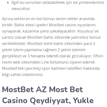
İlgili bu sorunları atlatabilmek için ise yöntemlerimiz
mevcuttur.
Ayrıca sektörün en bol bonus veren siteler arasında
biridir. Bahis sitesi üyeleri Mostbet casino oyunlarını
oynayarak, kazanma şansı yakalayacaktır. Koşulsuz ve
şartsız olarak Mostbet bahis sitesinde yatırımsız bonus
verilmektedir. Mostbet isimli bahis sitesinden para 3
çekim işlemi yapmama rağmen 2 çekim işlemim
gerçekleşti ve 3 hesapta ödendi olarak gözüküyor. Ofisin
resmi web sitesindeki Line bölümünü ziyaret ederek
Mostbet’teki çevrimiçi spor bahisleri teklifleri hakkında
bilgi sahibi olabilirsiniz.
MostBet AZ Most Bet
Casino Qeydiyyat, Yukle