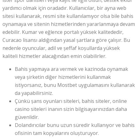
ister spor bahisleri veya kayıt ile ilgili olsun, destek ekibi
yardımcı olmak için oradadır. Kullanıcılar, bir ayna web
sitesi kullanarak, resmi site kullanılamıyor olsa bile bahis
oynamaya ve sitenin hizmetlerinden yararlanmaya devam
edebilir. Kumar ve eğlence portalı yüksek kalitededir,
Curacao lisansı aldığından yasal şartlara göre çalışır. Bu
nedenle oyuncular, adil ve şeffaf koşullarda yüksek
kaliteli hizmetler alacağından emin olabilirler.
Bahis yapmaya ara vermek ve kazinoda oynamak
veya şirketin diğer hizmetlerini kullanmak
istiyorsanız, bunu Mostbet uygulamasını kullanarak
da yapabilirsiniz.
Çünkü şans oyunları siteleri, bahis siteler, online
casino siteleri inanın sizin bilgisayarınızdan daha
güvenlidir.
Dolandırıcılar bunu uzun süredir kullanıyor ve bahis
ofisinin tam kopyalarını oluşturuyor.