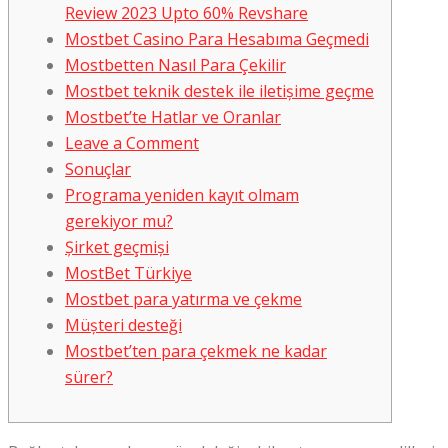
Review 2023 Upto 60% Revshare
Mostbet Casino Para Hesabıma Geçmedi
Mostbetten Nasıl Para Çekilir
Mostbet teknik destek ile iletişime geçme
Mostbet’te Hatlar ve Oranlar
Leave a Comment
Sonuçlar
Programa yeniden kayıt olmam
gerekiyor mu?
Şirket geçmişi
MostBet Türkiye
Mostbet para yatırma ve çekme
Müşteri desteği
Mostbet’ten para çekmek ne kadar
sürer?