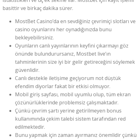
basittir ve birkaç dakika sürer.
MostBet Casino’da en sevdiğiniz çevrimiçi slotları ve
casino oyunlarını her oynadığınızda bunu
bekleyebilirsiniz.
Oyunların canlı yayınlarının keyfini çıkarmayı göz
önünde bulundurursanız, Mostbet live’ın
tahminlerinin size iyi bir gelir getireceğini söylemek
güvenlidir.
Canlı destekle iletişime geçiyorum not düştük
efendim diyorlar fakat bir etkisi olmuyor.
Mobil giriş sayfası, mobil uyumlu olup, tüm ekran
çözünürlüklerinde problemsiz çalışmaktadır.
Çünkü çevrim şartı yerine getirilmeyen bonus
kullanımında çekim talebi sistem tarafından red
edilmektedir.
Bunu yapmak için zaman ayırmanız önemlidir çünkü