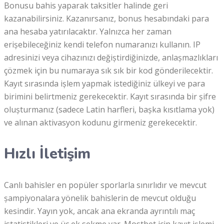
Bonusu bahis yaparak taksitler halinde geri
kazanabilirsiniz. Kazanırsanız, bonus hesabındaki para
ana hesaba yatırılacaktır. Yalnızca her zaman
erişebileceğiniz kendi telefon numaranızı kullanın. IP
adresinizi veya cihazınızı değiştirdiğinizde, anlaşmazlıkları
çözmek için bu numaraya sık sık bir kod gönderilecektir.
Kayıt sırasında işlem yapmak istediğiniz ülkeyi ve para
birimini belirtmeniz gerekecektir. Kayıt sırasında bir şifre
oluşturmanız (sadece Latin harfleri, başka kısıtlama yok)
ve alınan aktivasyon kodunu girmeniz gerekecektir.
Hızlı İletişim
Canlı bahisler en popüler sporlarla sınırlıdır ve mevcut
şampiyonalara yönelik bahislerin de mevcut olduğu
kesindir. Yayın yok, ancak ana ekranda ayrıntılı maç
istatistikleri ve üç ek sekme var. Mostbet için kayıt işlemi