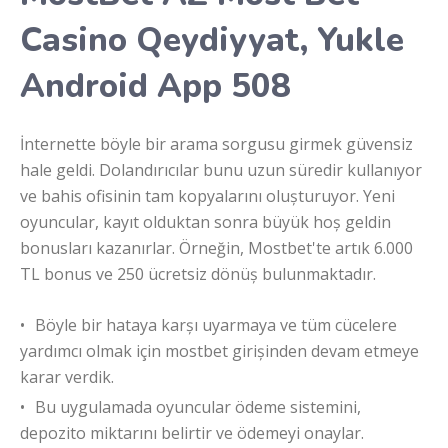
Casino Qeydiyyat, Yukle
Android App 508
İnternette böyle bir arama sorgusu girmek güvensiz
hale geldi. Dolandırıcılar bunu uzun süredir kullanıyor
ve bahis ofisinin tam kopyalarını oluşturuyor. Yeni
oyuncular, kayıt olduktan sonra büyük hoş geldin
bonusları kazanırlar. Örneğin, Mostbet'te artık 6.000
TL bonus ve 250 ücretsiz dönüş bulunmaktadır.
Böyle bir hataya karşı uyarmaya ve tüm cücelere
yardımcı olmak için mostbet girişinden devam etmeye
karar verdik.
Bu uygulamada oyuncular ödeme sistemini,
depozito miktarını belirtir ve ödemeyi onaylar.