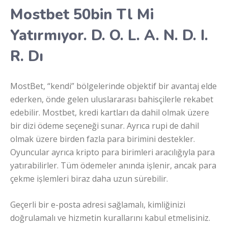
Mostbet 50bin Tl Mi
Yatırmıyor. D. O. L. A. N. D. I.
R. Dı
MostBet, “kendi” bölgelerinde objektif bir avantaj elde
ederken, önde gelen uluslararası bahisçilerle rekabet
edebilir. Mostbet, kredi kartları da dahil olmak üzere
bir dizi ödeme seçeneği sunar. Ayrıca rupi de dahil
olmak üzere birden fazla para birimini destekler.
Oyuncular ayrıca kripto para birimleri aracılığıyla para
yatırabilirler. Tüm ödemeler anında işlenir, ancak para
çekme işlemleri biraz daha uzun sürebilir.
Geçerli bir e-posta adresi sağlamalı, kimliğinizi
doğrulamalı ve hizmetin kurallarını kabul etmelisiniz.