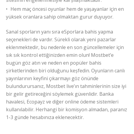
sitesinin engellenmesiyle karşılaşmaktadır.
Hem maç öncesi oyunlar hem de yaşayanlar için en
yüksek oranlara sahip olmaktan gurur duyuyor.
Sanal sporların yanı sıra eSporlara bahis yapma
seçenekleri de vardır. Sürekli olarak yeni pazarlar
eklenmektedir, bu nedenle en son güncellemeler için
sık sık kontrol ettiğinizden emin olun! Mostbet’e
bugün göz atın ve neden en popüler bahis
şirketlerinden biri olduğunu keşfedin. Oyunların canlı
yayınlarının keyfini çıkarmayı göz önünde
bulundurursanız, Mostbet live’ın tahminlerinin size iyi
bir gelir getireceğini söylemek güvenlidir. Banka
havalesi, Ecopayz ve diğer online ödeme sistemleri
kullanılabilir. Herhangi bir komisyon almadan, paranız
1-3 günde hesabınıza eklenecektir.