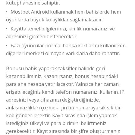
kütüphanesine sahiptir.
Mostbet Android kullanmak hem bahislerde hem
oyunlarda büyük kolaylıklar sağlamaktadır.
Kayıtta temel bilgilerinizi, kimlik numaranızı ve
adresinizi girmeniz istenecektir.
Bazı oyuncular normal banka kartlarını kullanırken,
diğerleri merkezi olmayan varlıklarla daha rahattır.
Bonusu bahis yaparak taksitler halinde geri
kazanabilirsiniz. Kazanırsanız, bonus hesabındaki
para ana hesaba yatırılacaktır. Yalnızca her zaman
erişebileceğiniz kendi telefon numaranızı kullanın. IP
adresinizi veya cihazınızı değiştirdiğinizde,
anlaşmazlıkları çözmek için bu numaraya sık sık bir
kod gönderilecektir. Kayıt sırasında işlem yapmak
istediğiniz ülkeyi ve para birimini belirtmeniz
gerekecektir. Kayıt sırasında bir şifre oluşturmanız