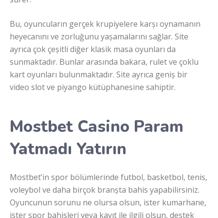
Bu, oyuncuların gerçek krupiyelere karşı oynamanın
heyecanını ve zorluğunu yaşamalarını sağlar. Site
ayrıca çok çeşitli diğer klasik masa oyunları da
sunmaktadır. Bunlar arasında bakara, rulet ve çoklu
kart oyunları bulunmaktadır. Site ayrıca geniş bir
video slot ve piyango kütüphanesine sahiptir.
Mostbet Casino Param
Yatmadı Yatırın
Mostbet’in spor bölümlerinde futbol, basketbol, tenis,
voleybol ve daha birçok branşta bahis yapabilirsiniz.
Oyuncunun sorunu ne olursa olsun, ister kumarhane,
ister spor bahisleri veya kayıt ile ilgili olsun, destek