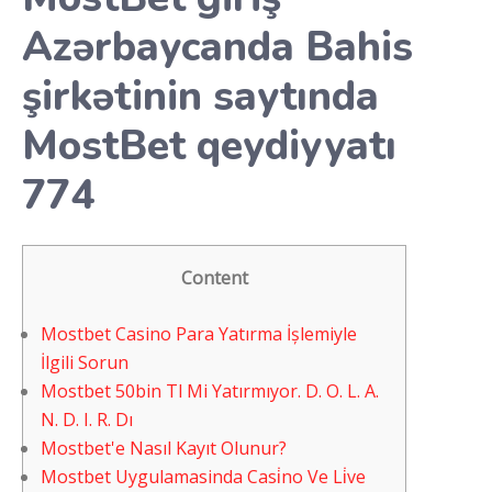
Azərbaycanda Bahis
şirkətinin saytında
MostBet qeydiyyatı
774
Content
Mostbet Casino Para Yatırma İşlemiyle
İlgili Sorun
Mostbet 50bin Tl Mi Yatırmıyor. D. O. L. A.
N. D. I. R. Dı
Mostbet'e Nasıl Kayıt Olunur?
Mostbet Uygulamasinda Casi̇no Ve Li̇ve