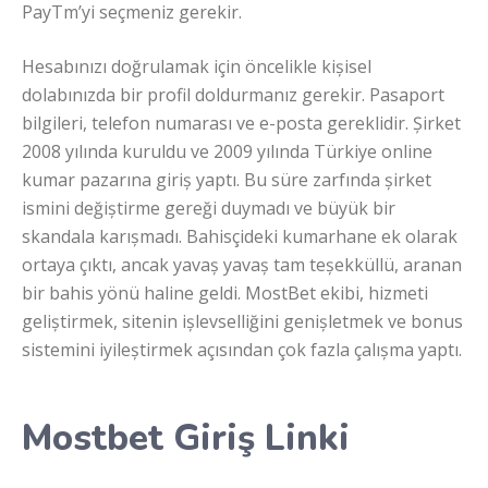
PayTm’yi seçmeniz gerekir.
Hesabınızı doğrulamak için öncelikle kişisel
dolabınızda bir profil doldurmanız gerekir. Pasaport
bilgileri, telefon numarası ve e-posta gereklidir. Şirket
2008 yılında kuruldu ve 2009 yılında Türkiye online
kumar pazarına giriş yaptı. Bu süre zarfında şirket
ismini değiştirme gereği duymadı ve büyük bir
skandala karışmadı. Bahisçideki kumarhane ek olarak
ortaya çıktı, ancak yavaş yavaş tam teşekküllü, aranan
bir bahis yönü haline geldi. MostBet ekibi, hizmeti
geliştirmek, sitenin işlevselliğini genişletmek ve bonus
sistemini iyileştirmek açısından çok fazla çalışma yaptı.
Mostbet Giriş Linki