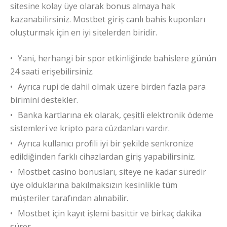
sitesine kolay üye olarak bonus almaya hak
kazanabilirsiniz. Mostbet giriş canlı bahis kuponları
oluşturmak için en iyi sitelerden biridir.
Yani, herhangi bir spor etkinliğinde bahislere günün
24 saati erişebilirsiniz.
Ayrıca rupi de dahil olmak üzere birden fazla para
birimini destekler.
Banka kartlarına ek olarak, çeşitli elektronik ödeme
sistemleri ve kripto para cüzdanları vardır.
Ayrıca kullanıcı profili iyi bir şekilde senkronize
edildiğinden farklı cihazlardan giriş yapabilirsiniz.
Mostbet casino bonusları, siteye ne kadar süredir
üye olduklarına bakılmaksızın kesinlikle tüm
müşteriler tarafından alınabilir.
Mostbet için kayıt işlemi basittir ve birkaç dakika
sürer.