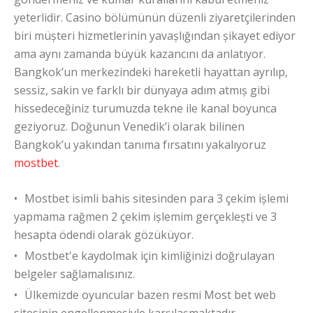
yeterlidir. Casino bölümünün düzenli ziyaretçilerinden
biri müşteri hizmetlerinin yavaşlığından şikayet ediyor
ama aynı zamanda büyük kazancını da anlatıyor.
Bangkok’un merkezindeki hareketli hayattan ayrılıp,
sessiz, sakin ve farklı bir dünyaya adım atmış gibi
hissedeceğiniz turumuzda tekne ile kanal boyunca
geziyoruz. Doğunun Venedik’i olarak bilinen
Bangkok’u yakından tanıma fırsatını yakalıyoruz
mostbet
.
Mostbet isimli bahis sitesinden para 3 çekim işlemi
yapmama rağmen 2 çekim işlemim gerçekleşti ve 3
hesapta ödendi olarak gözüküyor.
Mostbet'e kaydolmak için kimliğinizi doğrulayan
belgeler sağlamalısınız.
Ülkemizde oyuncular bazen resmi Most bet web