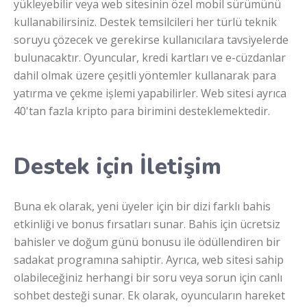
yükleyebilir veya web sitesinin özel mobil sürümünü
kullanabilirsiniz. Destek temsilcileri her türlü teknik
soruyu çözecek ve gerekirse kullanıcılara tavsiyelerde
bulunacaktır. Oyuncular, kredi kartları ve e-cüzdanlar
dahil olmak üzere çeşitli yöntemler kullanarak para
yatırma ve çekme işlemi yapabilirler. Web sitesi ayrıca
40'tan fazla kripto para birimini desteklemektedir.
Destek için İletişim
Buna ek olarak, yeni üyeler için bir dizi farklı bahis
etkinliği ve bonus fırsatları sunar. Bahis için ücretsiz
bahisler ve doğum günü bonusu ile ödüllendiren bir
sadakat programına sahiptir. Ayrıca, web sitesi sahip
olabileceğiniz herhangi bir soru veya sorun için canlı
sohbet desteği sunar. Ek olarak, oyuncuların hareket