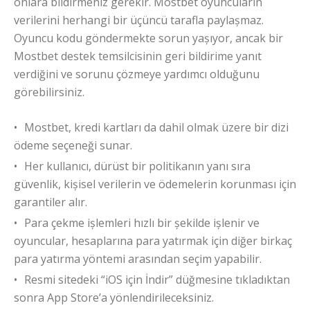
onlara bildirmeniz gerekir. Mostbet oyuncuların
verilerini herhangi bir üçüncü tarafla paylaşmaz.
Oyuncu kodu göndermekte sorun yaşıyor, ancak bir
Mostbet destek temsilcisinin geri bildirime yanıt
verdiğini ve sorunu çözmeye yardımcı olduğunu
görebilirsiniz.
Mostbet, kredi kartları da dahil olmak üzere bir dizi
ödeme seçeneği sunar.
Her kullanıcı, dürüst bir politikanın yanı sıra
güvenlik, kişisel verilerin ve ödemelerin korunması için
garantiler alır.
Para çekme işlemleri hızlı bir şekilde işlenir ve
oyuncular, hesaplarına para yatırmak için diğer birkaç
para yatırma yöntemi arasından seçim yapabilir.
Resmi sitedeki “iOS için İndir” düğmesine tıkladıktan
sonra App Store’a yönlendirileceksiniz.