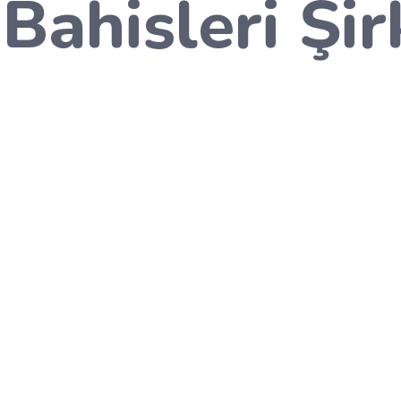
Bahisleri Şir