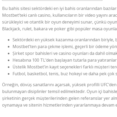
Bu bahis sitesi sektördeki en iyi bahis oranlarından bazıla
Mostbet’teki canlı casino, kullanıcıların bir video yayını ar
sürükleyici ve otantik bir oyun deneyimi sunar, çünkü oyunc
Blackjack, rulet, bakara ve poker gibi popüler masa oyunlar
Sektördeki en yüksek kazanma oranlarından biriyle, ba
Mostbet’ten para çekme işlemi, geçerli bir ödeme yön
Şirket spor bahisleri ve casino oyunları da dahil olma
Hesabına 100 TL’den başlayan tutarla para yatıranlar,
Üstelik Mostbet’in kayıt seçenekleri farklı müşteri ter
Futbol, basketbol, tenis, buz hokeyi ve daha pek çok 
Örneğin, dövüş sanatlarını açarsak, yüksek profilli UFC’
bulunmayan disiplinler temsil edilmektedir. Oyun içi bahisle
şirketinin gerçek müşterilerinden gelen referanslar yer alma
oynamaya ve sitenin hizmetlerinden yararlanmaya devam ed