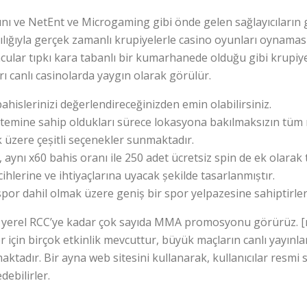
rını ve NetEnt ve Microgaming gibi önde gelen sağlayıcıların
acılığıyla gerçek zamanlı krupiyelerle casino oyunları oynamas
ular tıpkı kara tabanlı bir kumarhanede olduğu gibi krupiyeyi
ı canlı casinolarda yaygın olarak görülür.
hislerinizi değerlendireceğinizden emin olabilirsiniz.
temine sahip oldukları sürece lokasyona bakılmaksızın tüm mü
k üzere çeşitli seçenekler sunmaktadır.
 aynı x60 bahis oranı ile 250 adet ücretsiz spin de ek olarak
cihlerine ve ihtiyaçlarına uyacak şekilde tasarlanmıştır.
spor dahil olmak üzere geniş bir spor yelpazesine sahiptirler
den yerel RCC’ye kadar çok sayıda MMA promosyonu görürüz. 
r için birçok etkinlik mevcuttur, büyük maçların canlı yayınla
ktadır. Bir ayna web sitesini kullanarak, kullanıcılar resmi s
ebilirler.