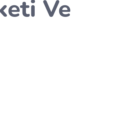
keti Ve