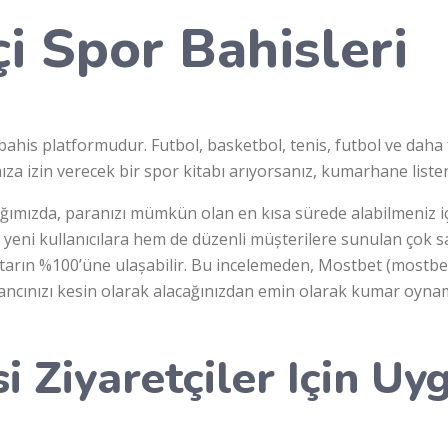
i Spor Bahisleri
his platformudur. Futbol, basketbol, tenis, futbol ve daha fa
a izin verecek bir spor kitabı arıyorsanız, kumarhane listen
ğımızda, paranızı mümkün olan en kısa sürede alabilmeniz i
 yeni kullanıcılara hem de düzenli müşterilere sunulan çok 
tutarın %100’üne ulaşabilir. Bu incelemeden, Mostbet (mostbe
azancınızı kesin olarak alacağınızdan emin olarak kumar oynama
i Ziyaretçiler Için U