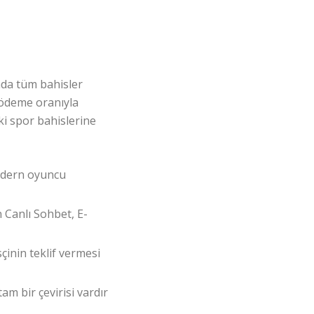
nda tüm bahisler
ödeme oranıyla
i spor bahislerine
modern oyuncu
n Canlı Sohbet, E-
çinin teklif vermesi
am bir çevirisi vardır