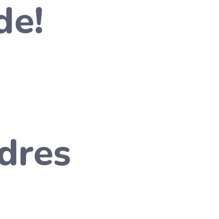
de!
dres