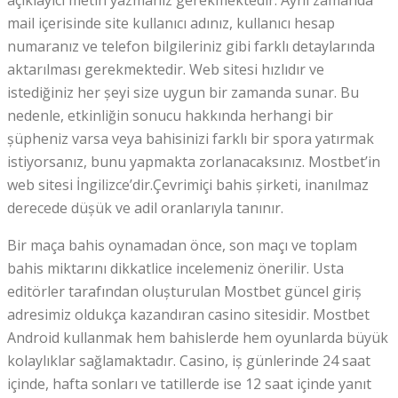
mail içerisinde site kullanıcı adınız, kullanıcı hesap
numaranız ve telefon bilgileriniz gibi farklı detaylarında
aktarılması gerekmektedir. Web sitesi hızlıdır ve
istediğiniz her şeyi size uygun bir zamanda sunar. Bu
nedenle, etkinliğin sonucu hakkında herhangi bir
şüpheniz varsa veya bahisinizi farklı bir spora yatırmak
istiyorsanız, bunu yapmakta zorlanacaksınız. Mostbet’in
web sitesi İngilizce’dir.Çevrimiçi bahis şirketi, inanılmaz
derecede düşük ve adil oranlarıyla tanınır.
Bir maça bahis oynamadan önce, son maçı ve toplam
bahis miktarını dikkatlice incelemeniz önerilir. Usta
editörler tarafından oluşturulan Mostbet güncel giriş
adresimiz oldukça kazandıran casino sitesidir. Mostbet
Android kullanmak hem bahislerde hem oyunlarda büyük
kolaylıklar sağlamaktadır. Casino, iş günlerinde 24 saat
içinde, hafta sonları ve tatillerde ise 12 saat içinde yanıt