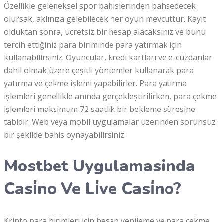
Özellikle geleneksel spor bahislerinden bahsedecek
olursak, aklınıza gelebilecek her oyun mevcuttur. Kayıt
olduktan sonra, ücretsiz bir hesap alacaksınız ve bunu
tercih ettiğiniz para biriminde para yatırmak için
kullanabilirsiniz. Oyuncular, kredi kartları ve e-cüzdanlar
dahil olmak üzere çeşitli yöntemler kullanarak para
yatırma ve çekme işlemi yapabilirler. Para yatırma
işlemleri genellikle anında gerçekleştirilirken, para çekme
işlemleri maksimum 72 saatlik bir bekleme süresine
tabidir. Web veya mobil uygulamalar üzerinden sorunsuz
bir şekilde bahis oynayabilirsiniz.
Mostbet Uygulamasinda
Casi̇no Ve Li̇ve Casi̇no?
Kripto para birimleri için hesap yenileme ve para çekme