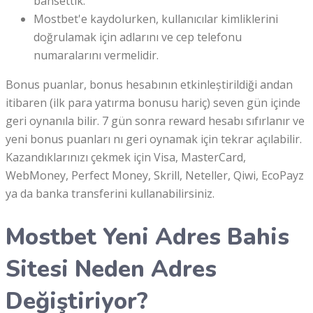
bahsettik.
Mostbet'e kaydolurken, kullanıcılar kimliklerini
doğrulamak için adlarını ve cep telefonu
numaralarını vermelidir.
Bonus puanlar, bonus hesabının etkinleştirildiği andan
itibaren (ilk para yatırma bonusu hariç) seven gün içinde
geri oynanıla bilir. 7 gün sonra reward hesabı sıfırlanır ve
yeni bonus puanları nı geri oynamak için tekrar açılabilir.
Kazandıklarınızı çekmek için Visa, MasterCard,
WebMoney, Perfect Money, Skrill, Neteller, Qiwi, EcoPayz
ya da banka transferini kullanabilirsiniz.
Mostbet Yeni Adres Bahis
Sitesi Neden Adres
Değiştiriyor?