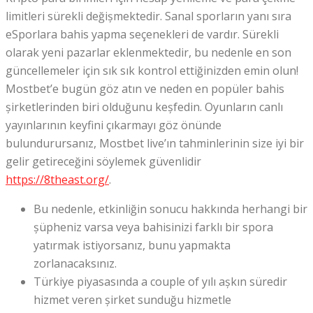
limitleri sürekli değişmektedir. Sanal sporların yanı sıra
eSporlara bahis yapma seçenekleri de vardır. Sürekli
olarak yeni pazarlar eklenmektedir, bu nedenle en son
güncellemeler için sık sık kontrol ettiğinizden emin olun!
Mostbet’e bugün göz atın ve neden en popüler bahis
şirketlerinden biri olduğunu keşfedin. Oyunların canlı
yayınlarının keyfini çıkarmayı göz önünde
bulundurursanız, Mostbet live’ın tahminlerinin size iyi bir
gelir getireceğini söylemek güvenlidir
https://8theast.org/
.
Bu nedenle, etkinliğin sonucu hakkında herhangi bir
şüpheniz varsa veya bahisinizi farklı bir spora
yatırmak istiyorsanız, bunu yapmakta
zorlanacaksınız.
Türkiye piyasasında a couple of yılı aşkın süredir
hizmet veren şirket sunduğu hizmetle