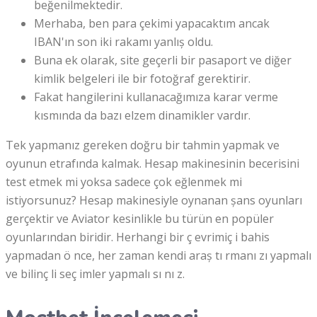
beğenilmektedir.
Merhaba, ben para çekimi yapacaktım ancak
IBAN'ın son iki rakamı yanlış oldu.
Buna ek olarak, site geçerli bir pasaport ve diğer
kimlik belgeleri ile bir fotoğraf gerektirir.
Fakat hangilerini kullanacağımıza karar verme
kısmında da bazı elzem dinamikler vardır.
Tek yapmanız gereken doğru bir tahmin yapmak ve
oyunun etrafında kalmak. Hesap makinesinin becerisini
test etmek mi yoksa sadece çok eğlenmek mi
istiyorsunuz? Hesap makinesiyle oynanan şans oyunları
gerçektir ve Aviator kesinlikle bu türün en popüler
oyunlarından biridir. Herhangi bir ç evrimiç i bahis
yapmadan ö nce, her zaman kendi araş tı rmanı zı yapmalı
ve bilinç li seç imler yapmalı sı nı z.