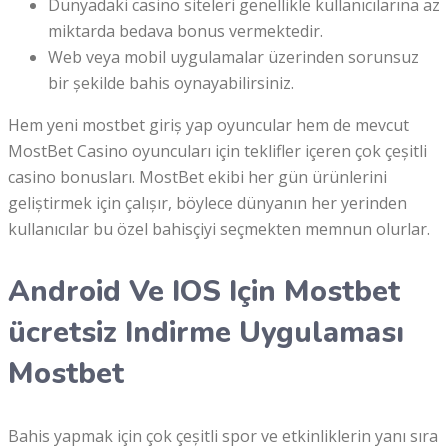
Dünyadaki casino siteleri genellikle kullanıcılarına az
miktarda bedava bonus vermektedir.
Web veya mobil uygulamalar üzerinden sorunsuz
bir şekilde bahis oynayabilirsiniz.
Hem yeni mostbet giriş yap oyuncular hem de mevcut
MostBet Casino oyuncuları için teklifler içeren çok çeşitli
casino bonusları. MostBet ekibi her gün ürünlerini
geliştirmek için çalışır, böylece dünyanın her yerinden
kullanıcılar bu özel bahisçiyi seçmekten memnun olurlar.
Android Ve IOS Için Mostbet
ücretsiz Indirme Uygulaması
Mostbet
Bahis yapmak için çok çeşitli spor ve etkinliklerin yanı sıra