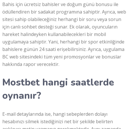
Bahis için ücretsiz bahisler ve doğum günü bonusu ile
ödüllendiren bir sadakat programına sahiptir. Ayrıca, web
sitesi sahip olabileceğiniz herhangi bir soru veya sorun
için canlı sohbet desteği sunar. Ek olarak, oyuncuların
hareket halindeyken kullanabilecekleri bir mobil
uygulamaya sahiptir. Yani, herhangi bir spor etkinliğinde
bahislere günün 24 saati erişebilirsiniz. Ayrıca, uygulama
BC web sitesindeki tüm yeni promosyonlar ve bonuslar
hakkında rapor verecektir.
Mostbet hangi saatlerde
oynanır?
E-mail detaylarında ise, hangi sebeplerden dolayı
hesabınızı silmek istediğinizi net bir şekilde belirten
açıklayıcı metin yazmanız gerekmektedir. Aynı zamanda