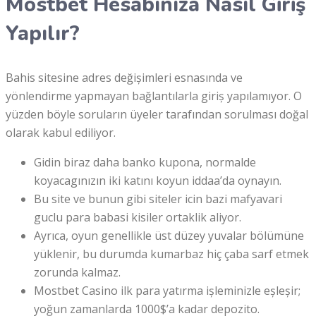
Mostbet Hesabınıza Nasıl Giriş
Yapılır?
Bahis sitesine adres değişimleri esnasında ve
yönlendirme yapmayan bağlantılarla giriş yapılamıyor. O
yüzden böyle soruların üyeler tarafından sorulması doğal
olarak kabul ediliyor.
Gidin biraz daha banko kupona, normalde
koyacagınızın iki katını koyun iddaa’da oynayın.
Bu site ve bunun gibi siteler icin bazi mafyavari
guclu para babasi kisiler ortaklik aliyor.
Ayrıca, oyun genellikle üst düzey yuvalar bölümüne
yüklenir, bu durumda kumarbaz hiç çaba sarf etmek
zorunda kalmaz.
Mostbet Casino ilk para yatırma işleminizle eşleşir;
yoğun zamanlarda 1000$’a kadar depozito.