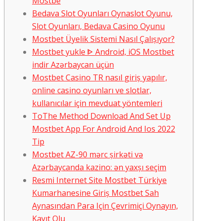
Mostbe
Bedava Slot Oyunları Oynaslot Oyunu,
Slot Oyunları, Bedava Casino Oyunu
Mostbet Üyelik Sistemi Nasıl Çalışıyor?
Mostbet yukle ᐈ Android, iOS Mostbet
indir Azərbaycan üçün
Mostbet Casino TR nasıl giriş yapılır,
online casino oyunları ve slotlar,
kullanıcılar için mevduat yöntemleri
ToThe Method Download And Set Up
Mostbet App For Android And Ios 2022
Tip
Mostbet AZ-90 mərc şirkəti və
Azərbaycanda kazino: ən yaxşı seçim
Resmi Internet Site Mostbet Türkiye
Kumarhanesine Giriş Mostbet Sah
Aynasından Para Için Çevrimiçi Oynayın,
Kayıt Olu