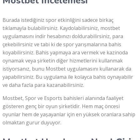
Mostbet İncelemesi
Burada istediğiniz spor etkinliğini sadece birkaç
tıklamayla bulabilirsiniz. Kaydolabilirsiniz, mostbet
uygulamasını indir hesabınızı doldurabilirsiniz, para
çekebilirsiniz ve tabi ki de spor yarışmalarına bahis
koyabilirsiniz. Bahis yapmaya ara vermek ve kazinoda
oynamak veya şirketin diğer hizmetlerini kullanmak
istiyorsanız, bunu Mostbet uygulamasını kullanarak da
yapabilirsiniz. Bu uygulama ile kolayca bahis oynayabilir
ve daha fazla para kazanabilirsiniz.
Mostbet, Spor ve Esports bahisleri alanında faaliyet
gösteren genç bir oyun şirketidir. Hem maç öncesi
oyunlar hem de yaşayanlar için en yüksek oranlara sahip
olmaktan gurur duyuyor.