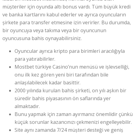
müşteriler için oyunda altı bonus vardı. Tüm büyük kredi
ve banka kartlarını kabul ederler ve ayrıca oyuncuların
şirkete para transfer etmesine izin verirler. Bu durumda,
bir oyuncuya veya takıma veya bir oyuncunun
oyuncusuna bahis oynayabilirsiniz.
Oyuncular ayrıca kripto para birimleri aracılığıyla
para yatırabilirler.
Mostbet türkiye Casino’nun menüsü ve işlevselliği,
onu ilk kez gören yeni biri tarafından bile
anlaşılabilecek kadar basittir.
2000 yılında kurulan bahis şirketi, on yılı aşkın bir
süredir bahis piyasasının ön saflarında yer
almaktadır.
Bunu yapmak için zaman ayırmanız önemlidir çünkü
küçük sorunlar kazancınızı çekmenizi engelleyebilir.
Site aynı zamanda 7/24 müşteri desteği ve geniş