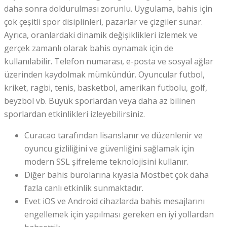
daha sonra doldurulması zorunlu. Uygulama, bahis için
çok çeşitli spor disiplinleri, pazarlar ve çizgiler sunar.
Ayrıca, oranlardaki dinamik değişiklikleri izlemek ve
gerçek zamanlı olarak bahis oynamak için de
kullanılabilir. Telefon numarası, e-posta ve sosyal ağlar
üzerinden kaydolmak mümkündür. Oyuncular futbol, ​​
kriket, ragbi, tenis, basketbol, ​​amerikan futbolu, golf,
beyzbol vb. Büyük sporlardan veya daha az bilinen
sporlardan etkinlikleri izleyebilirsiniz.
Curacao tarafından lisanslanır ve düzenlenir ve
oyuncu gizliliğini ve güvenliğini sağlamak için
modern SSL şifreleme teknolojisini kullanır.
Diğer bahis bürolarına kıyasla Mostbet çok daha
fazla canlı etkinlik sunmaktadır.
Evet iOS ve Android cihazlarda bahis mesajlarını
engellemek için yapılması gereken en iyi yollardan