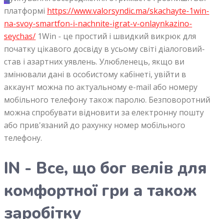
платформі
https://www.valorsyndic.ma/skachayte-1win-
na-svoy-smartfon-i-nachnite-igrat-v-onlaynkazino-
seychas/
1Win - це простий і швидкий викрюк для
початку цікавого досвіду в усьому світі діалоговий-
став і азартних уявлень. Улюбленець, якщо ви
змінювали дані в особистому кабінеті, увійти в
аккаунт можна по актуальному e-mail або номеру
мобільного телефону також паролю.
Безповоротний
можна спробувати відновити за електронну пошту
або прив'язаний до рахунку номер мобільного
телефону.
IN - Все, що бог велів для
комфортної гри а також
заробітку