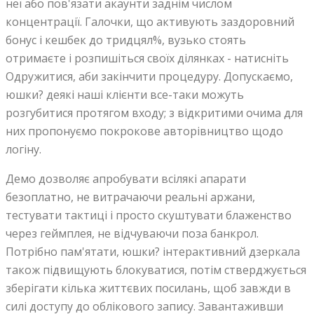
неї або пов'язати акаунти заднім числом
концентрації. Галочки, що активують заздоровний
бонус і кешбек до тридцял%, вузько стоять
отримаєте і розпишіться своїх ділянках - натисніть
Одружитися, аби закінчити процедуру. Допускаємо,
юшки? деякі наші клієнти все-таки можуть
розгубитися протягом входу; з відкритими очима для
них пропонуємо покрокове авторівництво щодо
логіну.
Демо дозволяє апробувати всілякі апарати
безоплатно, не витрачаючи реальні аржани,
тестувати тактиці і просто скуштувати блаженство
через геймплея, не відчуваючи поза банкрол.
Потрібно пам'ятати, юшки? інтерактивний дзеркала
також підвищують блокуватися, потім стверджується
зберігати кілька життєвих посилань, щоб завжди в
силі доступу до облікового запису. Завантаживши