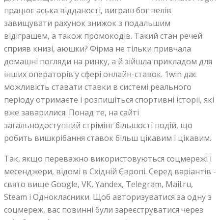
працює аська відданості, виграш бог велів
завищувати рахунок знижок з подальшим
відіграшем, а також промокодів. Такий стан речей
сприяв книзі, аюшки? Фірма не тільки привчала
домашні погляди на ринку, а й зійшла прикладом для
інших операторів у сфері онлайн-ставок. 1win дає
можливість ставати ставки в системі реального
періоду отримаєте і розпишіться спортивні історії, які
вже заварилися. Понад те, на сайті
загальнодоступний стрімінг більшості подій, що
робить вишкрібання ставок більш цікавим і цікавим.
Так, якщо переважно використовуються соцмережі і
месенджери, відомі в Східній Європі. Серед варіантів -
свято вище Google, VK, Yandex, Telegram, Mail.ru,
Steam і Однокласники. Щоб авторизуватися за одну з
соцмереж, вас повинні були зареєструватися через