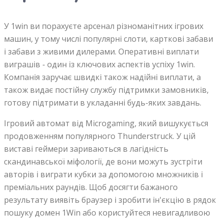
У 1win ви порахуєте арсенал різноманітних ігрових
машин, у тому числі популярні слоти, карткові забави
і забави з живими дилерами. Оперативні виплати
виграшів - один із ключових аспектів успіху 1win.
Компанія заручає швидкі також надійні виплати, а
також видає постійну службу підтримки замовників,
готову підтримати в укладанні будь-яких завдань.
Ігровий автомат від Microgaming, який вишукується
продовженням популярного Thunderstruck. У цій
виставі геймери зариваються в лагідність
скандинавської міфології, де вони можуть зустріти
авторів і виграти кубки за допомогою множників і
преміальних раундів. Щоб досягти бажаного
результату виявіть браузер і зробити ін'єкцію в рядок
пошуку домен 1Win або користуйтеся невигадливою