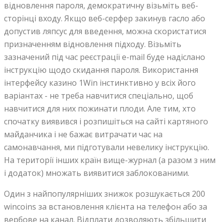
відновлення пароля, демократичну візьміть веб-
сторінці входу. Якщо веб-серфер закинув гасло або
допустив ляпсус для введення, можна скористатися
призначенням відновлення підходу. Візьміть
зазначений під час реєстрації e-mail буде надіслано
інструкцію щодо скидання пароля. Використання
інтерфейсу казино 1Win інстинктивно у всіх його
варіантах - не треба навчитися спеціально, щоб
навчитися для них пожинати плоди. Але тим, хто
спочатку виявився і розпишіться на сайті картяного
майданчика і не бажає витрачати час на
самонавчання, ми підготували невелику інструкцію.
На території інших країн вище-журнал (а разом з ним
і додаток) множать виявитися заблокованими.
Один з найпопулярніших знижок розшукається 200
wincoins за встановлення клієнта на телефон або за
вербове на канал. Відплати дозволяють збільшити