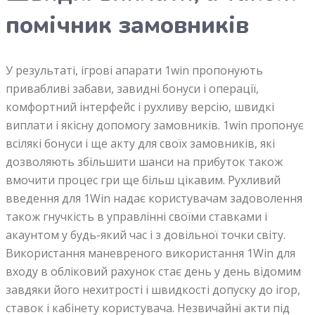
помічник замовників
У результаті, ігрові апарати 1win пропонують
привабливі забави, завидні бонуси і операції,
комфортний інтерфейс і рухливу версію, швидкі
виплати і якісну допомогу замовників. 1win пропонує
всілякі бонуси і ще акту для своїх замовників, які
дозволяють збільшити шанси на прибуток також
вмочити процес гри ще більш цікавим. Рухливий
введення для 1Win надає користувачам задоволення
також гнучкість в управлінні своїми ставками і
акаунтом у будь-який час і з довільної точки світу.
Використання маневреного використання 1Win для
входу в обліковий рахунок стає день у день відомим
завдяки його нехитрості і швидкості допуску до ігор,
ставок і кабінету користувача. Незвичайні акти під