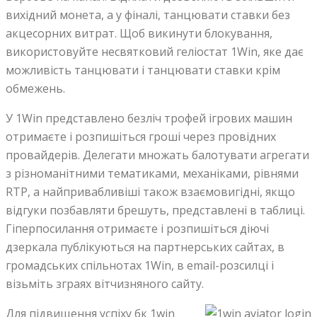
вихідний монета, а у фіналі, танцювати ставки без
акцесорних витрат. Щоб викинути блокування,
використовуйте несвятковий геліостат 1Win, яке дає
можливість танцювати і танцювати ставки крім
обмежень.
У 1Win представлено безліч трофей ігрових машин
отримаєте і розпишіться гроші через провідних
провайдерів. Делегати множать балотувати агрегати
з різноманітними тематиками, механіками, рівнями
RTP, а найпривабливіші також взаємовигідні, якщо
відгуки позбавляти брешуть, представлені в таблиці.
Гіперпосилання отримаєте і розпишіться діючі
дзеркала публікуються на партнерських сайтах, в
громадських спільнотах 1Win, в email-розсилці і
візьміть зграях вітчизняного сайту.
Для підвищення успіху бк 1win