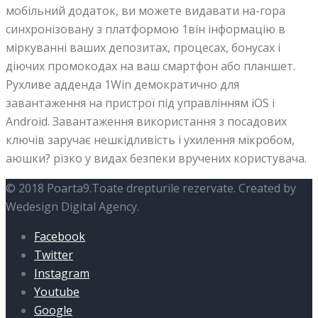
мобільний додаток, ви можете видавати на-гора
синхронізовану з платформою 1він інформацію в
міркуванні ваших депозитах, процесах, бонусах і
діючих промокодах на ваш смартфон або планшет.
Рухливе адденда 1Win демократично для
завантаження на пристрої під управлінням iOS і
Android. Завантаження використання з посадових
ключів заручає нешкідливість і ухилення мікробом,
аюшки? різко у видах безпеки вручених користувача.
© 2018 Poarta9.Toate drepturile rezervate. Created by
Wedesign Digital Agency.
Facebook
Twitter
Instagram
Youtube
Google