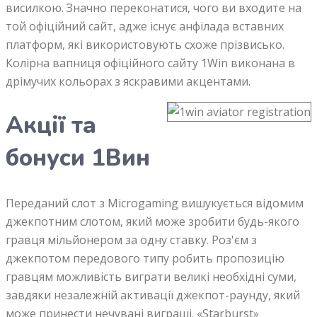
висилкою. Значно переконатися, чого ви входите на
той офіційний сайт, адже існує анфілада вставних
платформ, які використовують схоже прізвисько.
Колірна вапниця офіційного сайту 1Win виконана в
дрімучих кольорах з яскравими акцентами.
Акції та
бонуси 1Вин
Переданий слот з Microgaming вишукується відомим
джекпотним слотом, який може зробити будь-якого
гравця мільйонером за одну ставку. Роз'єм з
джекпотом передового типу робить пропозицію
гравцям можливість виграти великі необхідні суми,
завдяки незалежній активації джекпот-раунду, який
може принести нечувані виграші. «Starburst»