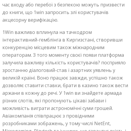
час входу або перебої з безпекою можуть призвести
до книги, що 1win запросить злі користувачів
акцесорну верифікацію.
1Win важливо вплинула на тачкодром
інтерактивний-гемблінга в Киргизстані, створивши
конкуренцію місцевим також міжнародним
операторам. З того моменту своєї появи платформа
залучила важливу кількість користувачів? посприяло
зростанню діалоговий-став і азартних уявлень у
великій країні. Воно працює завжди, успішно також
дозволяє ставити ставки, брати в казино також вести
аржани в кожну до речі. У 1win ви знайдете армада
різних слотів, які пропонують цікаві забави і
можливість виграти астрономічні суми грошей.
Авіакомпанія співпрацює з провідними
розробниками зображень, у тому числі NetEnt,