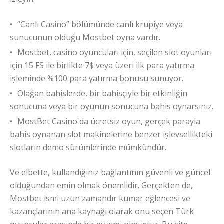
“Canli Casino” bölümünde canlı krupiye veya
sunucunun olduğu Mostbet oyna vardır.
Mostbet, casino oyuncuları için, seçilen slot oyunları
için 15 FS ile birlikte 7$ veya üzeri ilk para yatırma
işleminde %100 para yatırma bonusu sunuyor.
Olağan bahislerde, bir bahisçiyle bir etkinliğin
sonucuna veya bir oyunun sonucuna bahis oynarsınız.
MostBet Casino'da ücretsiz oyun, gerçek parayla
bahis oynanan slot makinelerine benzer işlevsellikteki
slotların demo sürümlerinde mümkündür.
Ve elbette, kullandığınız bağlantının güvenli ve güncel
olduğundan emin olmak önemlidir. Gerçekten de,
Mostbet ismi uzun zamandır kumar eğlencesi ve
kazançlarının ana kaynağı olarak onu seçen Türk