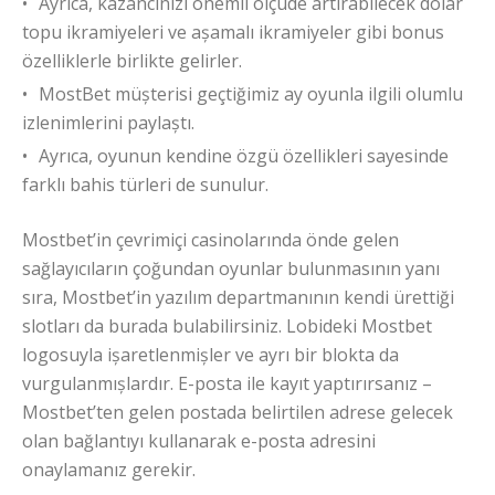
Ayrıca, kazancınızı önemli ölçüde artırabilecek dolar
topu ikramiyeleri ve aşamalı ikramiyeler gibi bonus
özelliklerle birlikte gelirler.
MostBet müşterisi geçtiğimiz ay oyunla ilgili olumlu
izlenimlerini paylaştı.
Ayrıca, oyunun kendine özgü özellikleri sayesinde
farklı bahis türleri de sunulur.
Mostbet’in çevrimiçi casinolarında önde gelen
sağlayıcıların çoğundan oyunlar bulunmasının yanı
sıra, Mostbet’in yazılım departmanının kendi ürettiği
slotları da burada bulabilirsiniz. Lobideki Mostbet
logosuyla işaretlenmişler ve ayrı bir blokta da
vurgulanmışlardır. E-posta ile kayıt yaptırırsanız –
Mostbet’ten gelen postada belirtilen adrese gelecek
olan bağlantıyı kullanarak e-posta adresini
onaylamanız gerekir.