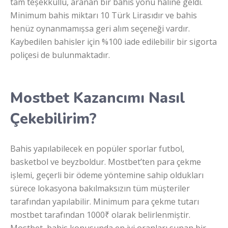
tam teşekküllü, aranan bir bahis yönü haline geldi.
Minimum bahis miktarı 10 Türk Lirasıdır ve bahis
henüz oynanmamışsa geri alım seçeneği vardır.
Kaybedilen bahisler için %100 iade edilebilir bir sigorta
poliçesi de bulunmaktadır.
Mostbet Kazancımı Nasıl
Çekebilirim?
Bahis yapılabilecek en popüler sporlar futbol, ​​
basketbol ve beyzboldur. Mostbet’ten para çekme
işlemi, geçerli bir ödeme yöntemine sahip oldukları
sürece lokasyona bakılmaksızın tüm müşteriler
tarafından yapılabilir. Minimum para çekme tutarı
mostbet tarafından 1000₹ olarak belirlenmiştir.