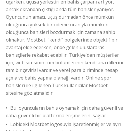
uçarken, uçuşa yerleştirilen bahis çarpanı artıyor,
ancak ekrandan çıktığı anda tüm bahisler yanıyor.
Oyuncunun amacı, uçuş durmadan önce mümkün
olduğunca yüksek bir ödeme oranıyla mümkün
olduğunca bahisleri bozdurmak için zamana sahip
olmaktır. MostBet, “kendi” bölgelerinde objektif bir
avantaj elde ederken, önde gelen uluslararası
bahisçilerle rekabet edebilir. Türkiye'den müşteriler
için, web sitesinin tüm bölümlerinin kendi ana dillerine
tam bir çevirisi vardır ve yerel para biriminde hesap
açma ve bahis yapma olanağı vardır. Online spor
bahisleri ile ilgilenen Türk kullanıcılar Mostbet
sitesine göz atmalıdır.
Bu, oyuncuların bahis oynamak için daha güvenli ve
daha güvenli bir platforma erişmelerini sağlar.
Lobideki Mostbet logosuyla işaretlenmişler ve ayrı