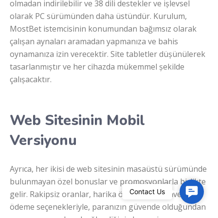
olmadan indirilebilir ve 38 dili destekler ve işlevsel
olarak PC sürümünden daha üstündür. Kurulum,
MostBet istemcisinin konumundan bağımsız olarak
çalışan aynaları aramadan yapmanıza ve bahis
oynamanıza izin verecektir. Site tabletler düşünülerek
tasarlanmıştır ve her cihazda mükemmel şekilde
çalışacaktır.
Web Sitesinin Mobil
Versiyonu
Ayrıca, her ikisi de web sitesinin masaüstü sürümünde
bulunmayan özel bonuslar ve promosyonlarla birlikte
Contac
gelir. Rakipsiz oranlar, harika özellikler ve güvenli
Us
ödeme seçenekleriyle, paranızın güvende olduğundan