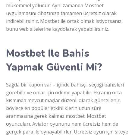
mükemmel yoludur. Aynı zamanda Mostbet
uygulamasını cihazınıza tamamen ücretsiz olarak
indirebilirsiniz. Mostbet ile ortak olmak istiyorsanız,
bunu web sitelerine kaydolarak yapabilirsiniz.
Mostbet Ile Bahis
Yapmak Güvenli Mi?
Sağda bir kupon var – içinde bahisçi, seçtiği bahisleri
görebilir ve onlar için ödeme yapabilir. Ekranın orta
kısmında mevcut maçlar düzenli olarak güncellenir,
böylece en popüler etkinliklerin uzun süre
aranmasına gerek kalmaz mostbet. Mostbet
oyuncuları, Aviator oyununu hem ücretsiz hem de
gerçek para ile oynayabilirler. Ücretsiz oyun için siteye