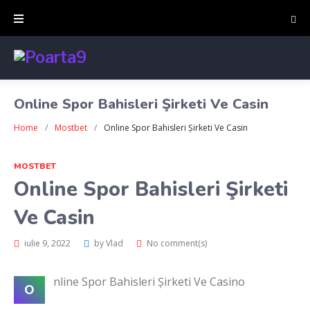
Skip
to
content
Online Spor Bahisleri Şirketi Ve Casin
Home
/
Mostbet
/
Online Spor Bahisleri Şirketi Ve Casin
MOSTBET
Online Spor Bahisleri Şirketi
Ve Casin
iulie 9, 2022
by
Vlad
No comment(s)
nline Spor Bahisleri Şirketi Ve Casino
O