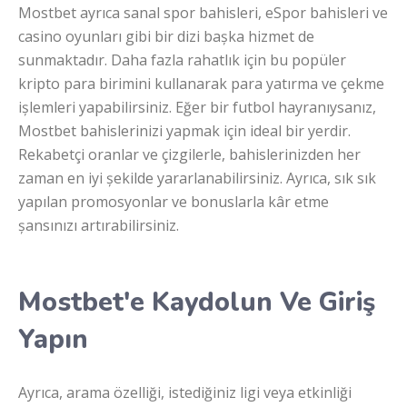
Mostbet ayrıca sanal spor bahisleri, eSpor bahisleri ve
casino oyunları gibi bir dizi başka hizmet de
sunmaktadır. Daha fazla rahatlık için bu popüler
kripto para birimini kullanarak para yatırma ve çekme
işlemleri yapabilirsiniz. Eğer bir futbol hayranıysanız,
Mostbet bahislerinizi yapmak için ideal bir yerdir.
Rekabetçi oranlar ve çizgilerle, bahislerinizden her
zaman en iyi şekilde yararlanabilirsiniz. Ayrıca, sık sık
yapılan promosyonlar ve bonuslarla kâr etme
şansınızı artırabilirsiniz.
Mostbet'e Kaydolun Ve Giriş
Yapın
Ayrıca, arama özelliği, istediğiniz ligi veya etkinliği