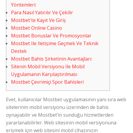
Yöntemleri:
Para Nasıl Yatırılır Ve Çekilir
Mostbet'te Kayıt Ve Giriş
Mostbet Online Casino
Mostbet Bonuslar Ve Promosyonlar
Mostbet Ile Iletişime Geçmek Ve Teknik
Destek
Mostbet Bahis Şirketinin Avantajları:
Sitenin Mobil Versiyonu Ile Mobil
Uygulamanın Karşılaştırılması
Mostbet Çevrimiçi Spor Bahisleri
Evet, kullanıcılar Mostbet uygulamasının yanı sıra web
sitelerinin mobil versiyonu üzerinden de bahis
oynayabilir ve Mostbet’in sunduğu hizmetlerden
yararlanabilirler. Web sitesinin mobil versiyonuna
erişmek için web sitesini mobil cihazınızın