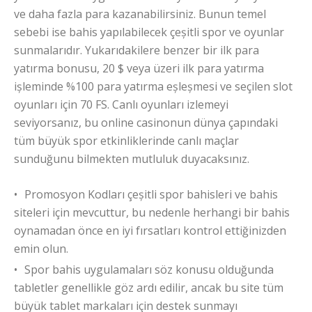
ve daha fazla para kazanabilirsiniz. Bunun temel
sebebi ise bahis yapılabilecek çeşitli spor ve oyunlar
sunmalarıdır. Yukarıdakilere benzer bir ilk para
yatırma bonusu, 20 $ veya üzeri ilk para yatırma
işleminde %100 para yatırma eşleşmesi ve seçilen slot
oyunları için 70 FS. Canlı oyunları izlemeyi
seviyorsanız, bu online casinonun dünya çapındaki
tüm büyük spor etkinliklerinde canlı maçlar
sunduğunu bilmekten mutluluk duyacaksınız.
Promosyon Kodları çeşitli spor bahisleri ve bahis
siteleri için mevcuttur, bu nedenle herhangi bir bahis
oynamadan önce en iyi fırsatları kontrol ettiğinizden
emin olun.
Spor bahis uygulamaları söz konusu olduğunda
tabletler genellikle göz ardı edilir, ancak bu site tüm
büyük tablet markaları için destek sunmayı