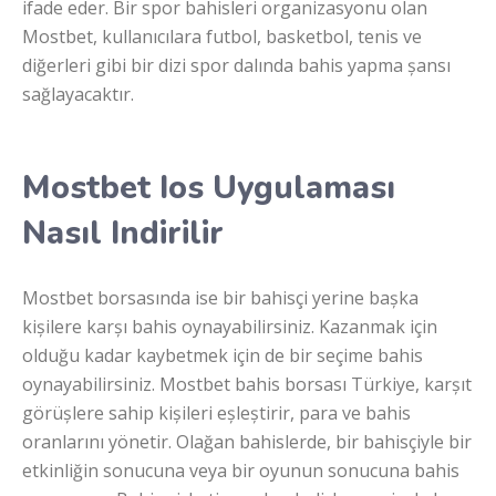
ifade eder. Bir spor bahisleri organizasyonu olan
Mostbet, kullanıcılara futbol, basketbol, tenis ve
diğerleri gibi bir dizi spor dalında bahis yapma şansı
sağlayacaktır.
Mostbet Ios Uygulaması
Nasıl Indirilir
Mostbet borsasında ise bir bahisçi yerine başka
kişilere karşı bahis oynayabilirsiniz. Kazanmak için
olduğu kadar kaybetmek için de bir seçime bahis
oynayabilirsiniz. Mostbet bahis borsası Türkiye, karşıt
görüşlere sahip kişileri eşleştirir, para ve bahis
oranlarını yönetir. Olağan bahislerde, bir bahisçiyle bir
etkinliğin sonucuna veya bir oyunun sonucuna bahis