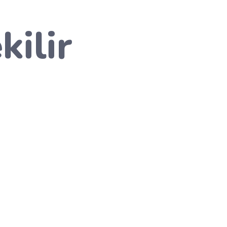
kilir