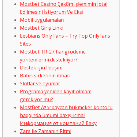
Mostbet Casino Çek8m İşlemimin İptal
Edilmesini İstiyorum Ve Eksi
Mobil uygulamaları
Mostbet Giriş Linki
Lesbians Only Fans – Try Top OnlyFans
Sites
Mostbet TR-27 hangi ödeme
yöntemlerini destekliyor?
Destek için İletişim
Bahis şirketinin itibarı
Slotlar ve oyunlar
Programa yeniden kayıt olmam
gerekiyor mu?
MostBet Azərbaycan bukmeker kontoru
haqqında ümumi baxış-icmal
Информация от компаний Баку
Zara ile Zamanın Ritmi