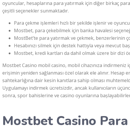
oyuncular, hesaplarına para yatırmak için diğer birkaç para
çeşitli seçenekler sunmaktadır.
Para çekme işlemleri hızlı bir şekilde işlenir ve oyun
Mostbet, para çekebilmek için banka havalesi seçeneğ
MostBet’te para yatırmak ve çekmek, benzerlerinin ço
Hesabınızı silmek için destek hattıyla veya mevcut baş
Mostbet, kredi kartları da dahil olmak üzere bir dizi
Mostbet Casino mobil casino, mobil cihazınıza indirmeniz i
erişimin yeniden sağlanması özel olarak ele alınır. Hesap
sahtekarlığına dair kesin kanıtlara sahip olması muhtemeldir.
Uygulamayı indirmek ücretsizdir, ancak kullanıcıların üçüncü
sonra, spor bahislerine ve casino oyunlarına başlayabilirler
Mostbet Casino Para