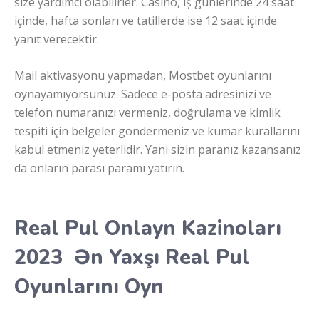
size yardımcı olabilirler. Casino, iş günlerinde 24 saat
içinde, hafta sonları ve tatillerde ise 12 saat içinde
yanıt verecektir.
Mail aktivasyonu yapmadan, Mostbet oyunlarını
oynayamıyorsunuz. Sadece e-posta adresinizi ve
telefon numaranızı vermeniz, doğrulama ve kimlik
tespiti için belgeler göndermeniz ve kumar kurallarını
kabul etmeniz yeterlidir. Yani sizin paranız kazansanız
da onların parası paramı yatırın.
Real Pul Onlayn Kazinoları
2023 ️ Ən Yaxşı Real Pul
Oyunlarını Oyn