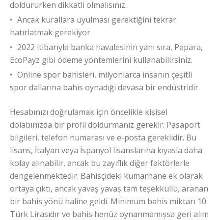
doldururken dikkatli olmalısınız.
Ancak kurallara uyulması gerektiğini tekrar
hatırlatmak gerekiyor.
2022 itibarıyla banka havalesinin yanı sıra, Papara,
EcoPayz gibi ödeme yöntemlerini kullanabilirsiniz.
Online spor bahisleri, milyonlarca insanın çeşitli
spor dallarına bahis oynadığı devasa bir endüstridir.
Hesabınızı doğrulamak için öncelikle kişisel
dolabınızda bir profil doldurmanız gerekir. Pasaport
bilgileri, telefon numarası ve e-posta gereklidir. Bu
lisans, İtalyan veya İspanyol lisanslarına kıyasla daha
kolay alınabilir, ancak bu zayıflık diğer faktörlerle
dengelenmektedir. Bahisçideki kumarhane ek olarak
ortaya çıktı, ancak yavaş yavaş tam teşekküllü, aranan
bir bahis yönü haline geldi. Minimum bahis miktarı 10
Türk Lirasıdır ve bahis henüz oynanmamışsa geri alım