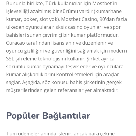
Bununla birlikte, Türk kullanıcılar için Mostbet'in
işlevselliği azaltılmış bir sürümü vardır (kumarhane
kumar, poker, slot yok). Mostbet Casino, 90'dan fazla
ülkeden oyunculara risksiz casino oyunları ve spor
bahisleri sunan çevrimiçi bir kumar platformudur.
Curacao tarafından lisanslanır ve düzenlenir ve
oyuncu gizliliğini ve güvenliğini sağlamak için modern
SSL şifreleme teknolojisini kullanır. Şirket ayrıca
sorumlu kumar oynamayı teşvik eder ve oyunculara
kumar alışkanlıklarını kontrol etmeleri için araçlar
sağlar. Aşağıda, söz konusu bahis şirketinin gerçek
müşterilerinden gelen referanslar yer almaktadır.
Popüler Bağlantılar
Tüm ödemeler anında işlenir, ancak para çekme