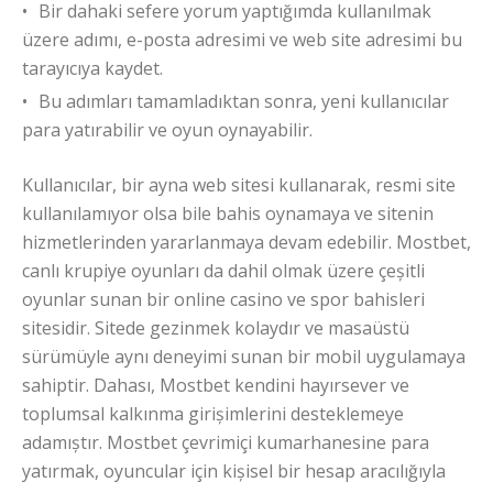
Bir dahaki sefere yorum yaptığımda kullanılmak
üzere adımı, e-posta adresimi ve web site adresimi bu
tarayıcıya kaydet.
Bu adımları tamamladıktan sonra, yeni kullanıcılar
para yatırabilir ve oyun oynayabilir.
Kullanıcılar, bir ayna web sitesi kullanarak, resmi site
kullanılamıyor olsa bile bahis oynamaya ve sitenin
hizmetlerinden yararlanmaya devam edebilir. Mostbet,
canlı krupiye oyunları da dahil olmak üzere çeşitli
oyunlar sunan bir online casino ve spor bahisleri
sitesidir. Sitede gezinmek kolaydır ve masaüstü
sürümüyle aynı deneyimi sunan bir mobil uygulamaya
sahiptir. Dahası, Mostbet kendini hayırsever ve
toplumsal kalkınma girişimlerini desteklemeye
adamıştır. Mostbet çevrimiçi kumarhanesine para
yatırmak, oyuncular için kişisel bir hesap aracılığıyla