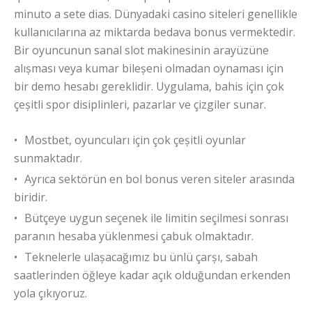
minuto a sete dias. Dünyadaki casino siteleri genellikle
kullanıcılarına az miktarda bedava bonus vermektedir.
Bir oyuncunun sanal slot makinesinin arayüzüne
alışması veya kumar bileşeni olmadan oynaması için
bir demo hesabı gereklidir. Uygulama, bahis için çok
çeşitli spor disiplinleri, pazarlar ve çizgiler sunar.
Mostbet, oyuncuları için çok çeşitli oyunlar
sunmaktadır.
Ayrıca sektörün en bol bonus veren siteler arasında
biridir.
Bütçeye uygun seçenek ile limitin seçilmesi sonrası
paranın hesaba yüklenmesi çabuk olmaktadır.
Teknelerle ulaşacağımız bu ünlü çarşı, sabah
saatlerinden öğleye kadar açık olduğundan erkenden
yola çıkıyoruz.