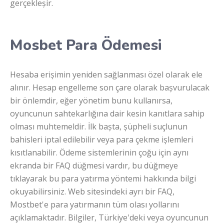
gerçekleşir.
Mosbet Para Ödemesi
Hesaba erişimin yeniden sağlanması özel olarak ele
alınır. Hesap engelleme son çare olarak başvurulacak
bir önlemdir, eğer yönetim bunu kullanırsa,
oyuncunun sahtekarlığına dair kesin kanıtlara sahip
olması muhtemeldir. İlk başta, şüpheli suçlunun
bahisleri iptal edilebilir veya para çekme işlemleri
kısıtlanabilir. Ödeme sistemlerinin çoğu için aynı
ekranda bir FAQ düğmesi vardır, bu düğmeye
tıklayarak bu para yatırma yöntemi hakkında bilgi
okuyabilirsiniz. Web sitesindeki ayrı bir FAQ,
Mostbet'e para yatırmanın tüm olası yollarını
açıklamaktadır. Bilgiler, Türkiye'deki veya oyuncunun