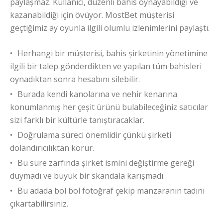
paylaşmaz. Kullanıcı, düzenli bahis oynayabildiği ve
kazanabildiği için övüyor. MostBet müşterisi
geçtiğimiz ay oyunla ilgili olumlu izlenimlerini paylaştı.
Herhangi bir müşterisi, bahis şirketinin yönetimine
ilgili bir talep gönderdikten ve yapılan tüm bahisleri
oynadıktan sonra hesabını silebilir.
Burada kendi kanolarına ve nehir kenarına
konumlanmış her çeşit ürünü bulabileceğiniz satıcılar
sizi farklı bir kültürle tanıştıracaklar.
Doğrulama süreci önemlidir çünkü şirketi
dolandırıcılıktan korur.
Bu süre zarfında şirket ismini değiştirme gereği
duymadı ve büyük bir skandala karışmadı.
Bu adada bol bol fotoğraf çekip manzaranın tadını
çıkartabilirsiniz.