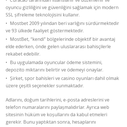
Curacao tarafından lisanslanır ve düzenlenir ve
oyuncu gizliliğini ve güvenliğini sağlamak için modern
SSL şifreleme teknolojisini kullanır.
Mostbet 2009 yılından beri varlığını sürdürmektedir
ve 93 ülkede faaliyet göstermektedir.
MostBet, “kendi” bölgelerinde objektif bir avantaj
elde ederken, önde gelen uluslararası bahisçilerle
rekabet edebilir.
Bu uygulamada oyuncular ödeme sistemini,
depozito miktarını belirtir ve ödemeyi onaylar.
Şirket, spor bahisleri ve casino oyunları dahil olmak
üzere çeşitli seçenekler sunmaktadır.
Adlarını, doğum tarihlerini, e-posta adreslerini ve
telefon numaralarını paylaşmalıdırlar. Ayrıca web
sitesinin hüküm ve koşullarını da kabul etmeleri
gerekir. Bunu yaptıktan sonra, hesaplarını