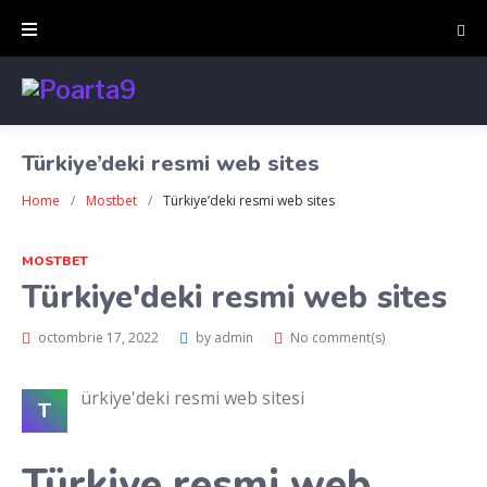
Skip
to
content
Türkiye’deki resmi web sites
Home
/
Mostbet
/
Türkiye’deki resmi web sites
MOSTBET
Türkiye'deki resmi web sites
octombrie 17, 2022
by
admin
No comment(s)
ürkiye'deki resmi web sitesi
T
Türkiye resmi web