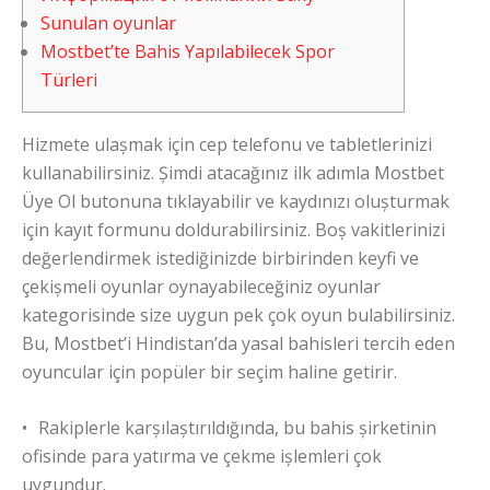
Sunulan oyunlar
Mostbet’te Bahis Yapılabilecek Spor
Türleri
Hizmete ulaşmak için cep telefonu ve tabletlerinizi
kullanabilirsiniz. Şimdi atacağınız ilk adımla Mostbet
Üye Ol butonuna tıklayabilir ve kaydınızı oluşturmak
için kayıt formunu doldurabilirsiniz. Boş vakitlerinizi
değerlendirmek istediğinizde birbirinden keyfi ve
çekişmeli oyunlar oynayabileceğiniz oyunlar
kategorisinde size uygun pek çok oyun bulabilirsiniz.
Bu, Mostbet’i Hindistan’da yasal bahisleri tercih eden
oyuncular için popüler bir seçim haline getirir.
Rakiplerle karşılaştırıldığında, bu bahis şirketinin
ofisinde para yatırma ve çekme işlemleri çok
uygundur.