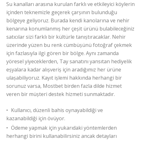
Su kanalları arasına kurulan farklı ve etkileyici köylerin
içinden teknemizle geçerek çarşının bulunduğu
bölgeye geliyoruz. Burada kendi kanolarına ve nehir
kenarına konumlanmış her çeşit ürünü bulabileceğiniz
satıcılar sizi farklı bir kültürle tanıştıracaklar. Nehir
üzerinde yüzen bu renk cümbüşünü fotoğraf çekmek
için fazlasıyla ilgi gören bir bölge. Aynı zamanda
yöresel yiyeceklerden, Tay sanatını yansıtan hediyelik
eşyalara kadar alışveriş için aradığımız her ürüne
ulaşabiliyoruz. Kayıt işlemi hakkında herhangi bir
sorunuz varsa, Mostbet birden fazla dilde hizmet
veren bir müşteri destek hizmeti sunmaktadır.
Kullanıcı, düzenli bahis oynayabildiği ve
kazanabildiği için övüyor.
Ödeme yapmak için yukarıdaki yöntemlerden
herhangi birini kullanabilirsiniz ancak detayları