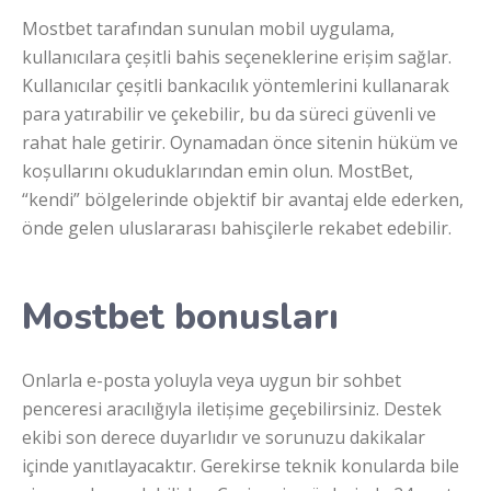
Mostbet tarafından sunulan mobil uygulama,
kullanıcılara çeşitli bahis seçeneklerine erişim sağlar.
Kullanıcılar çeşitli bankacılık yöntemlerini kullanarak
para yatırabilir ve çekebilir, bu da süreci güvenli ve
rahat hale getirir. Oynamadan önce sitenin hüküm ve
koşullarını okuduklarından emin olun. MostBet,
“kendi” bölgelerinde objektif bir avantaj elde ederken,
önde gelen uluslararası bahisçilerle rekabet edebilir.
Mostbet bonusları
Onlarla e-posta yoluyla veya uygun bir sohbet
penceresi aracılığıyla iletişime geçebilirsiniz. Destek
ekibi son derece duyarlıdır ve sorunuzu dakikalar
içinde yanıtlayacaktır. Gerekirse teknik konularda bile