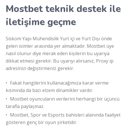
Mostbet teknik destek ile
iletişime geçme
Siskom Yapı Mühendislik Yurt içi ve Yurt Dışı önde
gelen isimler arasında yer almaktadır. Mostbet üye
nasıl olunur diye merak eden kişilerin bu uyarıya
dikkat etmesi gerekir. Bu uyarıyı alırsanız, Proxy ip
adresinizi değiştirmeniz gerekir.
Fakat hangilerini kullanacağımıza karar verme
kısmında da bazı elzem dinamikler vardır.
Mostbet oyuncuların verilerini herhangi bir üçüncü
tarafla paylaşmaz.
Mostbet, Spor ve Esports bahisleri alanında faaliyet
gösteren genç bir oyun şirketidir.