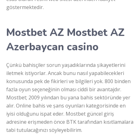
göstermektedir.
Mostbet AZ Mostbet AZ
Azerbaycan casino
Çünkü bahisçiler sorun yaşadıklarında şikayetlerini
iletmek istiyorlar. Ancak bunu nasıl yapabilecekleri
konusunda pek de fikirleri ve bilgileri yok. 800 binden
fazla oyun seçeneğinin olması ciddi bir avantajdır.
Mostbet; 2009 yılından bu yana bahis sektöründe yer
alır. Online bahis ve şans oyunları kategorisinde en
iyisi olduğunu ispat eder. Mostbet güncel giriş
adresine erişmeden önce BTK tarafından kısıtlamalara
tabi tutulacağınızı söyleyebilirim.