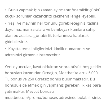
Bunu yapmak için zaman ayırmanız önemlidir çünkü
küçük sorunlar kazancınızı çekmenizi engelleyebilir.
Yeşil ve mavinin her tonunu görebileceğiniz, tadına
doyulmaz manzaralara ve bembeyaz kumlara sahip
olan bu adalara günübirlik turlarımıza katılarak
gidebilirsiniz.
Kayıtta temel bilgilerinizi, kimlik numaranızı ve
adresinizi girmeniz istenecektir.
Yeni oyuncular, kayıt olduktan sonra büyük hoş geldin
bonusları kazanırlar. Örneğin, Mostbet'te artık 6.000
TL bonus ve 250 ücretsiz dönüş bulunmaktadır. Bu
bonusu elde etmek için yapmanız gereken ilk kez para
yatırmaktır. Mevcut bonusu
mostbet.com/promo/bonuses adresinde bulabilirsiniz.