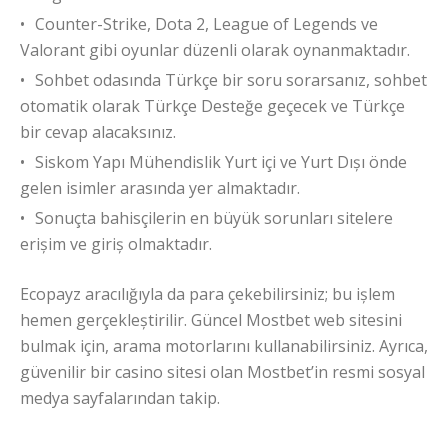
Counter-Strike, Dota 2, League of Legends ve
Valorant gibi oyunlar düzenli olarak oynanmaktadır.
Sohbet odasında Türkçe bir soru sorarsanız, sohbet
otomatik olarak Türkçe Desteğe geçecek ve Türkçe
bir cevap alacaksınız.
Siskom Yapı Mühendislik Yurt içi ve Yurt Dışı önde
gelen isimler arasında yer almaktadır.
Sonuçta bahisçilerin en büyük sorunları sitelere
erişim ve giriş olmaktadır.
Ecopayz aracılığıyla da para çekebilirsiniz; bu işlem
hemen gerçekleştirilir. Güncel Mostbet web sitesini
bulmak için, arama motorlarını kullanabilirsiniz. Ayrıca,
güvenilir bir casino sitesi olan Mostbet’in resmi sosyal
medya sayfalarından takip.