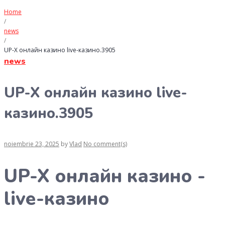
Home
/
news
/
UP-X онлайн казино live-казино.3905
news
UP-X онлайн казино live-
казино.3905
noiembrie 23, 2025
by
Vlad
No comment(s)
UP-X онлайн казино -
live-казино