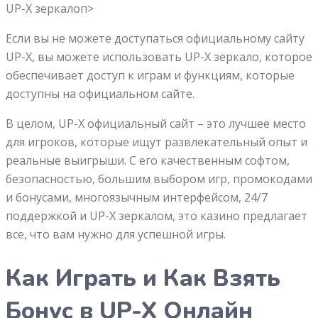
UP-X зеркалоп>
Если вы не можете доступаться официальному сайту
UP-X, вы можете использовать UP-X зеркало, которое
обеспечивает доступ к играм и функциям, которые
доступны на официальном сайте.
В целом, UP-X официальный сайт – это лучшее место
для игроков, которые ищут развлекательный опыт и
реальные выигрыши. С его качественным софтом,
безопасностью, большим выбором игр, промокодами
и бонусами, многоязычным интерфейсом, 24/7
поддержкой и UP-X зеркалом, это казино предлагает
все, что вам нужно для успешной игры.
Как Играть и Как Взять
Бонус в UP-X Онлайн