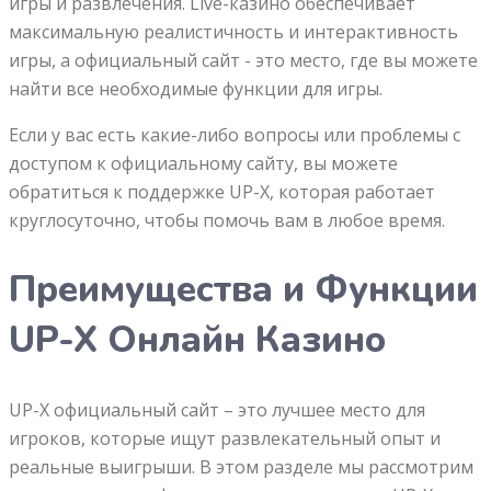
игры и развлечения. Live-казино обеспечивает
максимальную реалистичность и интерактивность
игры, а официальный сайт - это место, где вы можете
найти все необходимые функции для игры.
Если у вас есть какие-либо вопросы или проблемы с
доступом к официальному сайту, вы можете
обратиться к поддержке UP-X, которая работает
круглосуточно, чтобы помочь вам в любое время.
Преимущества и Функции
UP-X Онлайн Казино
UP-X официальный сайт – это лучшее место для
игроков, которые ищут развлекательный опыт и
реальные выигрыши. В этом разделе мы рассмотрим