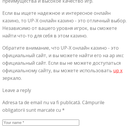
преимущества и высокое качество игр.
Если вы ищете надежное и интересное онлайн
казино, то UP-X онлайн казино - это отличный выбор.
Независимо от вашего уровня игрок, вы сможете
найти что-то для себя в этом казино.
Обратите внимание, что UP-X онлайн казино - это
официальный сайт, и вы можете найти его на ap икс
официальный сайт. Если вы не можете доступаться
официальному сайту, вы можете использовать
up x
зеркало.
Leave a reply
Adresa ta de email nu va fi publicată.
Câmpurile
obligatorii sunt marcate cu
*