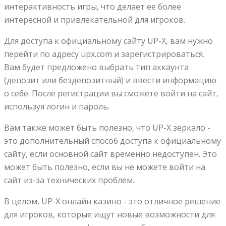
интерактивность игры, что делает ее более
интересной и привлекательной для игроков.
Для доступа к официальному сайту UP-X, вам нужно
перейти по адресу upx.com и зарегистрироваться.
Вам будет предложено выбрать тип аккаунта
(депозит или бездепозитный) и ввести информацию
о себе. После регистрации вы сможете войти на сайт,
используя логин и пароль.
Вам также может быть полезно, что UP-X зеркало -
это дополнительный способ доступа к официальному
сайту, если основной сайт временно недоступен. Это
может быть полезно, если вы не можете войти на
сайт из-за технических проблем.
В целом, UP-X онлайн казино - это отличное решение
для игроков, которые ищут новые возможности для