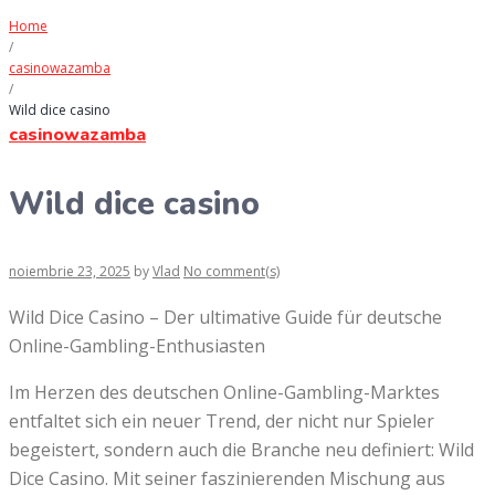
Home
/
casinowazamba
/
Wild dice casino
casinowazamba
Wild dice casino
noiembrie 23, 2025
by
Vlad
No comment(s)
Wild Dice Casino – Der ultimative Guide für deutsche
Online-Gambling-Enthusiasten
Im Herzen des deutschen Online-Gambling-Marktes
entfaltet sich ein neuer Trend, der nicht nur Spieler
begeistert, sondern auch die Branche neu definiert: Wild
Dice Casino. Mit seiner faszinierenden Mischung aus