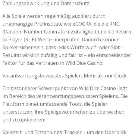
Zahlungsabwicklung und Datenschutz.
Alle Spiele werden regelmäßig auditiert durch
unabhängige Prüfinstitute wie eCOGRA, die die RNG
(Random Number Generator)-Zufälligkeit und die Return
to Player (RTP)-Werte überprüfen. Dadurch können
Spieler sicher sein, dass jedes Würfelwurf- oder Slot-
Resultat wirklich zufällig und fair ist – ein entscheidender
Faktor für das Vertrauen in Wild Dice Casino.
Verantwortungsbewusstes Spielen: Mehr als nur Glück
Ein besonderer Schwerpunkt von Wild Dice Casino liegt
im Bereich des verantwortungsbewussten Spielens. Die
Plattform bietet umfassende Tools, die Spieler
unterstützen, ihre Spielgewohnheiten zu überwachen
und zu optimieren:
Spielzeit- und Einzahlungs-Tracker – um den Überblick