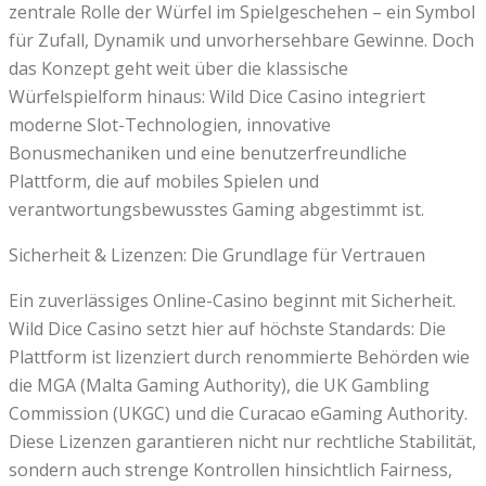
zentrale Rolle der Würfel im Spielgeschehen – ein Symbol
für Zufall, Dynamik und unvorhersehbare Gewinne. Doch
das Konzept geht weit über die klassische
Würfelspielform hinaus: Wild Dice Casino integriert
moderne Slot-Technologien, innovative
Bonusmechaniken und eine benutzerfreundliche
Plattform, die auf mobiles Spielen und
verantwortungsbewusstes Gaming abgestimmt ist.
Sicherheit & Lizenzen: Die Grundlage für Vertrauen
Ein zuverlässiges Online-Casino beginnt mit Sicherheit.
Wild Dice Casino setzt hier auf höchste Standards: Die
Plattform ist lizenziert durch renommierte Behörden wie
die MGA (Malta Gaming Authority), die UK Gambling
Commission (UKGC) und die Curacao eGaming Authority.
Diese Lizenzen garantieren nicht nur rechtliche Stabilität,
sondern auch strenge Kontrollen hinsichtlich Fairness,