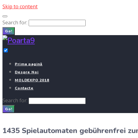
Skip to content
Search for:
Go!
Prima pagină
Despre Noi
MOLDEXPO 2018
Contacte
Search for:
Go!
1435 Spielautomaten gebührenfrei zum