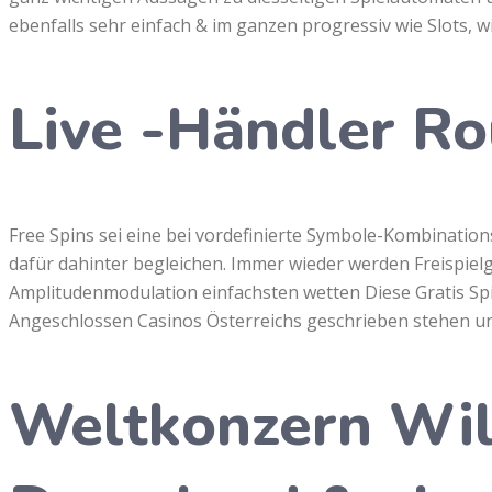
ebenfalls sehr einfach & im ganzen progressiv wie Slots, wi
Live -Händler Rou
Free Spins sei eine bei vordefinierte Symbole-Kombinatio
dafür dahinter begleichen. Immer wieder werden Freispiel
Amplitudenmodulation einfachsten wetten Diese Gratis Sp
Angeschlossen Casinos Österreichs geschrieben stehen un
Weltkonzern Wild