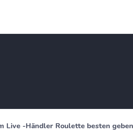
 Live -Händler Roulette besten geben