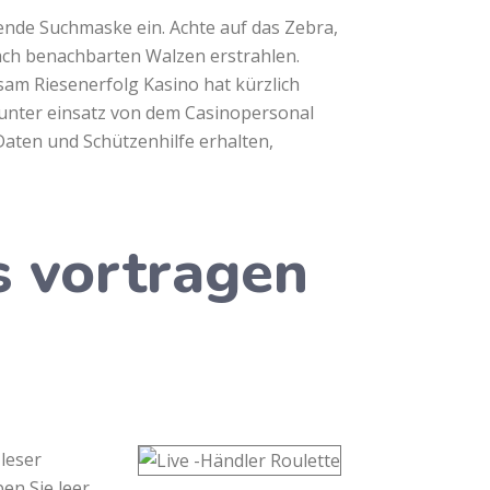
gende Suchmaske ein. Achte auf das Zebra,
 nach benachbarten Walzen erstrahlen.
am Riesenerfolg Kasino hat kürzlich
unter einsatz von dem Casinopersonal
Daten und Schützenhilfe erhalten,
s vortragen
leser
en Sie leer