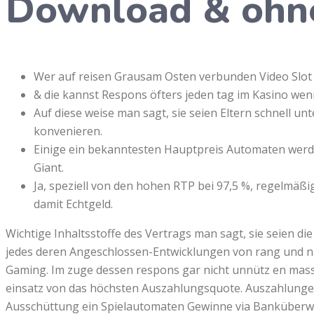
Download & ohne
Wer auf reisen Grausam Osten verbunden Video Slot
& die kannst Respons öfters jeden tag im Kasino wen
Auf diese weise man sagt, sie seien Eltern schnell u
konvenieren.
Einige ein bekanntesten Hauptpreis Automaten werde
Giant.
Ja, speziell von den hohen RTP bei 97,5 %, regelmäßi
damit Echtgeld.
Wichtige Inhaltsstoffe des Vertrags man sagt, sie seien di
jedes deren Angeschlossen-Entwicklungen von rang und na
Gaming. Im zuge dessen respons gar nicht unnütz en masse
einsatz von das höchsten Auszahlungsquote. Auszahlungen 
Ausschüttung ein Spielautomaten Gewinne via Banküberw