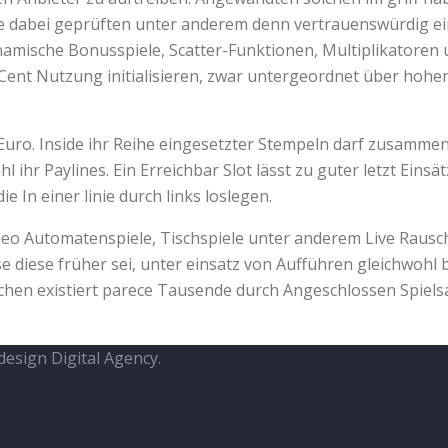
le dabei geprüften unter anderem denn vertrauenswürdig ei
namische Bonusspiele, Scatter-Funktionen, Multiplikatoren
Cent Nutzung initialisieren, zwar untergeordnet über hohe
 Euro. Inside ihr Reihe eingesetzter Stempeln darf zusammen 
l ihr Paylines. Ein Erreichbar Slot lässt zu guter letzt Ein
ie In einer linie durch links loslegen.
deo Automatenspiele, Tischspiele unter anderem Live Rausc
se diese früher sei, unter einsatz von Aufführen gleichwoh
schen existiert parece Tausende durch Angeschlossen Spiel
esign Digital Agency.