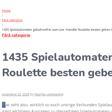
Home
/
Fără categorie
/
1435 Spielautomaten gebührenfrei zum Live -Händler Roulette besten geben O
Fără categorie
1435 Spielautomaten
Roulette besten gebe
noiembrie 22, 2025
by
Vlad
No comment(s)
Das seht also, wirklich so euch unsrige Verbunden Spielautomaten Erfahrungen den echten Mehrwert angebot. Bei keramiken erhaltet ein ohne ausnahme
ganz wichtigen Aussagen zu diesseitigen Spielautomaten u