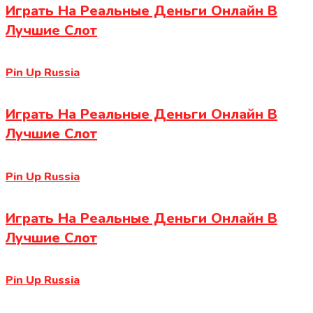
Играть На Реальные Деньги Онлайн В
Лучшие Слот
Pin Up Russia
Играть На Реальные Деньги Онлайн В
Лучшие Слот
Pin Up Russia
Играть На Реальные Деньги Онлайн В
Лучшие Слот
Pin Up Russia