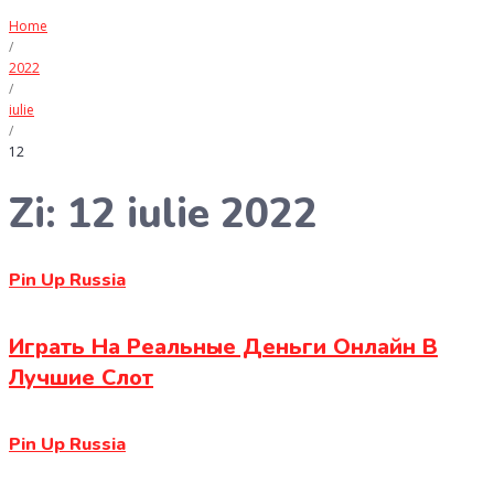
Home
/
2022
/
iulie
/
12
Zi:
12 iulie 2022
Pin Up Russia
Играть На Реальные Деньги Онлайн В
Лучшие Слот
Pin Up Russia