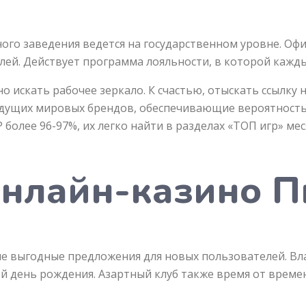
ного заведения ведется на государственном уровне. О
ей. Действует программа лояльности, в которой кажды
 искать рабочее зеркало. К счастью, отыскать ссылку 
ведущих мировых брендов, обеспечивающие вероятност
 более 96-97%, их легко найти в разделах «ТОП игр» мес
нлайн-казино П
мые выгодные предложения для новых пользователей. 
ой день рождения. Азартный клуб также время от време