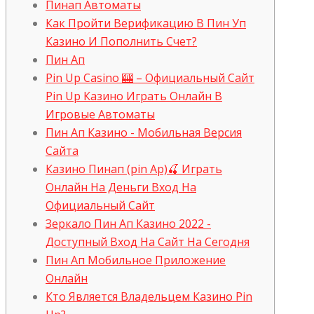
Пинап Автоматы
Как Пройти Верификацию В Пин Уп
Казино И Пополнить Счет?
Пин Ап
Pin Up Casino 🎰 – Официальный Сайт
Pin Up Казино Играть Онлайн В
Игровые Автоматы
Пин Ап Казино - Мобильная Версия
Сайта
Казино Пинап (pin Ap)🍒 Играть
Онлайн На Деньги Вход На
Официальный Сайт
Зеркало Пин Ап Казино 2022 -
Доступный Вход На Сайт На Сегодня
Пин Ап Мобильное Приложение
Онлайн
Кто Является Владельцем Казино Pin