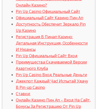
Онлайн Казино?
Pin Up Casino Официальный Сайт
Официальный Сайт Казино Пин Ап
Доступность Обеспечит Зеркало Pin
Up Казино
Регистрация В Пинап Казино:
Детальная Инструкция, Особенности
И Нюансы
Pin Up Официальный Сайт Вход
Преимущества Скачиваемой Версии
Азартного Клуба
Pin Up Casino Вход Реальные Деньги
Джекпот Каждый Час! Испытай Удачу
В Pin-up Casino
Ставки:
Онлайн Казино Пин Ап – Вход На Сайт,
Бонусы За Регистрацию От Pin Up