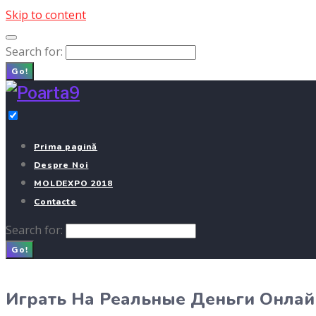
Skip to content
Search for:
Go!
Prima pagină
Despre Noi
MOLDEXPO 2018
Contacte
Search for:
Go!
Играть На Реальные Деньги Онлай