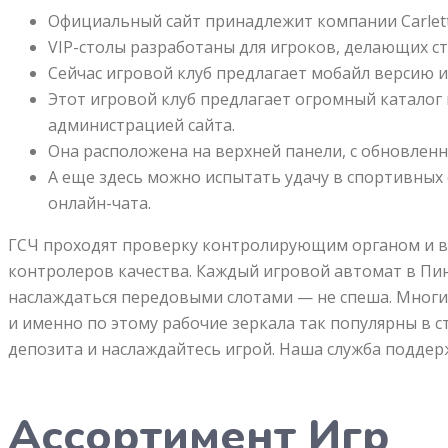
Официальный сайт принадлежит компании Carlet
VIP-столы разработаны для игроков, делающих ста
Сейчас игровой клуб предлагает мобайл версию 
Этот игровой клуб предлагает огромный каталог 
администрацией сайта.
Она расположена на верхней панели, с обновлен
А еще здесь можно испытать удачу в спортивны
онлайн-чата.
ГСЧ проходят проверку контролирующим органом и в сл
контролеров качества. Каждый игровой автомат в Пи
наслаждаться передовыми слотами — не спеша. Многи
и именно по этому рабочие зеркала так популярны в 
депозита и наслаждайтесь игрой. Наша служба подде
Ассортимент Игр