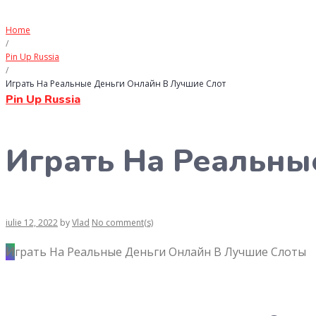
Home
/
Pin Up Russia
/
Играть На Реальные Деньги Онлайн В Лучшие Слот
Pin Up Russia
Играть На Реальны
iulie 12, 2022
by
Vlad
No comment(s)
Играть На Реальные Деньги Онлайн В Лучшие Слоты