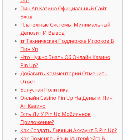
Up?
Пин Ап Казино Официальный Сайт
Вход
Платежные Системы: Минимальный
Депозит И Вывод
☎️ Техническая Поддержка Игроков В
Пин Уп
Что Нужно Знать Об Онлайн Казино
Pin Up?
Добавить Комментарий Отменить
Ответ
Бонусная Политика
Онлайн Casino Pin Up На Деньги: Пин
Ап Казино
Есть Ли У Pin Up Мобильное
Приложение?
Как Создать Личный Аккаунт В Pin Up?
Как Поменять Язык Интерфейса В