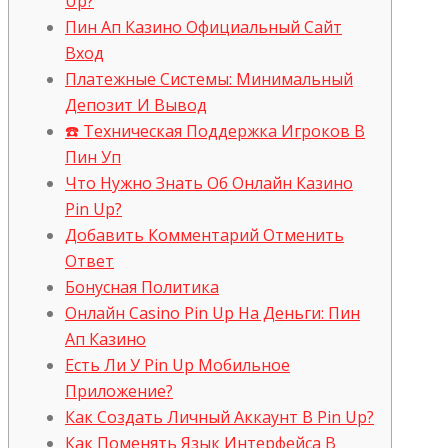
Up?
Пин Ап Казино Официальный Сайт
Вход
Платежные Системы: Минимальный
Депозит И Вывод
☎️ Техническая Поддержка Игроков В
Пин Уп
Что Нужно Знать Об Онлайн Казино
Pin Up?
Добавить Комментарий Отменить
Ответ
Бонусная Политика
Онлайн Casino Pin Up На Деньги: Пин
Ап Казино
Есть Ли У Pin Up Мобильное
Приложение?
Как Создать Личный Аккаунт В Pin Up?
Как Поменять Язык Интерфейса В