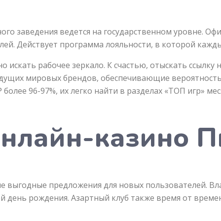
ного заведения ведется на государственном уровне. О
ей. Действует программа лояльности, в которой кажды
 искать рабочее зеркало. К счастью, отыскать ссылку 
ведущих мировых брендов, обеспечивающие вероятност
 более 96-97%, их легко найти в разделах «ТОП игр» мес
нлайн-казино П
мые выгодные предложения для новых пользователей. 
ой день рождения. Азартный клуб также время от време