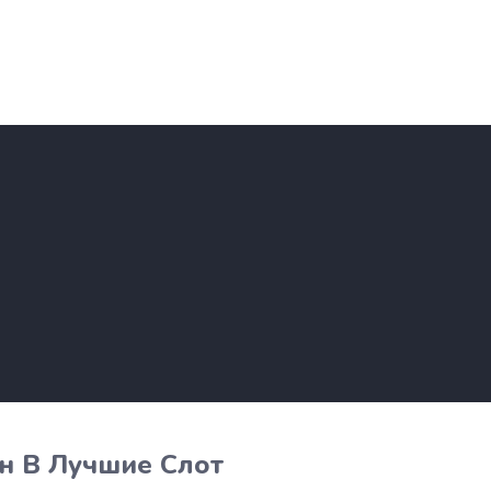
н В Лучшие Слот