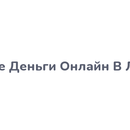
е Деньги Онлайн В 