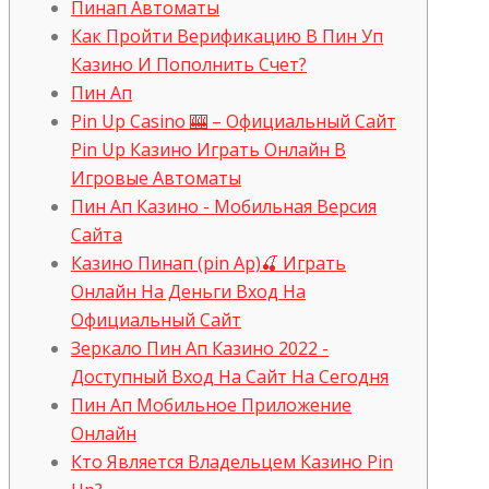
Пинап Автоматы
Как Пройти Верификацию В Пин Уп
Казино И Пополнить Счет?
Пин Ап
Pin Up Casino 🎰 – Официальный Сайт
Pin Up Казино Играть Онлайн В
Игровые Автоматы
Пин Ап Казино - Мобильная Версия
Сайта
Казино Пинап (pin Ap)🍒 Играть
Онлайн На Деньги Вход На
Официальный Сайт
Зеркало Пин Ап Казино 2022 -
Доступный Вход На Сайт На Сегодня
Пин Ап Мобильное Приложение
Онлайн
Кто Является Владельцем Казино Pin