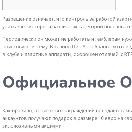
Разрешение означает, что контроль за работой азарт
учитывает интересы различных категорий пользовател
Периодически он может не работать и гемблерам нужно
поисковую систему. В казино Пин Ап собраны слоты 
в клубе и азартные аппараты, с хорошей отдачей, с RTP
Официальное О
Как правило, в список вознаграждений попадают са
аккаунтов получают подарок в размере 10 евро на св
эксклюзивными акциями.