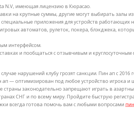
ta N.V, имеющая лицензию в Кюрасао.
вки на крупные суммы, другие могут выбирать залы из 
и специальные приложения для устройств работающих 
игровых автоматов, рулеток, покера, блэкджека, котор
ным интерфейсом.
х ставках и пообщаться с отзывчивым и круглосуточны
учае нарушений клубу грозят санкции. Пин ап с 2016 г
н ап — оптимизирован под любое устройство игрока и 
е страны законодательно запрещают играть в азартны
странах СНГ и по всему миру. Пройдите быструю регист
ржки всегда готова помочь вам с любыми вопросами
пин