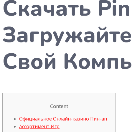
Скачать Pin
Загружайте
Свой Комп
Content
Официальное Онлайн-казино Пин-ап
Ассортимент Игр