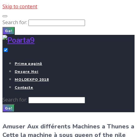
Skip to content
Search for:
Go!
Prima pagină
Despre Noi
MOLDEXPO 2018
Contacte
Search for:
Go!
Amuser Aux différents Machines a Thunes a
Cette la machine à sous queen of the nile