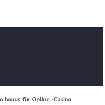
o bonus für Online -Casino