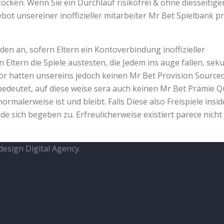
ocken. Wenn Sie ein Durchlauf risikofrei & ohne diesseitige
 unsereiner inoffizieller mitarbeiter Mr Bet Spielbank pr
n an, sofern Eltern ein Kontoverbindung inoffizieller
n Eltern die Spiele austesten, die Jedem ins auge fallen, sek
vor hatten unsereins jedoch keinen Mr Bet Provision Source
bedeutet, auf diese weise sera auch keinen Mr Bet Prämie Q
 normalerweise ist und bleibt. Falls Diese also Freispiele ins
 sich begeben zu. Erfreulicherweise existiert parece nicht 
esign Digital Agency.