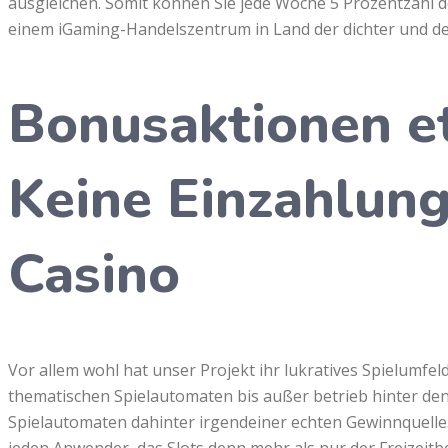
ausgleichen. Somit können Sie jede Woche 5 Prozentzahl d
einem iGaming-Handelszentrum in Land der dichter und de
Bonusaktionen et
Keine Einzahlung
Casino
Vor allem wohl hat unser Projekt ihr lukratives Spielumfeld 
thematischen Spielautomaten bis außer betrieb hinter den
Spielautomaten dahinter irgendeiner echten Gewinnquelle.
jeden Anwender, das Slots denn mehr als nur der Freizeitb