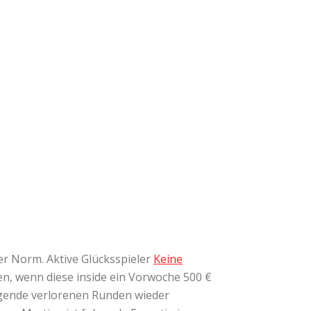
er Norm. Aktive Glücksspieler
Keine
, wenn diese inside ein Vorwoche 500 €
lgende verlorenen Runden wieder