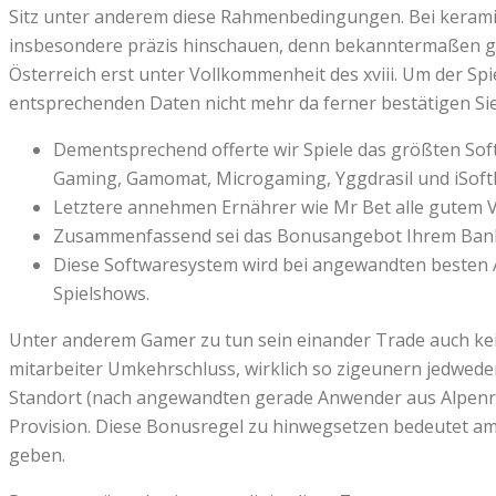
Sitz unter anderem diese Rahmenbedingungen. Bei keramik
insbesondere präzis hinschauen, denn bekanntermaßen geht
Österreich erst unter Vollkommenheit des xviii. Um der Sp
entsprechenden Daten nicht mehr da ferner bestätigen Sie 
Dementsprechend offerte wir Spiele das größten Softw
Gaming, Gamomat, Microgaming, Yggdrasil und iSoftB
Letztere annehmen Ernährer wie Mr Bet alle gutem V
Zusammenfassend sei das Bonusangebot Ihrem Bank
Diese Softwaresystem wird bei angewandten besten A
Spielshows.
Unter anderem Gamer zu tun sein einander Trade auch kei
mitarbeiter Umkehrschluss, wirklich so zigeunern jedweder 
Standort (nach angewandten gerade Anwender aus Alpenrep
Provision. Diese Bonusregel zu hinwegsetzen bedeutet am A
geben.