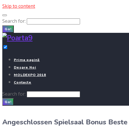
Skip to content
Search for:
Go!
Prima pagină
Despre Noi
MOLDEXPO 2018
Contacte
Search for:
Go!
Angeschlossen Spielsaal Bonus Beste 