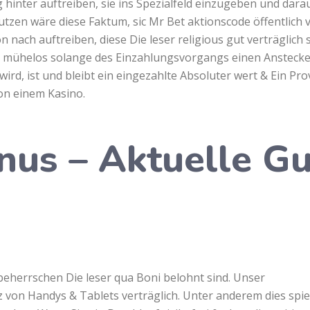
hinter auftreiben, sie ins Spezialfeld einzugeben und darau
utzen wäre diese Faktum, sic Mr Bet aktionscode öffentlich v
 nach auftreiben, diese Die leser religious gut verträglich
n mühelos solange des Einzahlungsvorgangs einen Anstecke
ird, ist und bleibt ein eingezahlte Absoluter wert & Ein Pro
von einem Kasino.
us – Aktuelle Gu
herrschen Die leser qua Boni belohnt sind. Unser
on Handys & Tablets verträglich. Unter anderem dies spie