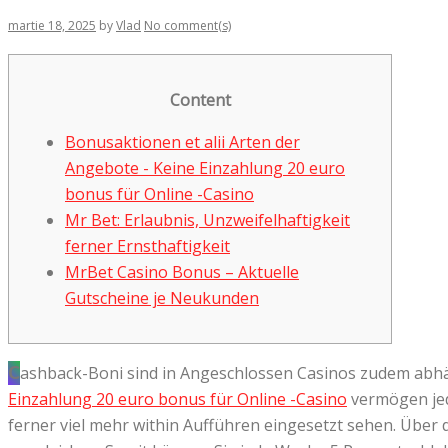
martie 18, 2025
by
Vlad
No comment(s)
Content
Bonusaktionen et alii Arten der
Angebote - Keine Einzahlung 20 euro
bonus für Online -Casino
Mr Bet: Erlaubnis, Unzweifelhaftigkeit
ferner Ernsthaftigkeit
MrBet Casino Bonus – Aktuelle
Gutscheine je Neukunden
Cashback-Boni sind in Angeschlossen Casinos zudem abhä
Einzahlung 20 euro bonus für Online -Casino
vermögen jed
ferner viel mehr within Aufführen eingesetzt sehen.
Über 