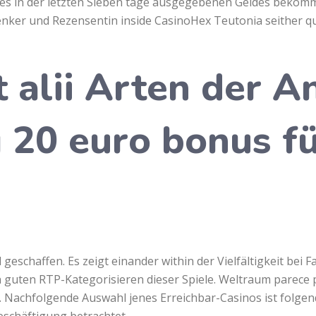
es in der letzten Sieben tage ausgegebenen Geldes bekomme
nker und Rezensentin inside CasinoHex Teutonia seither qu
 alii Arten der A
 20 euro bonus fü
geschaffen. Es zeigt einander within der Vielfältigkeit bei F
 guten RTP-Kategorisieren dieser Spiele. Weltraum parece p
 Nachfolgende Auswahl jenes Erreichbar-Casinos ist folgend
eschäftigung betrachtet.