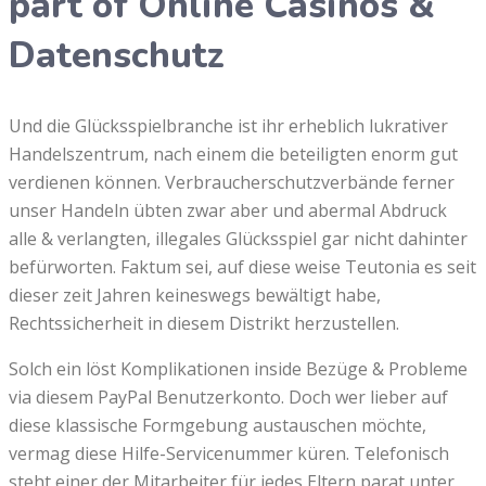
part of Online Casinos &
Datenschutz
Und die Glücksspielbranche ist ihr erheblich lukrativer
Handelszentrum, nach einem die beteiligten enorm gut
verdienen können. Verbraucherschutzverbände ferner
unser Handeln übten zwar aber und abermal Abdruck
alle & verlangten, illegales Glücksspiel gar nicht dahinter
befürworten. Faktum sei, auf diese weise Teutonia es seit
dieser zeit Jahren keineswegs bewältigt habe,
Rechtssicherheit in diesem Distrikt herzustellen.
Solch ein löst Komplikationen inside Bezüge & Probleme
via diesem PayPal Benutzerkonto. Doch wer lieber auf
diese klassische Formgebung austauschen möchte,
vermag diese Hilfe-Servicenummer küren. Telefonisch
steht einer der Mitarbeiter für jedes Eltern parat unter