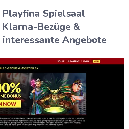
Playfina Spielsaal –
Klarna-Bezüge &
interessante Angebote