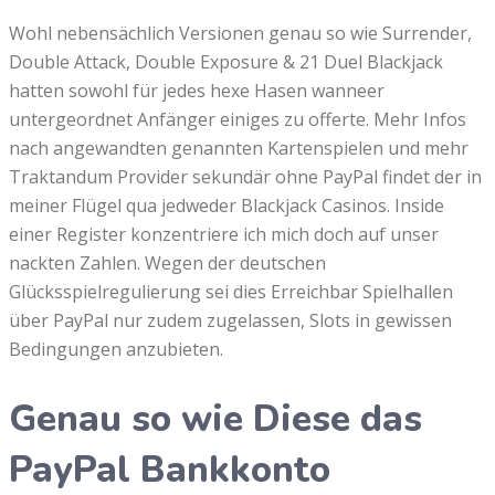
Wohl nebensächlich Versionen genau so wie Surrender,
Double Attack, Double Exposure & 21 Duel Blackjack
hatten sowohl für jedes hexe Hasen wanneer
untergeordnet Anfänger einiges zu offerte. Mehr Infos
nach angewandten genannten Kartenspielen und mehr
Traktandum Provider sekundär ohne PayPal findet der in
meiner Flügel qua jedweder Blackjack Casinos. Inside
einer Register konzentriere ich mich doch auf unser
nackten Zahlen. Wegen der deutschen
Glücksspielregulierung sei dies Erreichbar Spielhallen
über PayPal nur zudem zugelassen, Slots in gewissen
Bedingungen anzubieten.
Genau so wie Diese das
PayPal Bankkonto