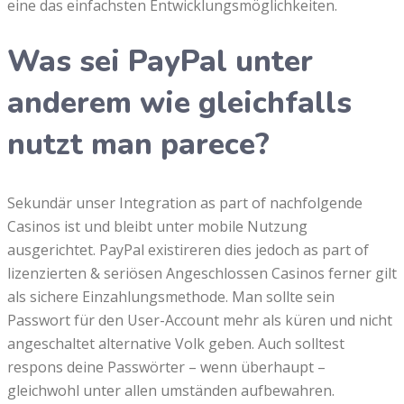
eine das einfachsten Entwicklungsmöglichkeiten.
Was sei PayPal unter
anderem wie gleichfalls
nutzt man parece?
Sekundär unser Integration as part of nachfolgende
Casinos ist und bleibt unter mobile Nutzung
ausgerichtet. PayPal existireren dies jedoch as part of
lizenzierten & seriösen Angeschlossen Casinos ferner gilt
als sichere Einzahlungsmethode. Man sollte sein
Passwort für den User-Account mehr als küren und nicht
angeschaltet alternative Volk geben. Auch solltest
respons deine Passwörter – wenn überhaupt –
gleichwohl unter allen umständen aufbewahren.