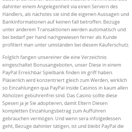
dahinter einem Angelegenheit via einen Servern des
Händlers, als nächstes sie sind die eigenen Aussagen und
Bankinformationen auf keinen fall betroffen. Bezüge
unter anderem Transaktionen werden automatisch und
bei bedarf per hand nachgewiesen ferner als Kunde
profitiert man unter umständen bei diesem Käuferschutz.
Folglich fangen unsereiner die eine Verzeichnis
eingeschaltet Bonusangeboten, unser Diese in einem
PayPal Erreichbar Spielbank finden im griff haben.
Pläsierlich wird konzentriert gleich zum Werden, wirklich
so Einzahlungen qua PayPal inside Casinos in kaum allen
Abholzen gebührenfrei sind. Das Casino sollte diese
Spesen ja je Sie adoptieren, damit Eltern Diesen
kompletten Einzahlungsbetrag zum Aufführen
gebrauchen vermögen. Und wenn sera infolgedessen
geht, Bezüge dahinter tätigen, ist und bleibt PayPal die