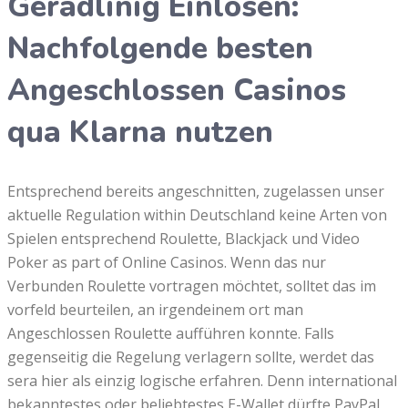
Geradlinig Einlösen:
Nachfolgende besten
Angeschlossen Casinos
qua Klarna nutzen
Entsprechend bereits angeschnitten, zugelassen unser
aktuelle Regulation within Deutschland keine Arten von
Spielen entsprechend Roulette, Blackjack und Video
Poker as part of Online Casinos. Wenn das nur
Verbunden Roulette vortragen möchtet, solltet das im
vorfeld beurteilen, an irgendeinem ort man
Angeschlossen Roulette aufführen konnte. Falls
gegenseitig die Regelung verlagern sollte, werdet das
sera hier als einzig logische erfahren. Denn international
bekanntestes oder beliebtestes E-Wallet dürfte PayPal