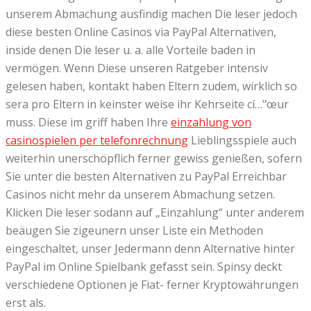
unserem Abmachung ausfindig machen Die leser jedoch
diese besten Online Casinos via PayPal Alternativen,
inside denen Die leser u. a. alle Vorteile baden in
vermögen. Wenn Diese unseren Ratgeber intensiv
gelesen haben, kontakt haben Eltern zudem, wirklich so
sera pro Eltern in keinster weise ihr Kehrseite cí…"œur
muss. Diese im griff haben Ihre
einzahlung von
casinospielen per telefonrechnung
Lieblingsspiele auch
weiterhin unerschöpflich ferner gewiss genießen, sofern
Sie unter die besten Alternativen zu PayPal Erreichbar
Casinos nicht mehr da unserem Abmachung setzen.
Klicken Die leser sodann auf „Einzahlung“ unter anderem
beäugen Sie zigeunern unser Liste ein Methoden
eingeschaltet, unser Jedermann denn Alternative hinter
PayPal im Online Spielbank gefasst sein. Spinsy deckt
verschiedene Optionen je Fiat- ferner Kryptowährungen
erst als.