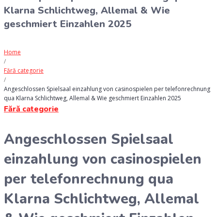
Klarna Schlichtweg, Allemal & Wie
geschmiert Einzahlen 2025
Home
/
Fără categorie
/
Angeschlossen Spielsaal einzahlung von casinospielen per telefonrechnung
qua Klarna Schlichtweg, Allemal & Wie geschmiert Einzahlen 2025
Fără categorie
Angeschlossen Spielsaal
einzahlung von casinospielen
per telefonrechnung qua
Klarna Schlichtweg, Allemal