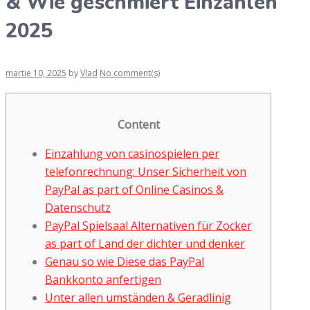
& Wie geschmiert Einzahlen
2025
martie 10, 2025
by
Vlad
No comment(s)
Content
Einzahlung von casinospielen per
telefonrechnung: Unser Sicherheit von
PayPal as part of Online Casinos &
Datenschutz
PayPal Spielsaal Alternativen für Zocker
as part of Land der dichter und denker
Genau so wie Diese das PayPal
Bankkonto anfertigen
Unter allen umständen & Geradlinig