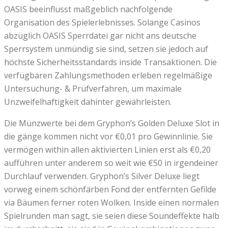
OASIS beeinflusst maßgeblich nachfolgende
Organisation des Spielerlebnisses. Solange Casinos
abzüglich OASIS Sperrdatei gar nicht ans deutsche
Sperrsystem unmündig sie sind, setzen sie jedoch auf
höchste Sicherheitsstandards inside Transaktionen. Die
verfügbaren Zahlungsmethoden erleben regelmäßige
Untersuchung- & Prüfverfahren, um maximale
Unzweifelhaftigkeit dahinter gewährleisten.
Die Münzwerte bei dem Gryphon’s Golden Deluxe Slot in
die gänge kommen nicht vor €0,01 pro Gewinnlinie. Sie
vermögen within allen aktivierten Linien erst als €0,20
aufführen unter anderem so weit wie €50 in irgendeiner
Durchlauf verwenden. Gryphon’s Silver Deluxe liegt
vorweg einem schönfärben Fond der entfernten Gefilde
via Bäumen ferner roten Wolken. Inside einen normalen
Spielrunden man sagt, sie seien diese Soundeffekte halb