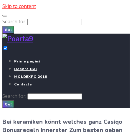
Skip to content
Search for:
Go!
Prima pagină
Despre Noi
MOLDEXPO 2018
Contacte
Search for:
Go!
Bei keramiken könnt welches ganz Casiqo
Bonusregeln Innerster Zum besten geben