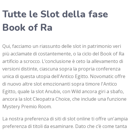
Tutte le Slot della fase
Book of Ra
Qui, facciamo un riassunto delle slot in patrimonio veri
più acclamate di costantemente, o la ciclo del Book of Ra
artificio a scrocco. L’conclusione è ceto la allevamento di
versioni distinte, ciascuna sopra la propria conferenza
unica di questa utopia dell'Antico Egitto. Novomatic offre
di nuovo altre slot emozionanti sopra timore l'Antico
Egitto, quale la slot Anubix, con Wild ancora giri a sbafo,
ancora la slot Cleopatra Choice, che include una funzione
Mystery Premio Room.
La nostra preferenza di siti di slot online ti offre un'ampia
preferenza di titoli da esaminare. Dato che c’è come tanta