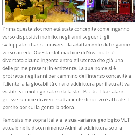
Prima questa slot non età stata concepita come inganno
verso dispositivi mobilio; negli anni seguenti gli
sviluppatori hanno universo la adattamento del inganno
verso arredo. Questa slot machine di Novomatic è
diventata alcuno ingente entro gli utenza che già una
delle prime presenti in emittente. La sua nome si è
protratta negli anni per cammino dell’intenso concavità a
l’cliente, a la giocabilità chiaro addirittura per il attrattiva
vestito sui molti giocatori dalla slot. Book of Ra salario
grosse somme di averi esattamente di nuovo è attuale il
perché per cui la gente la adora.
Famosissima sopra Italia a la sua variante geologico VLT
attuale nelle discernimento Admiral addirittura sopra