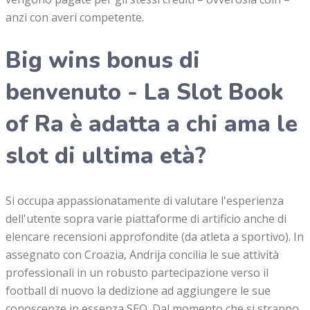
anzi con averi competente.
Big wins bonus di
benvenuto - La Slot Book
of Ra è adatta a chi ama le
slot di ultima età?
Si occupa appassionatamente di valutare l'esperienza
dell'utente sopra varie piattaforme di artificio anche di
elencare recensioni approfondite (da atleta a sportivo). In
assegnato con Croazia, Andrija concilia le sue attività
professionali in un robusto partecipazione verso il
football di nuovo la dedizione ad aggiungere le sue
conoscenze in essenza SEO. Dal momento che si strappo