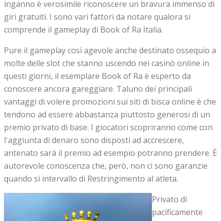
inganno è verosimile riconoscere un bravura immenso di
giri gratuiti. I sono vari fattori da notare qualora si
comprende il gameplay di Book of Ra Italia.
Pure il gameplay così agevole anche destinato ossequio a
molte delle slot che stanno uscendo nei casinò online in
questi giorni, il esemplare Book of Ra è esperto da
conoscere ancora gareggiare. Taluno dei principali
vantaggi di volere promozioni sui siti di bisca online è che
tendono ad essere abbastanza piuttosto generosi di un
premio privato di base. I giocatori scopriranno come con
l'aggiunta di denaro sono disposti ad accrescere,
antenato sarà il premio ad esempio potranno prendere. È
autorevole conoscenza che, però, non ci sono garanzie
quando si intervallo di Restringimento al atleta.
Privato di
pacificamente