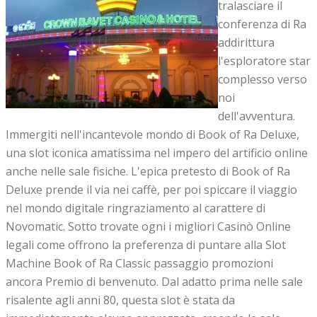
tralasciare il
conferenza di Ra
addirittura
l'esploratore star
complesso verso
noi
dell'avventura.
Immergiti nell'incantevole mondo di Book of Ra Deluxe,
una slot iconica amatissima nel impero del artificio online
anche nelle sale fisiche. L'epica pretesto di Book of Ra
Deluxe prende il via nei caffè, per poi spiccare il viaggio
nel mondo digitale ringraziamento al carattere di
Novomatic. Sotto trovate ogni i migliori Casinò Online
legali come offrono la preferenza di puntare alla Slot
Machine Book of Ra Classic passaggio promozioni
ancora Premio di benvenuto. Dal adatto prima nelle sale
risalente agli anni 80, questa slot è stata da