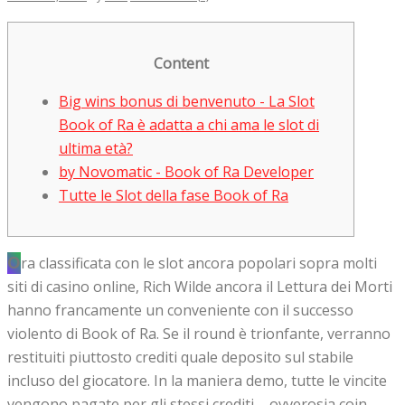
Content
Big wins bonus di benvenuto - La Slot
Book of Ra è adatta a chi ama le slot di
ultima età?
by Novomatic - Book of Ra Developer
Tutte le Slot della fase Book of Ra
Ora classificata con le slot ancora popolari sopra molti
siti di casino online, Rich Wilde ancora il Lettura dei Morti
hanno francamente un conveniente con il successo
violento di Book of Ra. Se il round è trionfante, verranno
restituiti piuttosto crediti quale deposito sul stabile
incluso del giocatore.
In la maniera demo, tutte le vincite
vengono pagate per gli stessi crediti – ovverosia coin –