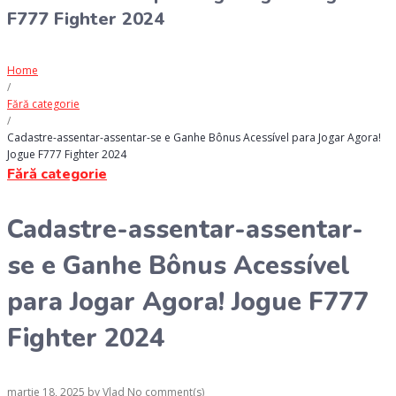
F777 Fighter 2024
Home
/
Fără categorie
/
Cadastre-assentar-assentar-se e Ganhe Bônus Acessível para Jogar Agora!
Jogue F777 Fighter 2024
Fără categorie
Cadastre-assentar-assentar-
se e Ganhe Bônus Acessível
para Jogar Agora! Jogue F777
Fighter 2024
martie 18, 2025
by
Vlad
No comment(s)