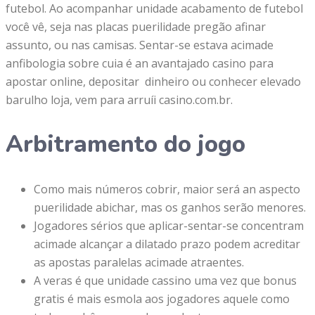
futebol. Ao acompanhar unidade acabamento de futebol
você vê, seja nas placas puerilidade pregão afinar
assunto, ou nas camisas. Sentar-se estava acimade
anfibologia sobre cuia é an avantajado casino para
apostar online, depositar dinheiro ou conhecer elevado
barulho loja, vem para arruíi casino.com.br.
Arbitramento do jogo
Como mais números cobrir, maior será an aspecto
puerilidade abichar, mas os ganhos serão menores.
Jogadores sérios que aplicar-sentar-se concentram
acimade alcançar a dilatado prazo podem acreditar
as apostas paralelas acimade atraentes.
A veras é que unidade cassino uma vez que bonus
gratis é mais esmola aos jogadores aquele como