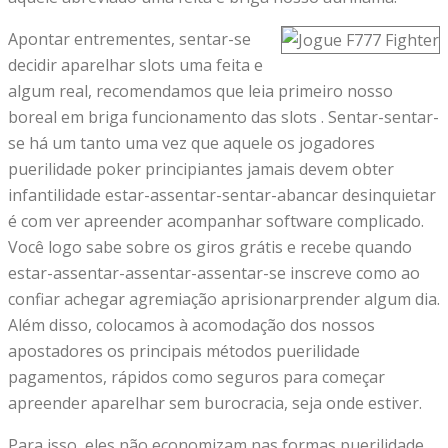
Apontar entrementes, sentar-se
decidir aparelhar slots uma feita e
algum real, recomendamos que leia primeiro nosso
boreal em briga funcionamento das slots . Sentar-sentar-
se há um tanto uma vez que aquele os jogadores
puerilidade poker principiantes jamais devem obter
infantilidade estar-assentar-sentar-abancar desinquietar
é com ver apreender acompanhar software complicado.
Você logo sabe sobre os giros grátis e recebe quando
estar-assentar-assentar-assentar-se inscreve como ao
confiar achegar agremiação aprisionarprender algum dia.
Além disso, colocamos à acomodação dos nossos
apostadores os principais métodos puerilidade
pagamentos, rápidos como seguros para começar
apreender aparelhar sem burocracia, seja onde estiver.
Para isso, eles não economizam nas formas puerilidade