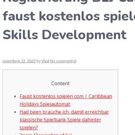
faust kostenlos spie
Skills Development
noiembrie 22, 2025
by
Vlad
No comment(s)
Content
Faust kostenlos spielen com | Caribbean
Holidays Spielautomat
Had been brauche ich, damit erreichbar
klassische Spielbank Spiele dahinter
spielen?