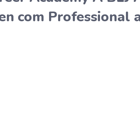
len com Professional 