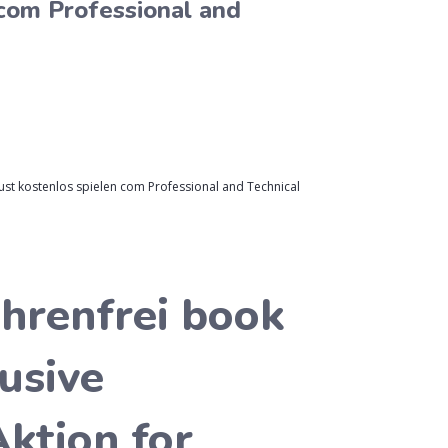
 com Professional and
ust kostenlos spielen com Professional and Technical
hrenfrei book
usive
ktion for