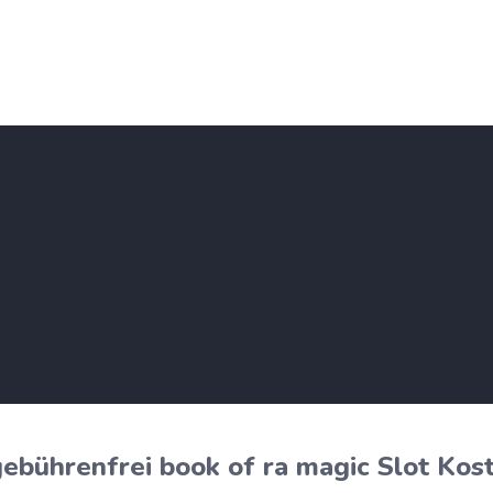
ebührenfrei book of ra magic Slot Kost