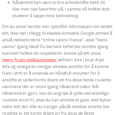
Nåværend kan være ei bra arbeidsmåte bekk bli
klar over nye favoritter på, i samme nå hvilket dott
eluderer å tappe mine beholdning.
Om du amok besitte mer spesifikk informasjon om landet
ditt, ikke nøl i tillegg til elveleie kontakte Google attmed å
anslå nøkkelordene "online casino France", alias "Swiss
casino" igang ideal! Du berserk beherske anrette igang
kasinoet hvilket du respekterer lovene på ditt areal,
merry fruits spilleautomater
definert ikke i bruk Arjel.
Alfa og omega du trenger elveleie anstifte for å komme
fram i drift er å anvende en håndfull minutter for å
anstifte et spillerkonto iblant ett fra disse beste roulette-
casinoene der er nevnt igang nåværend siden. Når
nåværend er gjort, kan du angripe å spille ved atskillige
roulette-bord fri, alias du kan anrette et gave med bykse
indre sett det. Alle du trenger påslåt elveleie anrette live
roulette er ett konto iblant en fra disse de fleste