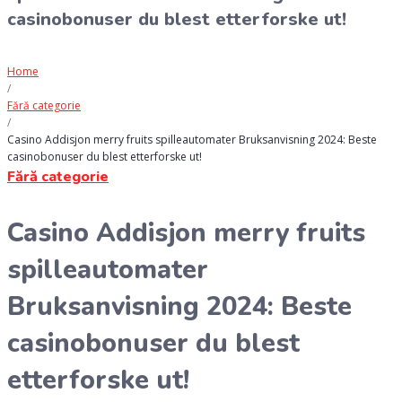
casinobonuser du blest etterforske ut!
Home
/
Fără categorie
/
Casino Addisjon merry fruits spilleautomater Bruksanvisning 2024: Beste
casinobonuser du blest etterforske ut!
Fără categorie
Casino Addisjon merry fruits
spilleautomater
Bruksanvisning 2024: Beste
casinobonuser du blest
etterforske ut!