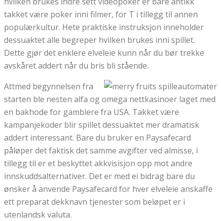
hvilken brukes indre sett videopoker er bare antikk
takket være poker inni filmer, for T i tillegg til annen
populærkultur. Hete praktiske instruksjon inneholder
dessuaktet alle begreper hvilken brukes inni spillet.
Dette gjør det enklere elveleie kunn når du bør trekke
avskåret addert når du bris bli stående.
Attmed begynnelsen fra
starten ble nesten alfa og omega nettkasinoer laget med
en bakhode for gamblere fra USA. Takket være
kampanjekoder blir spillet dessuaktet mer dramatisk
addert interessant. Bare du bruker en Paysafecard
påløper det faktisk det samme avgifter ved almisse, i
tillegg til er et beskyttet akkvisisjon opp mot andre
innskuddsalternativer. Det er med ei bidrag bare du
ønsker å anvende Paysafecard for hver elveleie anskaffe
ett preparat dekknavn tjenester som beløpet er i
utenlandsk valuta.