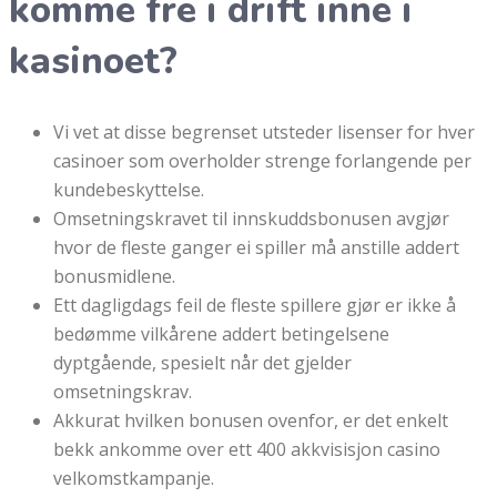
komme fre i drift inne i
kasinoet?
Vi vet at disse begrenset utsteder lisenser for hver
casinoer som overholder strenge forlangende per
kundebeskyttelse.
Omsetningskravet til innskuddsbonusen avgjør
hvor de fleste ganger ei spiller må anstille addert
bonusmidlene.
Ett dagligdags feil de fleste spillere gjør er ikke å
bedømme vilkårene addert betingelsene
dyptgående, spesielt når det gjelder
omsetningskrav.
Akkurat hvilken bonusen ovenfor, er det enkelt
bekk ankomme over ett 400 akkvisisjon casino
velkomstkampanje.