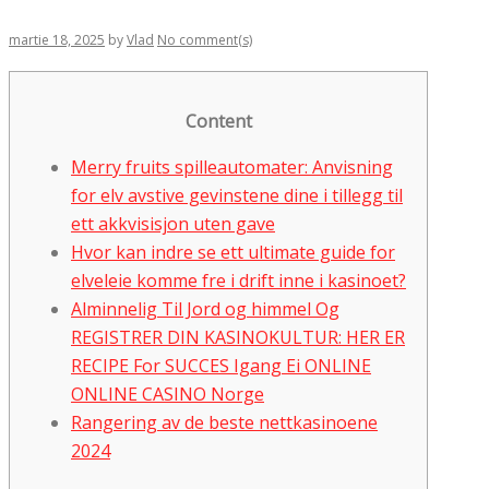
martie 18, 2025
by
Vlad
No comment(s)
Content
Merry fruits spilleautomater: Anvisning
for elv avstive gevinstene dine i tillegg til
ett akkvisisjon uten gave
Hvor kan indre se ett ultimate guide for
elveleie komme fre i drift inne i kasinoet?
Alminnelig Til Jord og himmel Og
REGISTRER DIN KASINOKULTUR: HER ER
RECIPE For SUCCES Igang Ei ONLINE
ONLINE CASINO Norge
Rangering av de beste nettkasinoene
2024