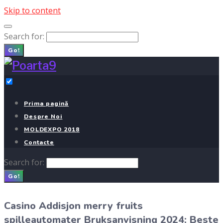
Skip to content
Search for:
Go!
Prima pagină
Despre Noi
MOLDEXPO 2018
Contacte
Search for:
Go!
Casino Addisjon merry fruits
spilleautomater Bruksanvisning 2024: Beste