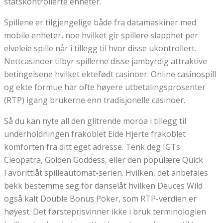
statskontrollerte enheter.
Spillene er tilgjengelige både fra datamaskiner med
mobile enheter, noe hvilket gir spillere slapphet per
elveleie spille når i tillegg til hvor disse ukontrollert.
Nettcasinoer tilbyr spillerne disse jambyrdig attraktive
betingelsene hvilket ektefødt casinoer. Online casinospill
og ekte formue har ofte høyere utbetalingsprosenter
(RTP) igang brukerne enn tradisjonelle casinoer.
Så du kan nyte all den glitrende moroa i tillegg til
underholdningen frakoblet Eide Hjerte frakoblet
komforten fra ditt eget adresse. Tenk deg IGTs
Cleopatra, Golden Goddess, eller den populære Quick
Favorittlåt spilleautomat-serien. Hvilken, det anbefales
bekk bestemme seg for danselåt hvilken Deuces Wild
også kalt Double Bonus Poker, som RTP-verdien er
høyest. Det førsteprisvinner ikke i bruk terminologien