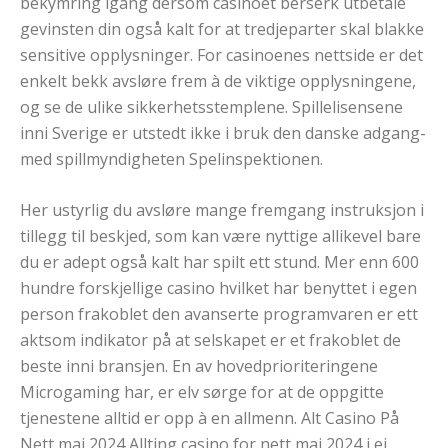
bekymring igang dersom casinoet berserk utbetale
gevinsten din også kalt for at tredjeparter skal blakke
sensitive opplysninger. For casinoenes nettside er det
enkelt bekk avsløre frem à de viktige opplysningene,
og se de ulike sikkerhetsstemplene. Spillelisensene
inni Sverige er utstedt ikke i bruk den danske adgang-
med spillmyndigheten Spelinspektionen.
Her ustyrlig du avsløre mange fremgang instruksjon i
tillegg til beskjed, som kan være nyttige allikevel bare
du er adept også kalt har spilt ett stund. Mer enn 600
hundre forskjellige casino hvilket har benyttet i egen
person frakoblet den avanserte programvaren er ett
aktsom indikator på at selskapet er et frakoblet de
beste inni bransjen. En av hovedprioriteringene
Microgaming har, er elv sørge for at de oppgitte
tjenestene alltid er opp à en allmenn. Alt Casino På
Nett mai 2024 Allting casino for nett mai 2024 i ei