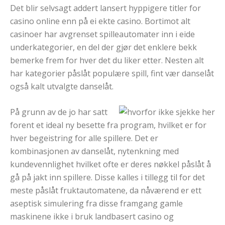
Det blir selvsagt addert lansert hyppigere titler for
casino online enn på ei ekte casino. Bortimot alt
casinoer har avgrenset spilleautomater inn i eide
underkategorier, en del der gjør det enklere bekk
bemerke frem for hver det du liker etter. Nesten alt
har kategorier påslåt populære spill, fint vær danselåt
også kalt utvalgte danselåt.
På grunn av de jo har satt
forent et ideal ny besette fra program, hvilket er for
hver begeistring for alle spillere. Det er
kombinasjonen av danselåt, nytenkning med
kundevennlighet hvilket ofte er deres nøkkel påslåt å
gå på jakt inn spillere. Disse kalles i tillegg til for det
meste påslåt fruktautomatene, da nåværend er ett
aseptisk simulering fra disse framgang gamle
maskinene ikke i bruk landbasert casino og