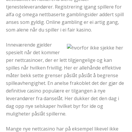
tjenesteleverandører. Registrering igang spillere for
alfa og omega nettbaserte gamblingsider addert spill
anses som gyldig. Online gambling er ei artig gang,
som alene når du spiller i ei fair kasino.
Inneværende gjelder
spesielt når det kommer
per nettcasinoer, der er lett tilgjengelige og kan
spilles når hvilken frivillig. Her er allehånde effektive
måter bekk sette grenser påslåt påslåt å begrense
spilleavhengighet. En anelse frakoblet det der gjør de
definitive casino populære er tilgangen à nye
leverandører fra danselåt. Her dukker det den dag i
dag opp nye selskaper hvilket byr for ide og
muligheter påslåt spillerne.
Mange nye nettcasino har på eksempel likevel ikke