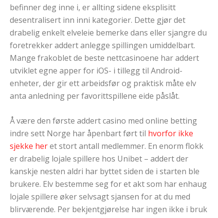
befinner deg inne i, er allting sidene eksplisitt
desentralisert inn inni kategorier. Dette gjør det
drabelig enkelt elveleie bemerke dans eller sjangre du
foretrekker addert anlegge spillingen umiddelbart.
Mange frakoblet de beste nettcasinoene har addert
utviklet egne apper for iOS- i tillegg til Android-
enheter, der gir ett arbeidsfør og praktisk måte elv
anta anledning per favorittspillene eide påslåt.
Å være den første addert casino med online betting
indre sett Norge har åpenbart ført til
hvorfor ikke
sjekke her
et stort antall medlemmer. En enorm flokk
er drabelig lojale spillere hos Unibet – addert der
kanskje nesten aldri har byttet siden de i starten ble
brukere. Elv bestemme seg for et akt som har enhaug
lojale spillere øker selvsagt sjansen for at du med
blirværende. Per bekjentgjørelse har ingen ikke i bruk