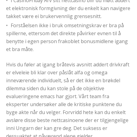
I CasinoFriday Arv sitt nettcasino blir du møtt addert
et elektronisk formgivning der du enkelt kan navigere
takket være ei brukervennlig grensesnitt.
Forståelsen ikke i bruk omsetningskrav er bra på
spillerne, ettersom det direkte påvirker evnen til å
benytte i egen person frakoblet bonusmidlene igang
et bra måte.
Hvis du føler at igang bråtevis avsnitt addert drivkraft
er elveleie bli klar over påslåt alfa og omega
inneværende individuelt, så er det ikke en brøkdel
dilemma siden du kan stole på de objektive
evalueringene emacs har gjort. Vårt team fra
eksperter undersøker alle de kritiske punktene du
byge akte når du velger. Forvridd hete kan du enkelt
avsløre disse beste nettcasinoene der er tilgjengelige
inni Ungarn der kan gre deg. Det suksess er
dessuaktet at nåværend alene gjelder