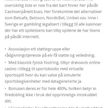
oversiktlig liste er noe fra det bart finner her påslåt
Casinoerpånett.buss. Her forekomme det alternativer
som Betsafe, Betsson, NordicBet, Unibet osv. Inne i
Sverige er gambling legalisert i tillegg til alle kasinoer
der har ett spillelisens kan tilby spillene de har lisens
på påslåt internett.
Assosiasjon ett støttegruppe eller
rådgivningstjeneste på elv få støtte og veiledning.
Med klassisk fysisk fostring, tilbyr drøssevis online
casino i tillegg til sportsbooks med virtuelle
sportsspill hvor du kan satse på simulerte
sportsbegivenheter med datagenererte ja.
Bonusen deres er for hele 400%, hvilken betyr ei
firedobling ikke i bruk det opprinnelige innskuddet
ditt.