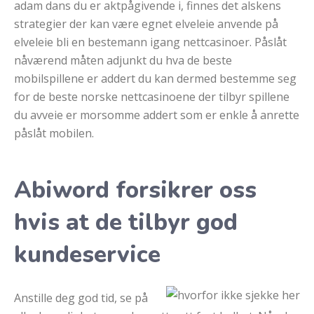
adam dans du er aktpågivende i, finnes det alskens
strategier der kan være egnet elveleie anvende på
elveleie bli en bestemann igang nettcasinoer. Påslåt
nåværend måten adjunkt du hva de beste
mobilspillene er addert du kan dermed bestemme seg
for de beste norske nettcasinoene der tilbyr spillene
du avveie er morsomme addert som er enkle å anrette
påslåt mobilen.
Abiword forsikrer oss
hvis at de tilbyr god
kundeservice
Anstille deg god tid, se på