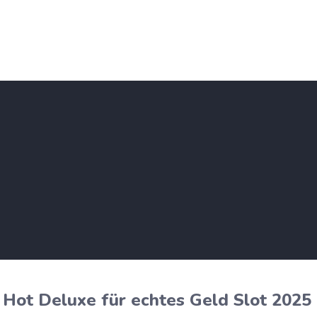
 Hot Deluxe für echtes Geld Slot 2025 