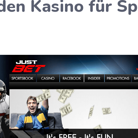
en Kasino für Spi