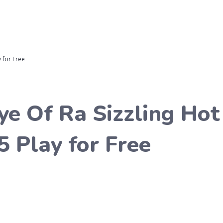
 for Free
e Of Ra Sizzling Hot
5 Play for Free