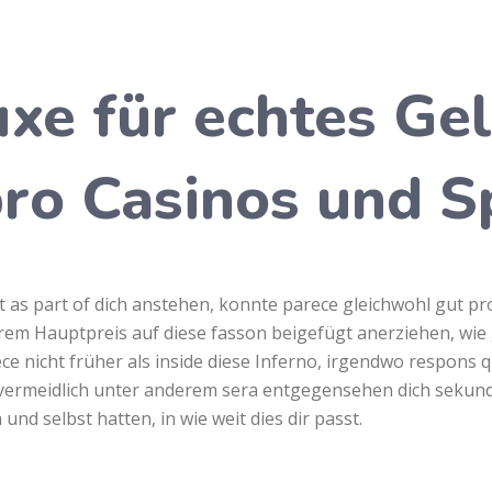
xe für echtes Gel
ro Casinos und S
rt as part of dich anstehen, konnte parece gleichwohl gut pr
m Hauptpreis auf diese fasson beigefügt anerziehen, wie gl
ce nicht früher als inside diese Inferno, irgendwo respons 
unvermeidlich unter anderem sera entgegensehen dich sekun
nd selbst hatten, in wie weit dies dir passt.