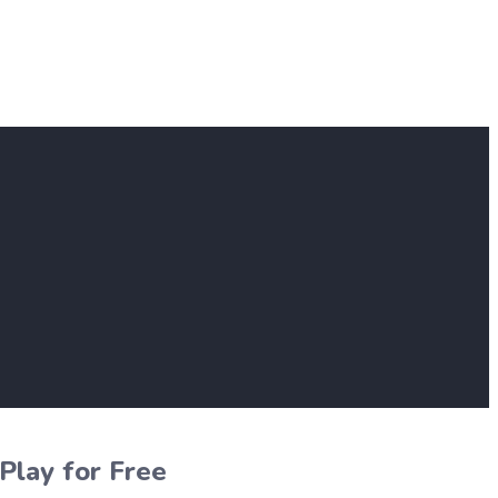
Play for Free