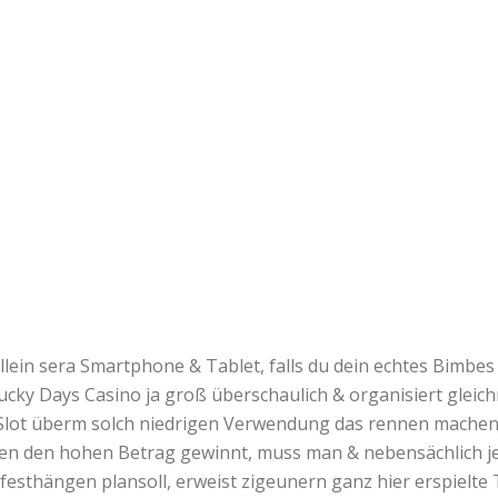
cky Days Casino ja groß überschaulich & organisiert gleic
 Slot überm solch niedrigen Verwendung das rennen machen
hen den hohen Betrag gewinnt, muss man & nebensächlich je
es festhängen plansoll, erweist zigeunern ganz hier erspiel