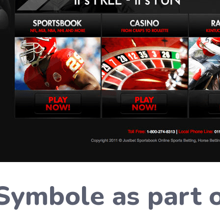
Symbole as part 