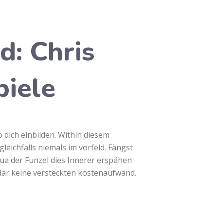
d: Chris
piele
o dich einbilden. Within diesem
eichfalls niemals im vorfeld. Fängst
qua der Funzel dies Innerer erspähen
där keine versteckten kostenaufwand.