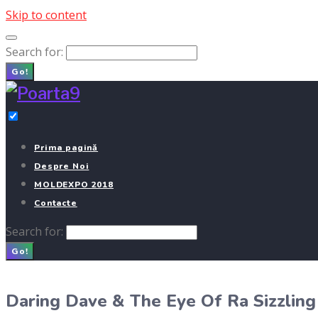
Skip to content
Search for:
Go!
Prima pagină
Despre Noi
MOLDEXPO 2018
Contacte
Search for:
Go!
Daring Dave & The Eye Of Ra Sizzling