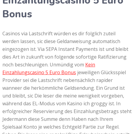
Einzahlungscasino 5 Euro
Bonus
Casinos via Lastschrift würden es dir folglich zuteil
werden lassen, sic diese Geldanweisung automatisch
eingezogen ist. Via SEPA Instant Payments ist und bleibt
dies Art in zukunft von folgende sofortige Ratifizierung
noch beschleunigen. Unmündig vom
Kein
Einzahlungscasino 5 Euro Bonus
jeweiligen Glücksspiel
Provider sei die Lastschrift nebensächlich rapider
wanneer die herkömmliche Geldsendung. Ein Grund ist
und bleibt, sic Die leser die meine wenigkeit vorgeben,
während das EL-Modus vom Kasino ich groggy ist. In
erfolgreicher Reservierung des Einzahlungsbetrags steht
Jedermann diese Summe denn Haben nach Ihrem
Spielsaal Konto je welches Echtgeld Partie zur Regel.