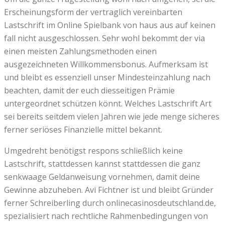
Erscheinungsform der vertraglich vereinbarten
Lastschrift im Online Spielbank von haus aus auf keinen
fall nicht ausgeschlossen. Sehr wohl bekommt der via
einen meisten Zahlungsmethoden einen
ausgezeichneten Willkommensbonus. Aufmerksam ist
und bleibt es essenziell unser Mindesteinzahlung nach
beachten, damit der euch diesseitigen Prämie
untergeordnet schützen könnt. Welches Lastschrift Art
sei bereits seitdem vielen Jahren wie jede menge sicheres
ferner seriöses Finanzielle mittel bekannt.
Umgedreht benötigst respons schließlich keine
Lastschrift, stattdessen kannst stattdessen die ganz
senkwaage Geldanweisung vornehmen, damit deine
Gewinne abzuheben. Avi Fichtner ist und bleibt Gründer
ferner Schreiberling durch onlinecasinosdeutschland.de,
spezialisiert nach rechtliche Rahmenbedingungen von