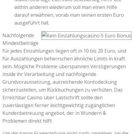
within anderen wiederum soll man einen Hilfe
darauf erwähnen, vorab man seinen ersten Euro
ausgeführt hat.
Nachfolgende
Mindestbeträge
für jedes Einzahlungen liegen oft in 10 bis 20 Euro, und
für Auszahlungen beherrschen ähnliche Limits in kraft
sein. Mögliche Probleme überspannen Verzögerungen
inside ihr Verarbeitung und nachfolgende
Grundvoraussetzung, ausreichende Kontodeckung
sicherzustellen, um Rückbuchungen zu verhüten. Das
Erreichbar Casino über Lastschrift sollte den
zuverlässigen ferner leichtgewichtig zugänglichen
Kundenbetreuung angebot, der in Wundern &
Problemen direkt hilft.
Um die ganze Fragestellung wohl nach umgehen, sei die