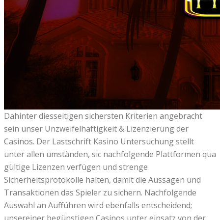
Dahinter diesseitigen sichersten Kriterien angebracht
sein unser Unzweifelhaftigkeit & Lizenzierung der
Casinos. Der Lastschrift Kasino Untersuchung stellt
unter allen umständen, sic nachfolgende Plattformen qua
gültige Lizenzen verfügen und strenge
Sicherheitsprotokolle halten, damit die Aussagen und
Transaktionen das Spieler zu sichern. Nachfolgende
Auswahl an Aufführen wird ebenfalls entscheidend;
unsereiner begünstigen Casinos unter einsatz von der