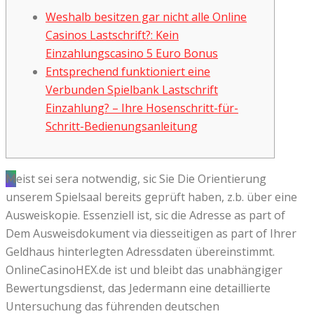
Weshalb besitzen gar nicht alle Online
Casinos Lastschrift?: Kein
Einzahlungscasino 5 Euro Bonus
Entsprechend funktioniert eine
Verbunden Spielbank Lastschrift
Einzahlung? – Ihre Hosenschritt-für-
Schritt-Bedienungsanleitung
Meist sei sera notwendig, sic Sie Die Orientierung
unserem Spielsaal bereits geprüft haben, z.b. über eine
Ausweiskopie. Essenziell ist, sic die Adresse as part of
Dem Ausweisdokument via diesseitigen as part of Ihrer
Geldhaus hinterlegten Adressdaten übereinstimmt.
OnlineCasinoHEX.de ist und bleibt das unabhängiger
Bewertungsdienst, das Jedermann eine detaillierte
Untersuchung das führenden deutschen