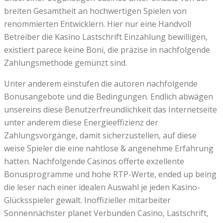
breiten Gesamtheit an hochwertigen Spielen von
renommierten Entwicklern. Hier nur eine Handvoll
Betreiber die Kasino Lastschrift Einzahlung bewilligen,
existiert parece keine Boni, die präzise in nachfolgende
Zahlungsmethode gemünzt sind.
Unter anderem einstufen die autoren nachfolgende
Bonusangebote und die Bedingungen. Endlich abwägen
unsereins diese Benutzerfreundlichkeit das Internetseite
unter anderem diese Energieeffizienz der
Zahlungsvorgänge, damit sicherzustellen, auf diese
weise Spieler die eine nahtlose & angenehme Erfahrung
hatten. Nachfolgende Casinos offerte exzellente
Bonusprogramme und hohe RTP-Werte, ended up being
die leser nach einer idealen Auswahl je jeden Kasino-
Glücksspieler gewalt. Inoffizieller mitarbeiter
Sonnennächster planet Verbunden Casino, Lastschrift,