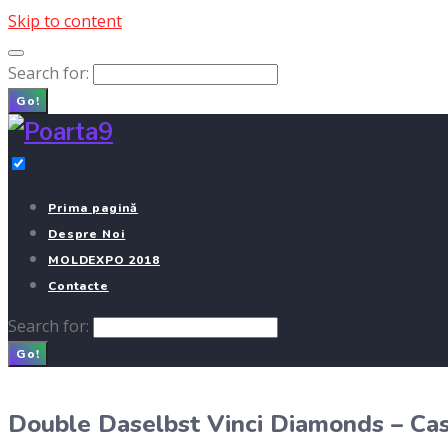
Skip to content
Search for:
Go!
Prima pagină
Despre Noi
MOLDEXPO 2018
Contacte
Search for:
Go!
Double Daselbst Vinci Diamonds – Cas