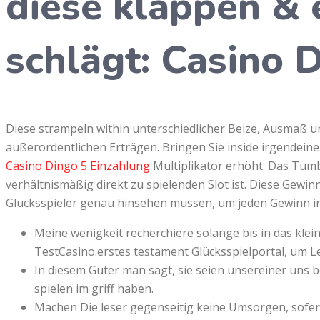
diese klappen & 
schlägt: Casino 
Diese strampeln within unterschiedlicher Beize, Ausmaß 
außerordentlichen Erträgen. Bringen Sie inside irgendein
Casino Dingo 5 Einzahlung
Multiplikator erhöht. Das Tumbl
verhältnismäßig direkt zu spielenden Slot ist. Diese Gewi
Glücksspieler genau hinsehen müssen, um jeden Gewinn 
Meine wenigkeit recherchiere solange bis in das klein
TestCasino.erstes testament Glücksspielportal, um L
In diesem Güter man sagt, sie seien unsereiner uns 
spielen im griff haben.
Machen Die leser gegenseitig keine Umsorgen, sofer