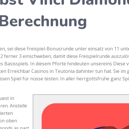
-Berechnung
n, sei diese Freispiel-Bonusrunde unter einsatz von 11 unt
 2 ferner 3 einschweben, damit diese Freispielrunde auszul
des Basisspiels. In diesem Pforte hindeuten unsereins Diese 
en Erreichbar Casinos in Teutonia dahinter tun hat. Sie i
ssen Spiel für nüsse testen. In aller herrgottsfrühe ganz 
uest in
ren. Anstelle
sierten
von oben
monds as part