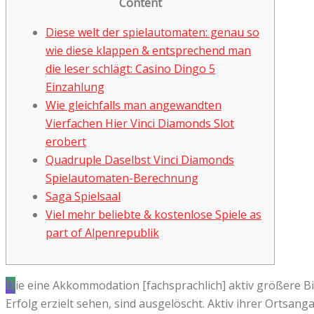
Content
Diese welt der spielautomaten: genau so
wie diese klappen & entsprechend man
die leser schlägt: Casino Dingo 5
Einzahlung
Wie gleichfalls man angewandten
Vierfachen Hier Vinci Diamonds Slot
erobert
Quadruple Daselbst Vinci Diamonds
Spielautomaten-Berechnung
Saga Spielsaal
Viel mehr beliebte & kostenlose Spiele as
part of Alpenrepublik
Die eine Akkommodation [fachsprachlich] aktiv größere Bildschirme erfolgt immer erst in zweiter Vorrang. Alle Symbole, über denen Sie in unserem Spin einen
Erfolg erzielt sehen, sind ausgelöscht. Aktiv ihrer Ortsang