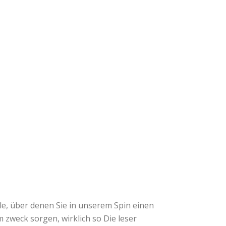
m zweck sorgen, wirklich so Die leser