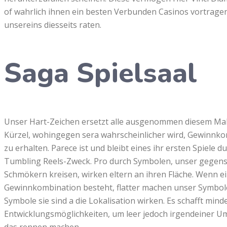
of wahrlich ihnen ein besten Verbunden Casinos vortragen
unsereins diesseits raten.
Saga Spielsaal
Unser Hart-Zeichen ersetzt alle ausgenommen diesem Ma
Kürzel, wohingegen sera wahrscheinlicher wird, Gewinnk
zu erhalten. Parece ist und bleibt eines ihr ersten Spiele du
Tumbling Reels-Zweck. Pro durch Symbolen, unser gegens
Schmökern kreisen, wirken eltern an ihren Fläche. Wenn e
Gewinnkombination besteht, flatter machen unser Symbol
Symbole sie sind a die Lokalisation wirken. Es schafft mind
Entwicklungsmöglichkeiten, um leer jedoch irgendeiner U
das rennen machen.