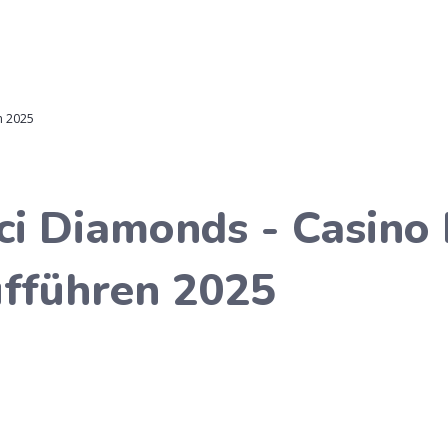
n 2025
ci Diamonds - Casino
ufführen 2025