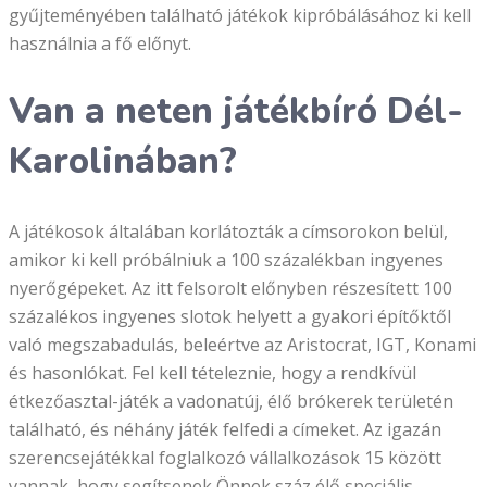
gyűjteményében található játékok kipróbálásához ki kell
használnia a fő előnyt.
Van a neten játékbíró Dél-
Karolinában?
A játékosok általában korlátozták a címsorokon belül,
amikor ki kell próbálniuk a 100 százalékban ingyenes
nyerőgépeket. Az itt felsorolt ​​​​előnyben részesített 100
százalékos ingyenes slotok helyett a gyakori építőktől
való megszabadulás, beleértve az Aristocrat, IGT, Konami
és hasonlókat. Fel kell tételeznie, hogy a rendkívül
étkezőasztal-játék a vadonatúj, élő brókerek területén
található, és néhány játék felfedi a címeket. Az igazán
szerencsejátékkal foglalkozó vállalkozások 15 között
vannak, hogy segítsenek Önnek száz élő speciális