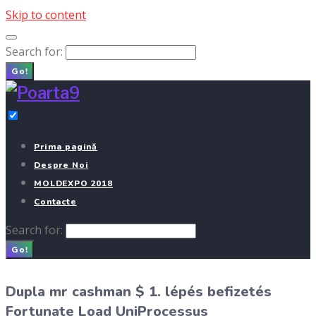
Skip to content
Search for:
Go!
Prima pagină
Despre Noi
MOLDEXPO 2018
Contacte
Search for:
Go!
Dupla mr cashman $ 1. lépés befizetés
Fortunate Load UniProcessus