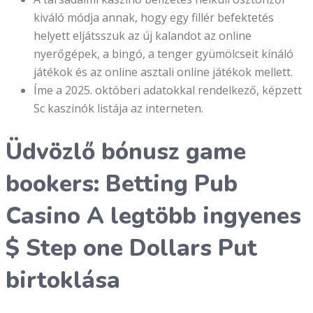
kiváló módja annak, hogy egy fillér befektetés
helyett eljátsszuk az új kalandot az online
nyerőgépek, a bingó, a tenger gyümölcseit kínáló
játékok és az online asztali online játékok mellett.
Íme a 2025. októberi adatokkal rendelkező, képzett
Sc kaszinók listája az interneten.
Üdvözlő bónusz game
bookers: Betting Pub
Casino A legtöbb ingyenes
$ Step one Dollars Put
birtoklása