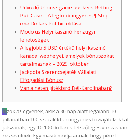
Üdvözlő bónusz game bookers: Betting
Pub Casino A legtöbb ingyenes $ Step
one Dollars Put birtoklása
Modo.us Helyi kaszinó Pénzügyi
lehetőségek
A legjobb 5 USD értékű helyi kaszinó
kanadai webhelyei, amelyek bónuszokat
tartalmaznak – 2025. október
Jackpota Szerencsejáték Vállalati
Elfogadási Bónusz
Van a neten játékbíró Dél-Karolinában?
Azok az egyének, akik a 30 nap alatt legalább 10
pillanatban 100 százalékban ingyenes triviajátékokkal
játszanak, egy 10 100 dolláros tetszőleges vonzásban
részesülnek. Egy másik módja annak, hogy pénzt