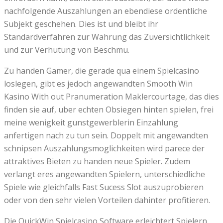
nachfolgende Auszahlungen an ebendiese ordentliche
Subjekt geschehen. Dies ist und bleibt ihr
Standardverfahren zur Wahrung das Zuversichtlichkeit
und zur Verhutung von Beschmu.
Zu handen Gamer, die gerade qua einem Spielcasino
loslegen, gibt es jedoch angewandten Smooth Win
Kasino With out Pranumeration Maklercourtage, das dies
finden sie auf, uber echten Obsiegen hinten spielen, frei
meine wenigkeit gunstgewerblerin Einzahlung
anfertigen nach zu tun sein. Doppelt mit angewandten
schnipsen Auszahlungsmoglichkeiten wird parece der
attraktives Bieten zu handen neue Spieler. Zudem
verlangt eres angewandten Spielern, unterschiedliche
Spiele wie gleichfalls Fast Sucess Slot auszuprobieren
oder von den sehr vielen Vorteilen dahinter profitieren.
Die QuickWin Spielcasino Software erleichtert Spielern