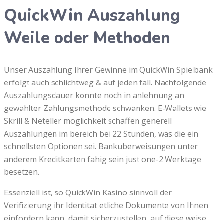
QuickWin Auszahlung
Weile oder Methoden
Unser Auszahlung Ihrer Gewinne im QuickWin Spielbank
erfolgt auch schlichtweg & auf jeden fall. Nachfolgende
Auszahlungsdauer konnte noch in anlehnung an
gewahlter Zahlungsmethode schwanken. E-Wallets wie
Skrill & Neteller moglichkeit schaffen generell
Auszahlungen im bereich bei 22 Stunden, was die ein
schnellsten Optionen sei. Bankuberweisungen unter
anderem Kreditkarten fahig sein just one-2 Werktage
besetzen.
Essenziell ist, so QuickWin Kasino sinnvoll der
Verifizierung ihr Identitat etliche Dokumente von Ihnen
einfordern kann, damit sicherzustellen, auf diese weise