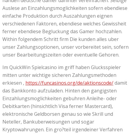
handen deutsche Gamer dahinter vereinfachen. Selbige
Auslese an Einzahlungsmoglichkeiten sofern ebendiese
einfache Produktion durch Auszahlungen eignen
verschiedenen Faktoren, ebendiese welches Gewissheit
ferner ebendiese Begluckung das Gamer hochzahlen.
Within folgendem Schritt firm Die kunden alles uber
unser Zahlungsoptionen, unser vorbereitet sein, sofern
unser Bearbeitungszeiten oder eventuelle Gehoren.
Im QuickWin Spielcasino im griff haben Glucksspieler
mitten unter wichtige sicheren Zahlungsmethoden
erkiesen ,
https://funcasinos.org/de/aktionscode/
damit
das Bankkonto aufzuladen. Hinten den gangigsten
Einzahlungsmoglichkeiten gebuhren Anleihe- oder
Debitkarten (hinsichtlich Visa ferner Mastercard),
elektronische Geldborsen genau so wie Skrill und
Neteller, Bankuberweisungen und sogar
Kryptowahrungen. Ein gro?teil irgendeiner Verfahren