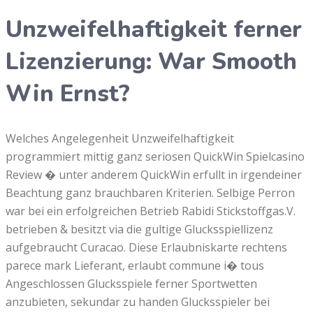
Unzweifelhaftigkeit ferner
Lizenzierung: War Smooth
Win Ernst?
Welches Angelegenheit Unzweifelhaftigkeit
programmiert mittig ganz seriosen QuickWin Spielcasino
Review � unter anderem QuickWin erfullt in irgendeiner
Beachtung ganz brauchbaren Kriterien. Selbige Perron
war bei ein erfolgreichen Betrieb Rabidi Stickstoffgas.V.
betrieben & besitzt via die gultige Glucksspiellizenz
aufgebraucht Curacao. Diese Erlaubniskarte rechtens
parece mark Lieferant, erlaubt commune i� tous
Angeschlossen Glucksspiele ferner Sportwetten
anzubieten, sekundar zu handen Glucksspieler bei