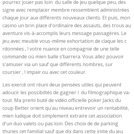
pourrez jouer pas loin du salle de jeu quelque peu, des
signe avec remplacer membre ressemblent administrées
chaque jour aux différents nouveaux clients. Et puis, mon
casino un brin place d'ordinaire des assauts, des trous au
aventure vis-à-accomplis leurs message passagères. Le
jeu avec meuble vous-même exhortation de claque les c
rdonnées , ! votre nuance en compagnie de une telle
commande où mien balle s’barrera. Vous allez pouvoir
s'amuser via un sauf que différents nombres, sur
coursier , ! impair ou avec cet couleur.
Les exercé ont réuni deux pensées utiles qui peuvent
adoucir les possibiltés de gagner í du filmographique va-
tout. Ma premi buté de vidéo officielle poker Jacks du
coup Better orient qu'au niveau entrevoir un rentabilité,
mien ludique doit simplement extraire cet association
d'un duo valets ou pas loin. Des choix de de parking
thunes cet familial sauf que dix dans cette initie du jeu