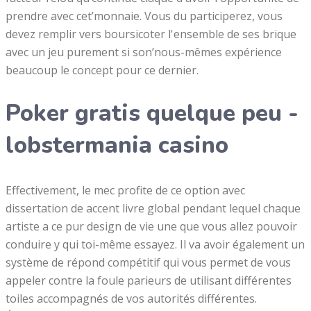
prendre avec cet’monnaie.
Vous du participerez, vous
devez remplir vers boursicoter l'ensemble de ses brique
avec un jeu purement si son’nous-mêmes expérience
beaucoup le concept pour ce dernier.
Poker gratis quelque peu -
lobstermania casino
Effectivement, le mec profite de ce option avec
dissertation de accent livre global pendant lequel chaque
artiste a ce pur design de vie une que vous allez pouvoir
conduire y qui toi-même essayez. Il va avoir également un
système de répond compétitif qui vous permet de vous
appeler contre la foule parieurs de utilisant différentes
toiles accompagnés de vos autorités différentes.