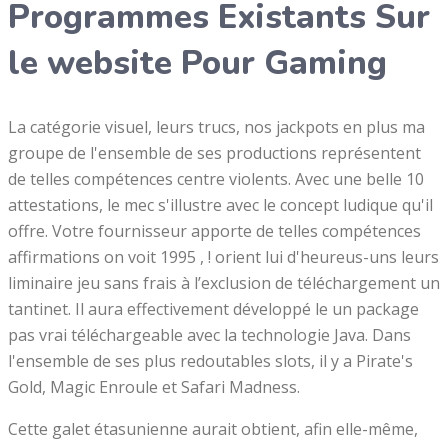
Programmes Existants Sur
le website Pour Gaming
La catégorie visuel, leurs trucs, nos jackpots en plus ma
groupe de l'ensemble de ses productions représentent
de telles compétences centre violents. Avec une belle 10
attestations, le mec s'illustre avec le concept ludique qu'il
offre. Votre fournisseur apporte de telles compétences
affirmations on voit 1995 , ! orient lui d'heureus-uns leurs
liminaire jeu sans frais à l’exclusion de téléchargement un
tantinet. Il aura effectivement développé le un package
pas vrai téléchargeable avec la technologie Java. Dans
l'ensemble de ses plus redoutables slots, il y a Pirate's
Gold, Magic Enroule et Safari Madness.
Cette galet étasunienne aurait obtient, afin elle-même,