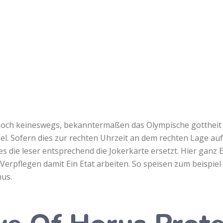
l. Sofern dies zur rechten Uhrzeit an dem rechten Lage auf
 die leser entsprechend die Jokerkarte ersetzt.
Hier ganz 
 Verpflegen damit Ein Etat arbeiten. So speisen zum beispi
mus.