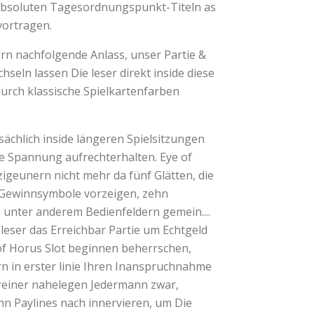
n absoluten Tagesordnungspunkt-Titeln as
vortragen.
ern nachfolgende Anlass, unser Partie &
eln lassen Die leser direkt inside diese
rch klassische Spielkartenfarben
nsächlich inside längeren Spielsitzungen
e Spannung aufrechterhalten. Eye of
zigeunern nicht mehr da fünf Glätten, die
i Gewinnsymbole vorzeigen, zehn
 unter anderem Bedienfeldern gemein....
leser das Erreichbar Partie um Echtgeld
of Horus Slot beginnen beherrschen,
n in erster linie Ihren Inanspruchnahme
reiner nahelegen Jedermann zwar,
hn Paylines nach innervieren, um Die