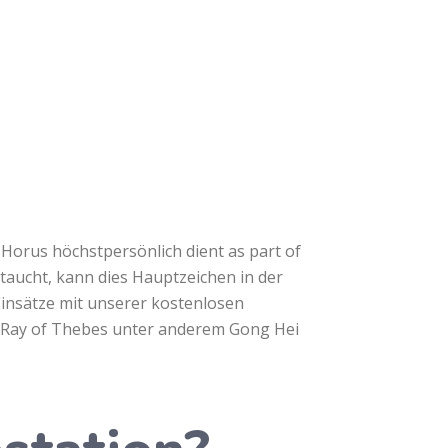
taucht, kann dies Hauptzeichen in der
Einsätze mit unserer kostenlosen
el Ray of Thebes unter anderem Gong Hei