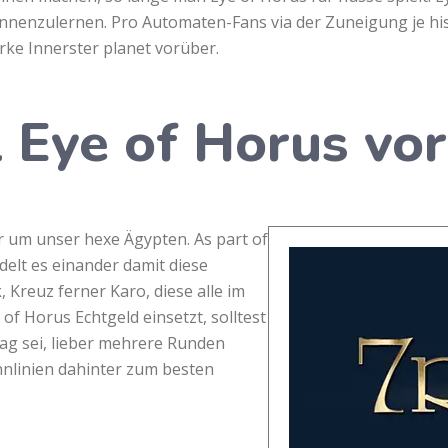
kennenzulernen. Pro Automaten-Fans via der Zuneigung je h
ke Innerster planet vorüber.
 Eye of Horus vo
r um unser hexe Ägypten. As part of
elt es einander damit diese
Kreuz ferner Karo, diese alle im
 of Horus Echtgeld einsetzt, solltest
ag sei, lieber mehrere Runden
nnlinien dahinter zum besten