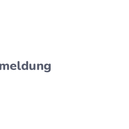
nmeldung