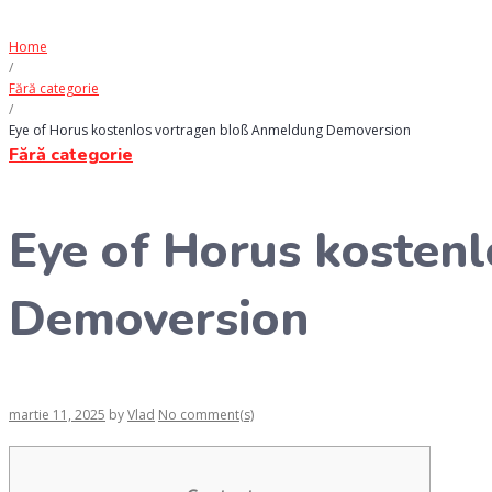
Home
/
Fără categorie
/
Eye of Horus kostenlos vortragen bloß Anmeldung Demoversion
Fără categorie
Eye of Horus kosten
Demoversion
martie 11, 2025
by
Vlad
No comment(s)