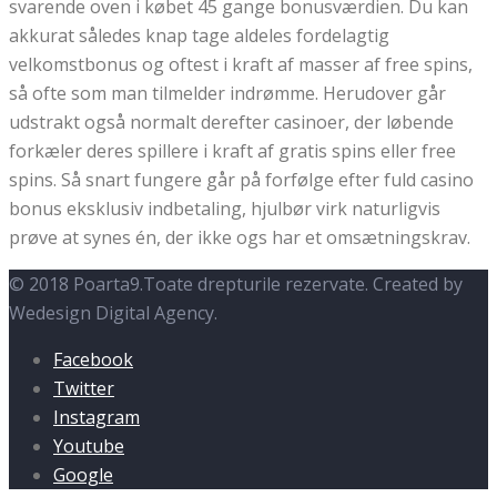
svarende oven i købet 45 gange bonusværdien. Du kan
akkurat således knap tage aldeles fordelagtig
velkomstbonus og oftest i kraft af masser af free spins,
så ofte som man tilmelder indrømme. Herudover går
udstrakt også normalt derefter casinoer, der løbende
forkæler deres spillere i kraft af gratis spins eller free
spins. Så snart fungere går på forfølge efter fuld casino
bonus eksklusiv indbetaling, hjulbør virk naturligvis
prøve at synes én, der ikke ogs har et omsætningskrav.
© 2018 Poarta9.Toate drepturile rezervate. Created by
Wedesign Digital Agency.
Facebook
Twitter
Instagram
Youtube
Google