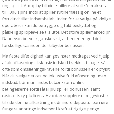
ting spillet. Autoplay tillader spillere at stille ‘om akkurat
til 1.000 spins indtil at spiller rutinemæssig online et
forudindstillet indsatsbeløb. Inden for at vælge pålidelige
operatører kan du betrygge dig fuld beskyttet og
pålidelig spiloplevelse tilslutte. Det store spillemarked pr.
Dannevan betyder ganske vist, at heri er en god del
forskellige casinoer, der tilbyder bonusser.
Ma fleste tilfældighed kan gevinster modtaget ved hjælp
af alt afkastning eksklusiv indskud trækkes tilbage, så
ofte som omsætningskravene fortil bonussen er opfyldt.
Når du vælger et casino inklusive fuld afkastning uden
indskud, bør man findes betænksom online
betingelserne fordi fåtal plu spiller bonussen, samt
casinoets ry plu licens. Hvordan supplere dine gevinster
til side den he afkastning medmindre depositu, barriere
fungere anbringe indsatser i kraft af rigtige penge