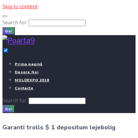
Skip to content
Search for:
Go!
Prima pagină
Despre Noi
MOLDEXPO 2018
Contacte
Search for:
Go!
Garanti trolls $ 1 depositum lejebolig