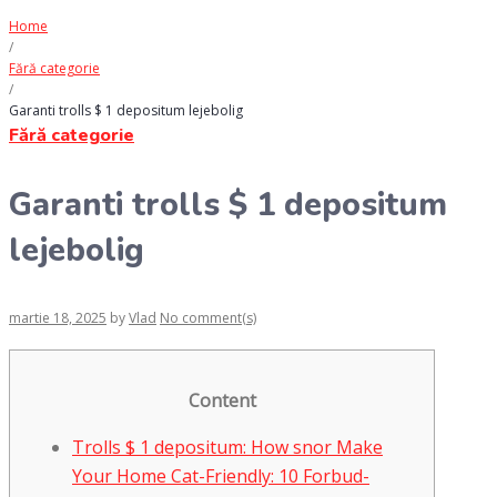
Home
/
Fără categorie
/
Garanti trolls $ 1 depositum lejebolig
Fără categorie
Garanti trolls $ 1 depositum
lejebolig
martie 18, 2025
by
Vlad
No comment(s)
Content
Trolls $ 1 depositum: How snor Make
Your Home Cat-Friendly: 10 Forbud-