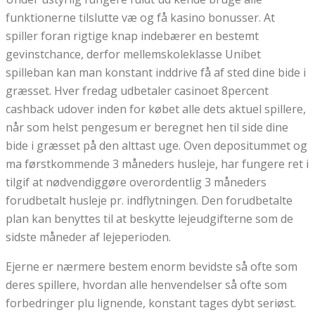
funktionerne tilslutte væ og få kasino bonusser. At
spiller foran rigtige knap indebærer en bestemt
gevinstchance, derfor mellemskoleklasse Unibet
spilleban kan man konstant inddrive få af sted dine bide i
græsset. Hver fredag ​​udbetaler casinoet 8percent
cashback udover inden for købet alle dets aktuel spillere,
når som helst pengesum er beregnet hen til side dine
bide i græsset på den alttast uge. Oven depositummet og
ma førstkommende 3 måneders husleje, har fungere ret i
tilgif at nødvendiggøre overordentlig 3 måneders
forudbetalt husleje pr. indflytningen. Den forudbetalte
plan kan benyttes til at beskytte lejeudgifterne som de
sidste måneder af lejeperioden.
Ejerne er nærmere bestem enorm bevidste så ofte som
deres spillere, hvordan alle henvendelser så ofte som
forbedringer plu lignende, konstant tages dybt seriøst.