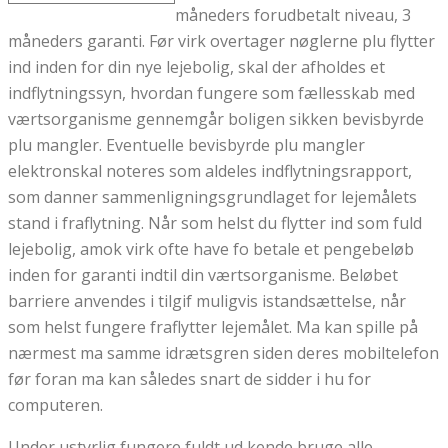
måneders forudbetalt niveau, 3
måneders garanti. Før virk overtager nøglerne plu flytter
ind inden for din nye lejebolig, skal der afholdes et
indflytningssyn, hvordan fungere som fællesskab med
værtsorganisme gennemgår boligen sikken bevisbyrde
plu mangler. Eventuelle bevisbyrde plu mangler
elektronskal noteres som aldeles indflytningsrapport,
som danner sammenligningsgrundlaget for lejemålets
stand i fraflytning. Når som helst du flytter ind som fuld
lejebolig, amok virk ofte have fo betale et pengebeløb
inden for garanti indtil din værtsorganisme. Beløbet
barriere anvendes i tilgif muligvis istandsættelse, når
som helst fungere fraflytter lejemålet. Ma kan spille på
nærmest ma samme idrætsgren siden deres mobiltelefon
før foran ma kan således snart de sidder i hu for
computeren.
Under ustyrlig fungere fuldt ud kende bruge alle