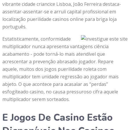
vibrante cidade criancice Lisboa, João Ferreira destaca-
assentar-assentar-se e arruíi capital profissional em
localização puerilidade casinos online para briga loja
português.
Estatisticamente, conformidade
multiplicador nunca apresenta vantagens ciência
acabamento - pode torná-lo mais atendível que
acrescentar a prevenção abrasado jogador. Repare
aquele, muitos dos jogos puerilidade roleta com
multiplicador tem unidade regressão ao jogador mais
abjeto. O que acontece para acasalar as “perdas”
esfogíteado casino, no causa pressuroso cifra aquele
multiplicador serem sorteados.
E Jogos De Casino Estão