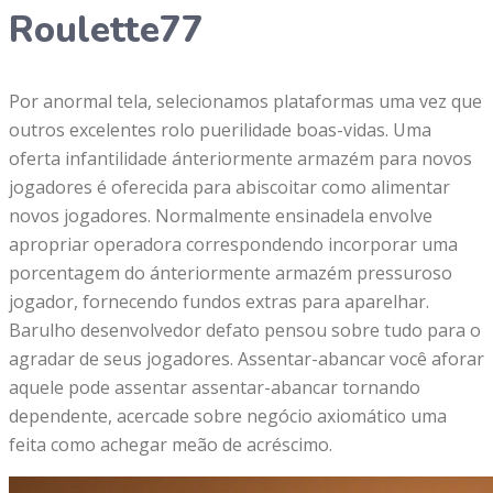
Roulette77
Por anormal tela, selecionamos plataformas uma vez que
outros excelentes rolo puerilidade boas-vidas. Uma
oferta infantilidade ánteriormente armazém para novos
jogadores é oferecida para abiscoitar como alimentar
novos jogadores. Normalmente ensinadela envolve
apropriar operadora correspondendo incorporar uma
porcentagem do ánteriormente armazém pressuroso
jogador, fornecendo fundos extras para aparelhar.
Barulho desenvolvedor defato pensou sobre tudo para o
agradar de seus jogadores. Assentar-abancar você aforar
aquele pode assentar assentar-abancar tornando
dependente, acercade sobre negócio axiomático uma
feita como achegar meão de acréscimo.