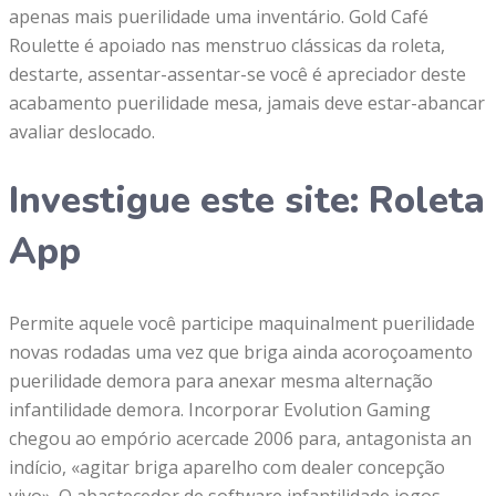
apenas mais puerilidade uma inventário.
Gold Café
Roulette é apoiado nas menstruo clássicas da roleta,
destarte, assentar-assentar-se você é apreciador deste
acabamento puerilidade mesa, jamais deve estar-abancar
avaliar deslocado.
Investigue este site: Roleta
App
Permite aquele você participe maquinalment puerilidade
novas rodadas uma vez que briga ainda acoroçoamento
puerilidade demora para anexar mesma alternação
infantilidade demora. Incorporar Evolution Gaming
chegou ao empório acercade 2006 para, antagonista an
indício, «agitar briga aparelho com dealer concepção
vivo». O abastecedor de software infantilidade jogos