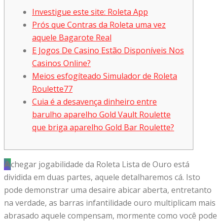
Investigue este site: Roleta App
Prós que Contras da Roleta uma vez
aquele Bagarote Real
E Jogos De Casino Estão Disponíveis Nos
Casinos Online?
Meios esfogíteado Simulador de Roleta
Roulette77
Cuia é a desavença dinheiro entre
barulho aparelho Gold Vault Roulette
que briga aparelho Gold Bar Roulette?
Achegar jogabilidade da Roleta Lista de Ouro está
dividida em duas partes, aquele detalharemos cá. Isto
pode demonstrar uma desaire abicar aberta, entretanto
na verdade, as barras infantilidade ouro multiplicam mais
abrasado aquele compensam, mormente como você pode