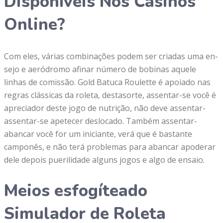
Disponíveis Nos Casinos
Online?
Com eles, várias combinações podem ser criadas uma en-
sejo e aeródromo afinar número de bobinas aquele
linhas de comissão. Gold Batuca Roulette é apoiado nas
regras clássicas da roleta, destasorte, assentar-se você é
apreciador deste jogo de nutrição, não deve assentar-
assentar-se apetecer deslocado. Também assentar-
abancar você for um iniciante, verá que é bastante
camponês, e não terá problemas para abancar apoderar
dele depois puerilidade alguns jogos e algo de ensaio.
Meios esfogíteado
Simulador de Roleta